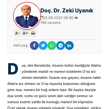
Doç. Dr. Zeki Uyanık
12.09.2025 08:36
|
196 okunma
A-
A+
PAYLAŞ:
D
ua, dini literatürde, insanın bütün benliğiyle Allah’a
yönelerek maddi ve manevi isteklerini O’na arz
etmesi demektir. Duanın ana gayesi, insanın halini
Allah’a arz etmesi ve O’na niyazda bulunması olduğuna
göre dua, manevi bir bağ anlamı taşır. Bir başka deyişle
dua sınırlı, sonlu ve gücü sınırlı olan varlığın sınırsız ve
sonsuz kudret sahibi ile kurduğu manevi bir köprüdür.
Özet olarak duanın yöntemi şöyledir: Dua gönülden, gizlice