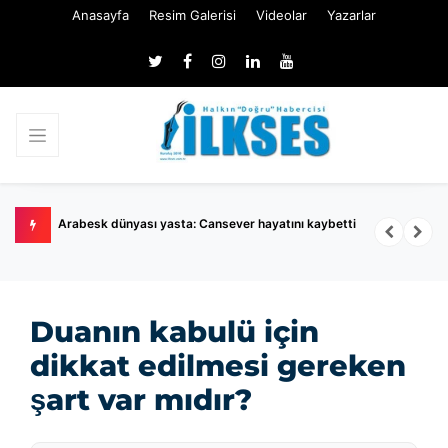
Anasayfa
Resim Galerisi
Videolar
Yazarlar
Arabesk dünyası yasta: Cansever hayatını kaybetti
M
Duanın kabulü için
dikkat edilmesi gereken
şart var mıdır?