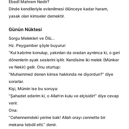
Ebedî Mahrem Nedir?
Dinde kendileriyle evlenilmesi ölünceye kadar haram,
yasak olan kimseler demektir.
Günün Nüktesi
Sorgu Melekleri ve Ölü...
Hz. Peygamber şöyle buyurur:
“Kul kabrine konulup, yakınları da oradan ayrılınca ki, o geri
dönenlerin ayak seslerini işitir. Kendisine iki melek (Münker
ve Nekir) gelir. Onu oturtup:
“Muhammed denen kimse hakkında ne diyordun?” diye
sorarlar.
Kişi, Mümin ise bu soruya:
“Şahadet ederim ki, o Allah’ın kulu ve elçisidir!” diye cevap
verir.
Ona:
“Cehennemdeki yerine bak! Allah orayı cennette bir
mekana tebdil etti.” denir.