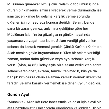
Müslüman günahkâr olmuş olur. Selamı o toplumun içinde
oturan bir kimsenin ismini zikrederek verme durumunda ise
ismi geçen kimse bu selama karşılık verme zorunda
diğerleri için bir şey söz konusu değildir. Selam, benden
sana bir zarar gelmez, anlamına geldiğine göre her
Müslüman İslam’ın bu güzel şiarını günlük hayatında
yaşaması ve yaşatması lazım. Selam verdiği gibi verilen
selama da karşılık vermesi gerekir. Çünkü Kur’an-ı Kerim de
Allah mealen şöyle buyurmaktadır: ‘Size bir selam verildiği
zaman, ondan daha güzeliyle veya aynı selamla karşılık
verin.’ (Nisa, 4/ 86) Dolayısıyla bize selam verildikten sonra
selamı veren dost, akraba, tanıdık, tanımadık, küs ya da
barışık kim olursa olsun selamına karşılık vermek üzerimize
farzdır. Selama karşılık vermemek ise dinen uygun değildir.
Günün Ayeti
“Muhakkak Allah kâfirlere lanet etmiş ve onlar için alevli bir
ateş hazırlamıştır. Onlar orada ebediyyen kalıcıdırlar. Hiçbir