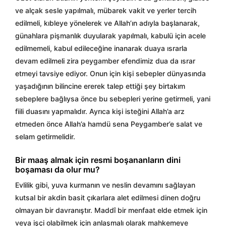
ve alçak sesle yapılmalı, mübarek vakit ve yerler tercih
edilmeli, kıbleye yönelerek ve Allah’ın adıyla başlanarak,
günahlara pişmanlık duyularak yapılmalı, kabulü için acele
edilmemeli, kabul edileceğine inanarak duaya ısrarla
devam edilmeli zira peygamber efendimiz dua da ısrar
etmeyi tavsiye ediyor. Onun için kişi sebepler dünyasında
yaşadığının bilincine ererek talep ettiği şey birtakım
sebeplere bağlıysa önce bu sebepleri yerine getirmeli, yani
fiili duasını yapmalıdır. Ayrıca kişi isteğini Allah’a arz
etmeden önce Allah’a hamdü sena Peygamber’e salat ve
selam getirmelidir.
Bir maaş almak için resmi boşananların dini
boşaması da olur mu?
Evlilik gibi, yuva kurmanın ve neslin devamını sağlayan
kutsal bir akdin basit çıkarlara alet edilmesi dinen doğru
olmayan bir davranıştır. Maddî bir menfaat elde etmek için
veya işçi olabilmek için anlaşmalı olarak mahkemeye