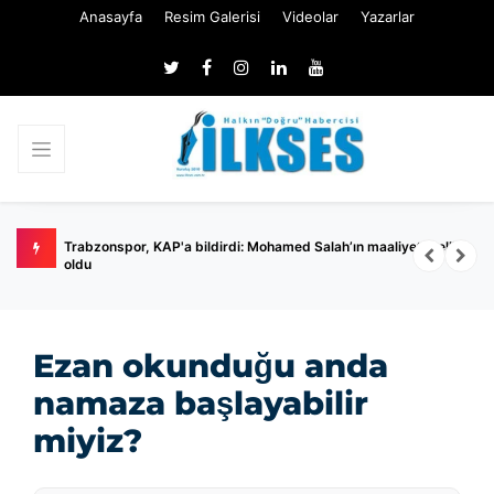
Anasayfa
Resim Galerisi
Videolar
Yazarlar
ilmedi
Trabzonspor, KAP'a bildirdi: Mohamed Salah’ın maaliyeti belli
E
oldu
s
Ezan okunduğu anda
namaza başlayabilir
miyiz?