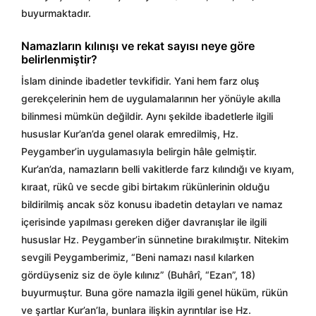
buyurmaktadır.
Namazların kılınışı ve rekat sayısı neye göre
belirlenmiştir?
İslam dininde ibadetler tevkifidir. Yani hem farz oluş
gerekçelerinin hem de uygulamalarının her yönüyle akılla
bilinmesi mümkün değildir. Aynı şekilde ibadetlerle ilgili
hususlar Kur’an’da genel olarak emredilmiş, Hz.
Peygamber’in uygulamasıyla belirgin hâle gelmiştir.
Kur’an’da, namazların belli vakitlerde farz kılındığı ve kıyam,
kıraat, rükû ve secde gibi birtakım rükünlerinin olduğu
bildirilmiş ancak söz konusu ibadetin detayları ve namaz
içerisinde yapılması gereken diğer davranışlar ile ilgili
hususlar Hz. Peygamber’in sünnetine bırakılmıştır. Nitekim
sevgili Peygamberimiz, “Beni namazı nasıl kılarken
gördüyseniz siz de öyle kılınız” (Buhârî, “Ezan”, 18)
buyurmuştur. Buna göre namazla ilgili genel hüküm, rükün
ve şartlar Kur’an’la, bunlara ilişkin ayrıntılar ise Hz.