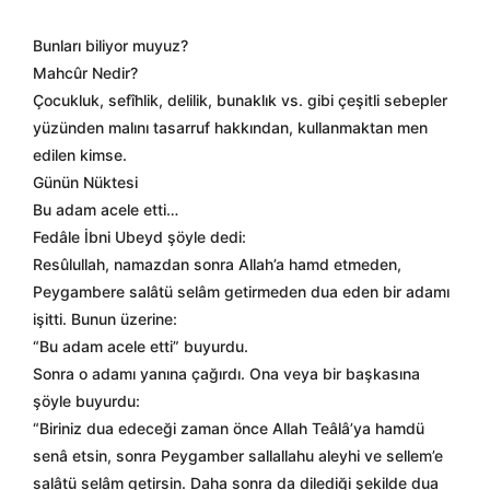
Bunları biliyor muyuz?
Mahcûr Nedir?
Çocukluk, sefîhlik, delilik, bunaklık vs. gibi çeşitli sebepler
yüzünden malını tasarruf hakkından, kullanmaktan men
edilen kimse.
Günün Nüktesi
Bu adam acele etti…
Fedâle İbni Ubeyd şöyle dedi:
Resûlullah, namazdan sonra Allah’a hamd etmeden,
Peygambere salâtü selâm getirmeden dua eden bir adamı
işitti. Bunun üzerine:
“Bu adam acele etti” buyurdu.
Sonra o adamı yanına çağırdı. Ona veya bir başkasına
şöyle buyurdu:
“Biriniz dua edeceği zaman önce Allah Teâlâ’ya hamdü
senâ etsin, sonra Peygamber sallallahu aleyhi ve sellem’e
salâtü selâm getirsin. Daha sonra da dilediği şekilde dua