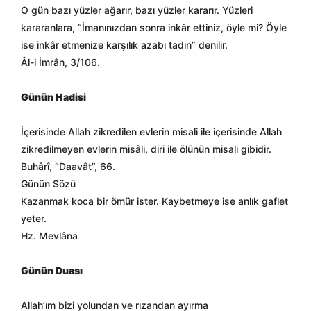
O gün bazı yüzler ağarır, bazı yüzler kararır. Yüzleri
kararanlara, “İmanınızdan sonra inkâr ettiniz, öyle mi? Öyle
ise inkâr etmenize karşılık azabı tadın” denilir.
Âl-i İmrân, 3/106.
Günün Hadisi
İçerisinde Allah zikredilen evlerin misali ile içerisinde Allah
zikredilmeyen evlerin misâli, diri ile ölünün misali gibidir.
Buhârî, “Daavât”, 66.
Günün Sözü
Kazanmak koca bir ömür ister. Kaybetmeye ise anlık gaflet
yeter.
Hz. Mevlâna
Günün Duası
Allah’ım bizi yolundan ve rızandan ayırma