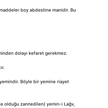
ci maddeler boy abdestine manidir. Bu
eminden dolayı kefaret gerekmez.
ır.
emindir. Böyle bir yemine riayet
öyle olduğu zannedilen) yemin-i Lağv,