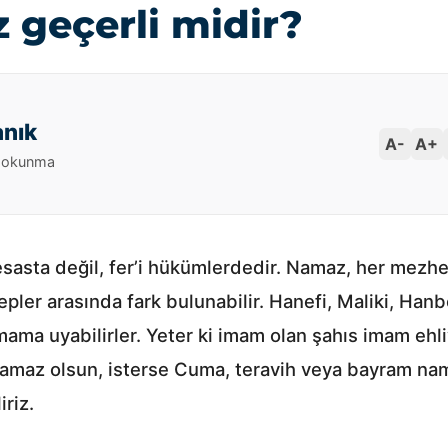
z geçerli midir?
anık
A-
A+
 okunma
esasta değil, fer’i hükümlerdedir. Namaz, her mezhe
pler arasında fark bulunabilir. Hanefi, Maliki, Hanb
ama uyabilirler. Yeter ki imam olan şahıs imam ehliy
namaz olsun, isterse Cuma, teravih veya bayram nama
riz.