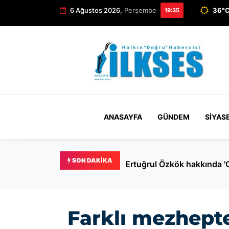
6 Ağustos 2026,
Perşembe
36°C
19:35
ANASAYFA
GÜNDEM
SIYAS
SON DAKIKA
Ertuğrul Özkök hakkında '
Farklı mezhepte