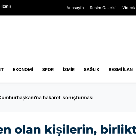
 İzmir
Anasayfa
Resim Galerisi
Videola
ET
EKONOMI
SPOR
İZMIR
SAĞLIK
RESMI İLAN
Cumhurbaşkanı'na hakaret' soruşturması
n olan kişilerin, birli