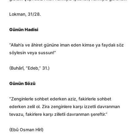
Lokman, 31/28.
Günün Hadisi
“Allah’a ve âhiret gününe iman eden kimse ya faydalı söz
söylesin veya sussun!”
(Buhârî, “Edeb,” 31.)
Günün Sözü
“Zenginlerle sohbet ederken aziz, fakirlerle sohbet
ederken zelil ol. Zira zenginlere karşı izzetli davranman
tevazu, fakirlere karşı zilletli davranman şereftir.”
(Ebû Osman Hîrî)