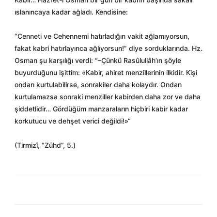
ıslanıncaya kadar ağladı. Kendisine:
“Cenneti ve Cehennemi hatırladığın vakit ağlamıyorsun,
fakat kabri hatırlayınca ağlıyorsun!” diye sorduklarında. Hz.
Osman şu karşılığı verdi: “–Çünkü Rasûlullâh’ın şöyle
buyurduğunu işittim: «Kabir, ahiret menzillerinin ilkidir. Kişi
ondan kurtulabilirse, sonrakiler daha kolaydır. Ondan
kurtulamazsa sonraki menziller kabirden daha zor ve daha
şiddetlidir… Gördüğüm manzaraların hiçbiri kabir kadar
korkutucu ve dehşet verici değildi!»“
(Tirmizî, “Zühd”, 5.)