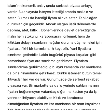
İslam’ın ekonomik anlayışında serbest piyasa anlayışı
vardır. Bu anlayışta isteyen istediği oranda mal alır ve
satar. Bu malı da istediği fiyata alır ve satar. Tabi olağan
durumlar için geçerlidir. Ancak olağan üstü dönemlerde
deprem, afet, kıtlık… Dönemlerinde devlet gerektiğinde
malın hem stokunu, karaborsasını, önlemek hem de
kıtlıktan dolayı insanların mağdur duruma düşmemeleri için
fiyatlara fıkhi bir tanımla narh koyabilir. Yani fiyatlara
sınırlama getirebilir. Lakin bugünkü piyasa koşulları gibi
zamanlarda fiyatlara sınırlama getirilmez. Fiyatlara
sınırlandırma getirilmediği gibi aynı zamanda kar oranlarına
da bir sınırlandırma getirilmez. Çünkü istenilen bütün temel
ihtiyaçlar her yer de var. Günümüzde de serbest rekabet
piyasası var. Bir markette ya da iş yerinde satılan malının
fiyatını beğenmeyen vatandaş diğer marketten ya da iş
yerinden ihtiyacını alabiliyor. Kıtlık ve karaborsa
olmadığından fiyatlara ve kar oranlarına bir oran koyulmaz.
Tabi her ne kadar dinen fiyatlara bir oran koyulmasa da