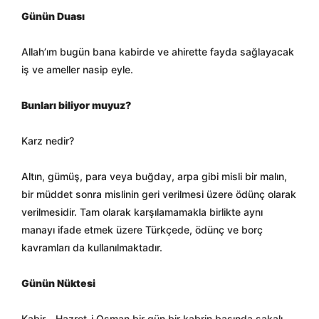
Günün Duası
Allah’ım bugün bana kabirde ve ahirette fayda sağlayacak
iş ve ameller nasip eyle.
Bunları biliyor muyuz?
Karz nedir?
Altın, gümüş, para veya buğday, arpa gibi misli bir malın,
bir müddet sonra mislinin geri verilmesi üzere ödünç olarak
verilmesidir. Tam olarak karşılamamakla birlikte aynı
manayı ifade etmek üzere Türkçede, ödünç ve borç
kavramları da kullanılmaktadır.
Günün Nüktesi
Kabir… Hazret-i Osman bir gün bir kabrin başında sakalı