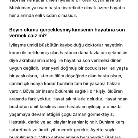
Müslüman yakışan başta ticaretinde olmak üzere hayatın
her alanında ehli vicdan olmasıdır.
Beyin ölümü gerçekleşmiş kimsenin hayatına son
vermek caiz mi?
İyileşme ümidi büsbütün kaybolduğu doktorlar heyetinin
kararı ile belirlenmiş olan hastanın daha fazla acı çekmesin
diye akrabalarının isteği ile hayatına son verilmesi dinen
uygun değildir. İster yeni doğmuş bir çocuk ister ileri yaşta
bir yaşlı olsun, isterse ölüm döşeğinde olan hasta olsun,
canları çıkıncaya kadar bunların tam bir yaşama hakları
vardır. Böyle bir insanı öldürenle sağlıklı bir kişiyi öldüren
arasında fark yoktur. Hayat sıkıntılarla doludur. Hayatından
büsbütün ümit kesilmiş nice hastaların iyileşip aramızda
yaşamaya devam ettiğini çoğu zaman görmekteyiz.
Hastalık, darlık ve acı olaylar insanlar içindir. Bunlara karşı
sabretmek ve ümidi yitirmemek gerekir. Ayette şöyle
buyrulmuştur: “Allah sabredenlerle beraberdir.” (Bakara