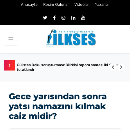
Anasayfa
Resim Galerisi
Videolar
Yazarlar
i raporu sonrası iki dalgıç
Behçet Oktay dosyası yeniden mi açılıyor? Ad
Gürlek ile aile arasında kritik görüşme!
Gece yarısından sonra
yatsı namazını kılmak
caiz midir?