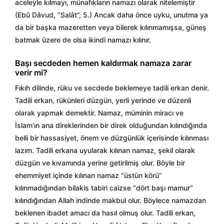
aceleyle kılmayı, münafıkların namazı olarak nitelemiştir
(Ebû Dâvud, “Salât”, 5.) Ancak daha önce uyku, unutma ya
da bir başka mazeretten veya bilerek kılınmamışsa, güneş
batmak üzere de olsa ikindi namazı kılınır.
Başı secdeden hemen kaldırmak namaza zarar
verir mi?
Fıkıh dilinde, rüku ve secdede beklemeye tadili erkan denir.
Tadili erkan, rükünleri düzgün, yerli yerinde ve düzenli
olarak yapmak demektir. Namaz, müminin miracı ve
İslam’ın ana direklerinden bir direk olduğundan kılındığında
belli bir hassasiyet, önem ve düzgünlük içerisinde kılınması
lazım. Tadili erkana uyularak kılınan namaz, şekil olarak
düzgün ve kıvamında yerine getirilmiş olur. Böyle bir
ehemmiyet içinde kılınan namaz “üstün körü”
kılınmadığından bilakis tabiri caizse “dört başı mamur”
kılındığından Allah indinde makbul olur. Böylece namazdan
beklenen ibadet amacı da hasıl olmuş olur. Tadili erkan,