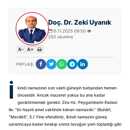
Doç. Dr. Zeki Uyanık
15.11.2025 09:50
|
250 okunma
A-
A+
PAYLAŞ:
İ
kindi namazının son vakti güneşin batışından hemen
öncesidir. Ancak mazeret yoksa bu ana kadar
geciktirmemek gerekir. Zira Hz. Peygamberin ifadesi
ile: “En hayırlı amel vaktinde kılınan namazdır.” (Buhârî,
“Mevâkît”, 5.) Yine efendimiz, ikindi namazını güneş
sararıncaya kadar bırakıp sonra tavuğun yem topladığı gibi