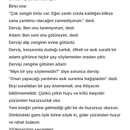
Birisi ona:
“Çok zengin birisi var. Eğer senin zorda kaldığını bilirse
sana yardımcı olacağını zannediyorum.” dedi.
Derviş: Ben onu tanımıyorum, dedi.
Adam: Ben seni ona götüreyim, dedi.
Dervişi alıp zenginin evine götürdü.
Derviş, karşısında dudağı sarkık, öfkeli ve asık suratlı bir
adamı görünce hiçbir şey söylemeden oradan çıktı.
Dervişi zengine götüren adam:
“Niye bir şey söylemedin?” diye sorunca derviş:
“Onun yapacağı yardımını asık suratına bağışladım” dedi.
Ekşi suratlıdan bir şey istememeli; ona ihtiyacını
bildirmemelidir. Çünkü çirkin huyu ve kötü meşrebi
yüzünden huzursuzluk olur.
Yani isteğin yerine gelmediği gibi bir de huzursuz olursun.
Gönlündeki gamı öyle birine söyle ki, güler yüzünden huzur
ve rahat bulasın.
(Gülistan’dan seçmeler)