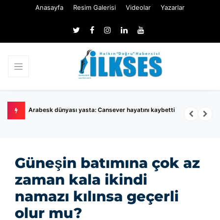
Anasayfa
Resim Galerisi
Videolar
Yazarlar
Arabesk dünyası yasta: Cansever hayatını kaybetti
M
Güneşin batımına çok az
zaman kala ikindi
namazı kılınsa geçerli
olur mu?