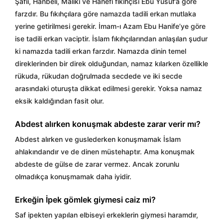
Şafii, Hanbeli, Maliki ve Hanefi fıkıhçısı Ebu Yusuf’a göre
farzdır. Bu fıkıhçılara göre namazda tadili erkan mutlaka
yerine getirilmesi gerekir. İmam-ı Azam Ebu Hanife’ye göre
ise tadili erkan vaciptir. İslam fıkıhçılarından anlaşılan şudur
ki namazda tadili erkan farzdır. Namazda dinin temel
direklerinden bir direk olduğundan, namaz kılarken özellikle
rükuda, rükudan doğrulmada secdede ve iki secde
arasındaki oturuşta dikkat edilmesi gerekir. Yoksa namaz
eksik kaldığından fasit olur.
Abdest alırken konuşmak abdeste zarar verir mı?
Abdest alırken ve guslederken konuşmamak İslam
ahlakındandır ve de dinen müstehaptır. Ama konuşmak
abdeste de gülse de zarar vermez. Ancak zorunlu
olmadıkça konuşmamak daha iyidir.
Erkeğin İpek gömlek giymesi caiz mi?
Saf ipekten yapılan elbiseyi erkeklerin giymesi haramdır,