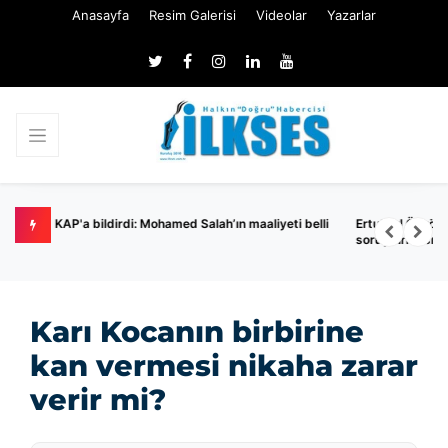
Anasayfa
Resim Galerisi
Videolar
Yazarlar
i belli
Ertuğrul Özkök hakkında 'Cumhurbaşkanı'na hakaret'
soruşturması
Karı Kocanın birbirine
kan vermesi nikaha zarar
verir mi?