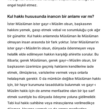
engel teşkil etmez.
Kul hakkı hususunda inancın bir anlamı var mı?
İster Müslüman ister gayr-ı Müslim olsun, başkasının
hakkını yemek, gasp etmek vebal ve sorumluluğu çok ağır
bir günahtır. Kul hakkı anlamında Müslüman ile Müslüman
olmayan insan arasında bir fark yoktur. İster Müslüman’ın
ister gayr-ı Müslim’in olsun, dünyada ödenmeyen veya
helallik elde edilmeyen hakkın karşılığı ahirette sorulur. Bu
itibarla; gerek Müslüman, gerek gayr-ı Müslim olsun, bir
başkasının üzerimize geçmiş haklarını kendilerine iade
etmek, ölmüşlerse, varislerine vermek veya onlarla
helalaşmak gerekir. 0 da mümkün değilse Müslüman hakkı
için, bir hayır kurumuna tasaddukta bulunmak ve gayr-ı
Müslim hakkı için de amme menfaatine olan bir işe sarf
etmek suretiyle bu dünyada ödeşme yoluna gidilmelidir.
Tabi kul hakkı sahibine veya mirasçılarına verilmedikçe
düşmez. Hayrına vermek ya da amme menfaatine