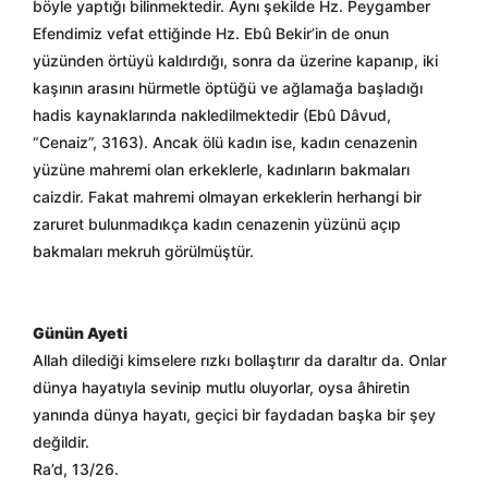
böyle yaptığı bilinmektedir. Aynı şekilde Hz. Peygamber
Efendimiz vefat ettiğinde Hz. Ebû Bekir’in de onun
yüzünden örtüyü kaldırdığı, sonra da üzerine kapanıp, iki
kaşının arasını hürmetle öptüğü ve ağlamağa başladığı
hadis kaynaklarında nakledilmektedir (Ebû Dâvud,
“Cenaiz”, 3163). Ancak ölü kadın ise, kadın cenazenin
yüzüne mahremi olan erkeklerle, kadınların bakmaları
caizdir. Fakat mahremi olmayan erkeklerin herhangi bir
zaruret bulunmadıkça kadın cenazenin yüzünü açıp
bakmaları mekruh görülmüştür.
Günün Ayeti
Allah dilediği kimselere rızkı bollaştırır da daraltır da. Onlar
dünya hayatıyla sevinip mutlu oluyorlar, oysa âhiretin
yanında dünya hayatı, geçici bir faydadan başka bir şey
değildir.
Ra’d, 13/26.