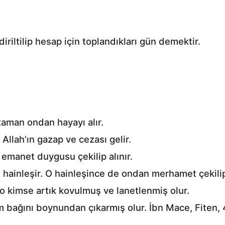
riltilip hesap için toplandıkları gün demektir.
 zaman ondan hayayı alır.
Allah’ın gazap ve cezası gelir.
 emanet duygusu çekilip alınır.
e hainleşir. O hainleşince de ondan merhamet çekilip 
 kimse artık kovulmuş ve lanetlenmiş olur.
m bağını boynundan çıkarmış olur. İbn Mace, Fiten, 