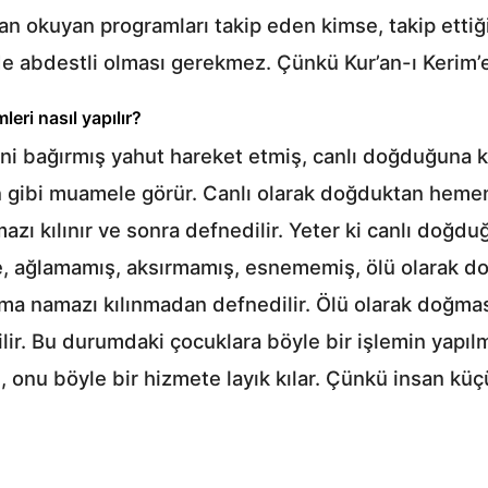
an okuyan programları takip eden kimse, takip ettiği 
 de abdestli olması gerekmez. Çünkü Kur’an-ı Kerim
ri nasıl yapılır?
i bağırmış yahut hareket etmiş, canlı doğduğuna k
an gibi muamele görür. Canlı olarak doğduktan hemen
amazı kılınır ve sonra defnedilir. Yeter ki canlı doğd
e, ağlamamış, aksırmamış, esnememiş, ölü olarak do
lır, ama namazı kılınmadan defnedilir. Ölü olarak d
ilir. Bu durumdaki çocuklara böyle bir işlemin yapılm
şu, onu böyle bir hizmete layık kılar. Çünkü insan k