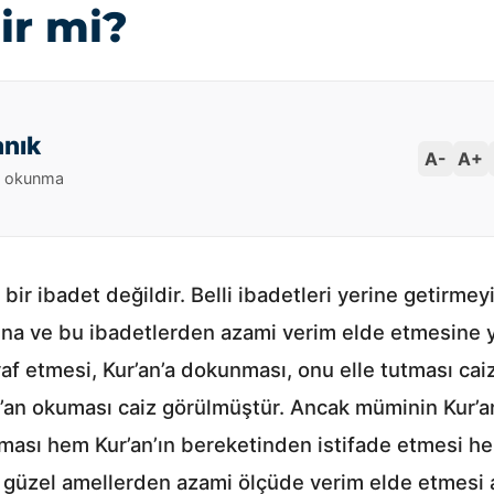
ir mi?
anık
A-
A+
 okunma
bir ibadet değildir. Belli ibadetleri yerine getirme
a ve bu ibadetlerden azami verim elde etmesine yar
af etmesi, Kur’an’a dokunması, onu elle tutması ca
’an okuması caiz görülmüştür. Ancak müminin Kur’an
olması hem Kur’an’ın bereketinden istifade etmesi
 güzel amellerden azami ölçüde verim elde etmesi a