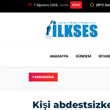
7 Ağustos 2026,
Cuma
29°C İzm
08:55
ANASAYFA
GÜNDEM
SIYAS
SON DAKIKA
İBB davasında tahliye edil
Kişi abdestsiz