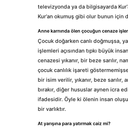
televizyonda ya da bilgisayarda Kur’
Kur’an okumuş gibi olur bunun için
Anne karnında ölen çocuğun cenaze işlemle
Çocuk doğarken canlı doğmuşsa, yan
işlemleri açısından tıpkı büyük ins
cenazesi yıkanır, bir beze sarılır, n
çocuk canlılık işareti göstermemişs
bir isim verilir, yıkanır, beze sarı
bırakır, diğer hususlar aynen icra ed
ifadesidir. Öyle ki ölenin insan olu
bir varlıktır.
At yarışına para yatırmak caiz mi?