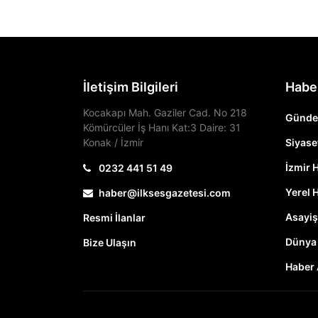
İletişim Bilgileri
Habe
Kocakapı Mah. Gaziler Cad. No 218
Günd
Kömürcüler İş Hanı Kat:3 Daire: 31
Konak / İzmir
Siyase
İzmir 
0232 441 51 49
Yerel 
haber@ilksesgazetesi.com
Asayiş
Resmi İlanlar
Dünya
Bize Ulaşın
Haber 