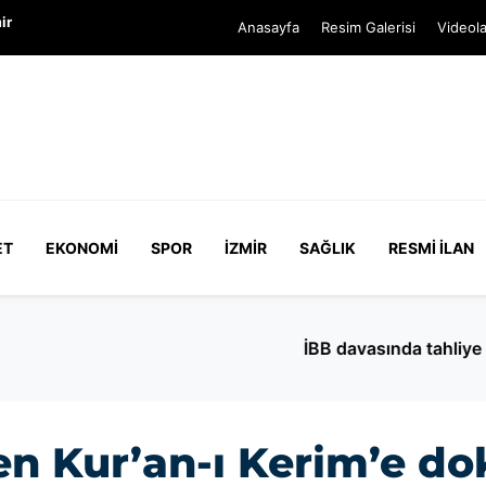
ir
Anasayfa
Resim Galerisi
Videola
ET
EKONOMI
SPOR
İZMIR
SAĞLIK
RESMI İLAN
en İnan Güney göreve iade edilmedi
ken Kur’an-ı Kerim’e 