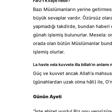
Farz-ı Kifaye nedir?
Bazı Müslümanların yerine getirmesi
büyük sevaplar vardır. Özürsüz olarak
yapmadığı takdirde, bundan haberi
günah işlemiş bulunurlar. Mesela: o
orada olan bütün Müslümanlar bunda
işlemiş olurlar.
La havle vela kuvvete illa billah’ın anlamı 
Güç ve kuvvet ancak Allah’a mahsust
(günahlardan uzak olma hâli) ile, O’n
Günün Ayeti
“İşte ahiret yurdu! Biz onu yeryüz