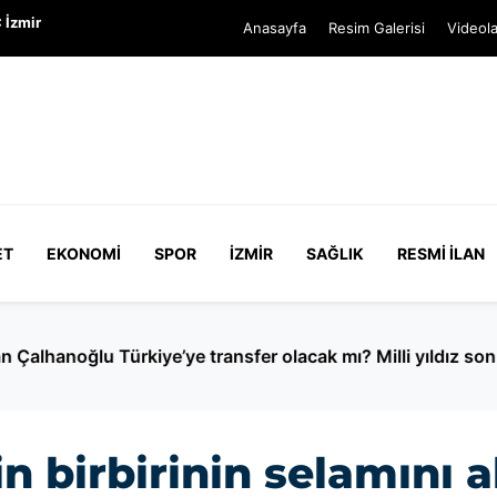
 İzmir
Anasayfa
Resim Galerisi
Videola
ET
EKONOMI
SPOR
İZMIR
SAĞLIK
RESMI İLAN
e transfer olacak mı? Milli yıldız son noktayı koydu!
in birbirinin selamını