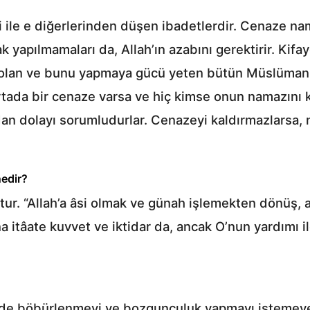
 ile e diğerlerinden düşen ibadetlerdir. Cenaze na
 yapılmamaları da, Allah’ın azabını gerektirir. Kifa
 olan ve bunu yapmaya gücü yeten bütün Müslümanla
rtada bir cenaze varsa ve hiç kimse onun namazını
n dolayı sorumludurlar. Cenazeyi kaldırmazlarsa, 
nedir?
ur. “Allah’a âsi olmak ve günah işlemekten dönüş, a
a itâate kuvvet ve iktidar da, ancak O’nun yardımı i
ünde böbürlenmeyi ve bozgunculuk yapmayı istemey