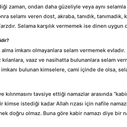
diği zaman, ondan daha güzeliyle veya aynı selamla ka
onra selamı veren dost, akraba, tanıdık, tanımadık, 
farzdır. Selama karşılık vermemek ise dinen uygun d
idir?
ı alma imkanı olmayanlara selam vermemek evladır.
kılanlara, vaaz ve nasihatta bulunanlara selam ver
 imkanı bulunan kimselere, cami içinde de olsa, sel
e kılınmasını tavsiye ettiği namazlar arasında “kabi
imse istediği kadar Allah rızası için nafile namazı 
mek doğru olmaz. Buna göre kabir namazı diye bir 