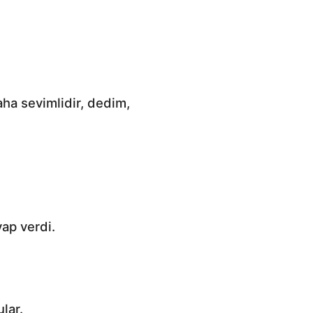
aha sevimlidir, dedim,
ap verdi.
lar.