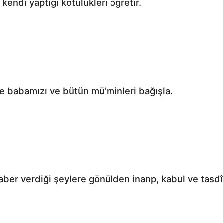
kendi yaptığı kötülükleri öğretir.
ne babamızı ve bütün mü’minleri bağışla.
Allah’a, Hz. Peygamber’e ve O’nun haber verdiği ş‏eylere gönülden inan‎p