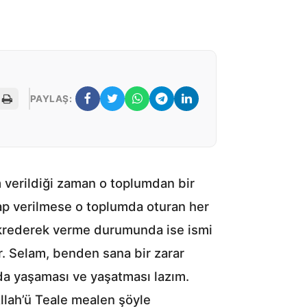
PAYLAŞ:
 verildiği zaman o toplumdan bir
evap verilmese o toplumda oturan her
ikrederek verme durumunda ise ismi
r. Selam, benden sana bir zarar
da yaşaması ve yaşatması lazım.
Allah’ü Teale mealen şöyle