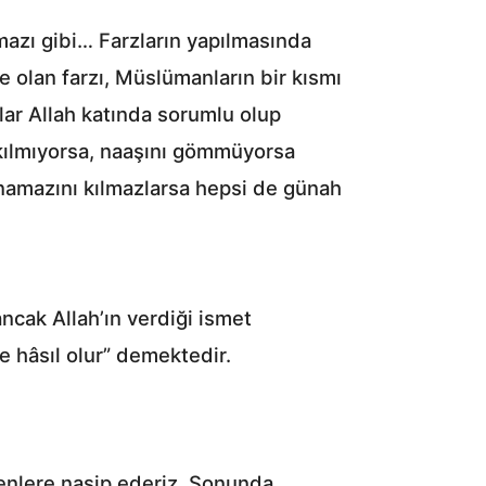
mazı gibi… Farzların yapılmasında
ye olan farzı, Müslümanların bir kısmı
r Allah katında sorumlu olup
 kılmıyorsa, naaşını gömmüyorsa
namazını kılmazlarsa hepsi de günah
ncak Allah’ın verdiği ismet
le hâsıl olur” demektedir.
enlere nasip ederiz. Sonunda