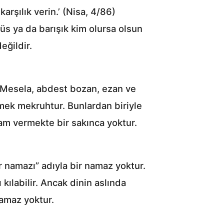
rşılık verin.’ (Nisa, 4/86)
küs ya da barışık kim olursa olsun
eğildir.
 Mesela, abdest bozan, ezan ve
mek mekruhtur. Bunlardan biriyle
am vermekte bir sakınca yoktur.
r namazı” adıyla bir namaz yoktur.
kılabilir. Ancak dinin aslında
namaz yoktur.