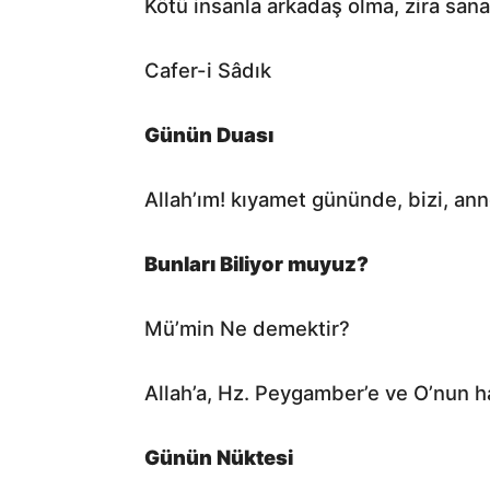
Kötü insanla arkadaş olma, zira sana 
Cafer-i Sâdık
Günün Duası
Allah’ım! kıyamet gününde, bizi, an
Bunları Biliyor muyuz?
Mü’min Ne demektir?
Günün Nüktesi