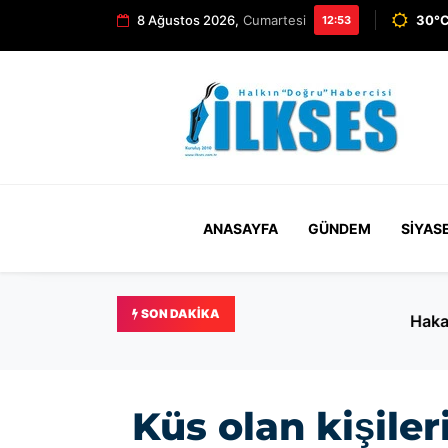
8 Ağustos 2026,
Cumartesi
30°C
12:53
ANASAYFA
GÜNDEM
SIYAS
SON DAKIKA
Hakan Çalhanoğlu Türkiye’y
Küs olan kişiler