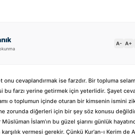
anık
A-
A+
 okunma
 onu cevaplandırmak ise farzdır. Bir topluma selam
si bu farzı yerine getirmek için yeterlidir. Şayet c
mı o toplumun içinde oturan bir kimsenin ismini z
e zorunda diğerleri için bir şey söz konusu değildi
 Müslüman İslam’ın bu güzel şiarını günlük hayatın
 karşılık vermesi gerekir. Çünkü Kur’an-ı Kerim de 