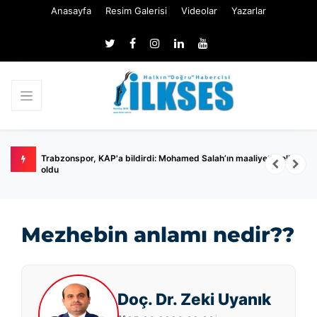
Anasayfa
Resim Galerisi
Videolar
Yazarlar
ilmedi
Trabzonspor, KAP'a bildirdi: Mohamed Salah’ın maaliyeti belli
E
oldu
s
Mezhebin anlamı nedir??
Doç. Dr. Zeki Uyanık