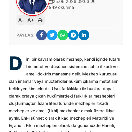
25.06.2026 09:03
|
949 okunma
A-
A+
PAYLAŞ:
D
ini bir kavram olarak mezhep, kendi içinde tutarlı
bir metot ve düşünce sistemine sahip itikadi ve
ameli doktrin manasına gelir. Mezhep kurucusu
olan imamlar veya müctehidler hüküm çıkarma metotlarını
belirleyen kimselerdir. Usul farklılıkları ile bunlara dayalı
olarak ortaya çıkan hükümlerdeki farklılıklar mezhepleri
oluşturmuştur. İslam literatüründe mezhepler itikadı
mezhepler ve ameli (fıkhi) mezhepler olmak üzere ikiye
ayrılır. Ehl-i sünnet olarak itikad mezhepleri Maturidi ve
Eş’aridir. Fıkıh mezhepleri olarak da günümüzde Hanefi,