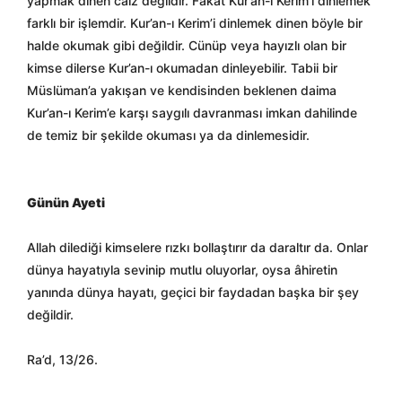
yapmak dinen caiz değildir. Fakat Kur’an-ı Kerim’i dinlemek
farklı bir işlemdir. Kur’an-ı Kerim’i dinlemek dinen böyle bir
halde okumak gibi değildir. Cünüp veya hayızlı olan bir
kimse dilerse Kur’an-ı okumadan dinleyebilir. Tabii bir
Müslüman’a yakışan ve kendisinden beklenen daima
Kur’an-ı Kerim’e karşı saygılı davranması imkan dahilinde
de temiz bir şekilde okuması ya da dinlemesidir.
Günün Ayeti
Allah dilediği kimselere rızkı bollaştırır da daraltır da. Onlar
dünya hayatıyla sevinip mutlu oluyorlar, oysa âhiretin
yanında dünya hayatı, geçici bir faydadan başka bir şey
değildir.
Ra’d, 13/26.