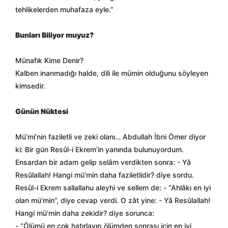
tehlikelerden muhafaza eyle.”
Bunları Biliyor muyuz?
Münafık Kime Denir?
Kalben inanmadığı halde, dili ile mümin olduğunu söyleyen
kimsedir.
Günün Nüktesi
Mü’mi’nin faziletli ve zeki olanı… Abdullah İbni Ömer diyor
ki: Bir gün Resûl-i Ekrem’in yanında bulunuyordum.
Ensardan bir adam gelip selâm verdikten sonra: - Yâ
Resûlallah! Hangi mü’min daha faziletlidir? diye sordu.
Resûl-i Ekrem sallallahu aleyhi ve sellem de: - “Ahlâkı en iyi
olan mü’min”, diye cevap verdi. O zât yine: - Yâ Resûlallah!
Hangi mü’min daha zekidir? diye sorunca:
- “Ölümü en çok hatırlayıp ölümden sonrası için en iyi