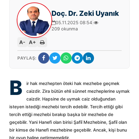
Doç. Dr. Zeki Uyanık
05.11.2025 08:54
|
209 okunma
A-
A+
PAYLAŞ:
B
ir hak mezhepten öteki hak mezhebe geçmek
caizdir. Zira bütün ehli sünnet mezheplerine uymak
caizdir. Hapsine de uymak caiz olduğundan
isteyen istediği mezhebi tercih edebilir. Tercih ettiği gibi
tercih ettiği mezhebi bırakıp başka bir mezhebe de
geçebilir. Yani Hanefi olan birisi Şafiî Mezhebine, Şafiî olan
bir kimse de Hanefi mezhebine geçebilir. Ancak, kişi bunu
bir oyun haline getirmemelidir.