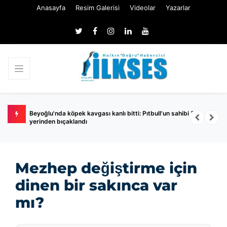
Anasayfa
Resim Galerisi
Videolar
Yazarlar
urusu!
Beyoğlu'nda köpek kavgası kanlı bitti: Pıtbull'un sahibi 3
C
yerinden bıçaklandı
Mezhep değiştirme için
dinen bir sakınca var
mı?