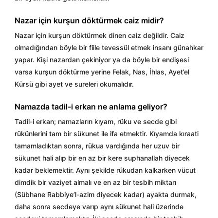
Nazar için kurşun döktürmek caiz midir?
Nazar için kurşun döktürmek dinen caiz değildir. Caiz
olmadığından böyle bir fiile tevessül etmek insanı günahkar
yapar. Kişi nazardan çekiniyor ya da böyle bir endişesi
varsa kurşun döktürme yerine Felak, Nas, İhlas, Ayet’el
Kürsü gibi ayet ve sureleri okumalıdır.
Namazda tadil-i erkan ne anlama geliyor?
Tadil-i erkan; namazların kıyam, rüku ve secde gibi
rükünlerini tam bir sükunet ile ifa etmektir. Kıyamda kıraati
tamamladıktan sonra, rükua vardığında her uzuv bir
sükunet hali alıp bir en az bir kere suphanallah diyecek
kadar beklemektir. Aynı şekilde rükudan kalkarken vücut
dimdik bir vaziyet almalı ve en az bir tesbih miktarı
(Sübhane Rabbiye’l-azim diyecek kadar) ayakta durmak,
daha sonra secdeye varıp aynı sükunet hali üzerinde