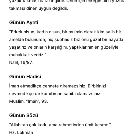
yüzük takması caiz değildir. Onun için erkeğin altın yüzük
takması dinen uygun değildir.
Günün Ayeti
“Erkek olsun, kadın olsun, bir mü’min olarak kim salih bir
amelde bulunursa, hiç şüphesiz biz onu güzel bir hayatla
yaşatırız ve onların karşılığını, yaptıklarının en güzeliyle
muhakkak veririz.”
Nahl, 16/97.
Günün Hadisi
İman etmedikçe cennete giremezsiniz. Birbirinizi
sevmedikçe de kamil iman sahibi olamazsınız.
Müslim, “İman”, 93.
Günün Sözü
“Allah’tan çok kork, ama rahmetinden ümit kesme.”
Hz. Lokman