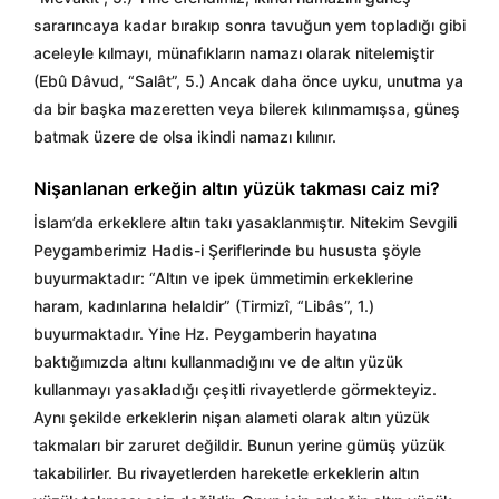
sararıncaya kadar bırakıp sonra tavuğun yem topladığı gibi
aceleyle kılmayı, münafıkların namazı olarak nitelemiştir
(Ebû Dâvud, “Salât”, 5.) Ancak daha önce uyku, unutma ya
da bir başka mazeretten veya bilerek kılınmamışsa, güneş
batmak üzere de olsa ikindi namazı kılınır.
Nişanlanan erkeğin altın yüzük takması caiz mi?
İslam’da erkeklere altın takı yasaklanmıştır. Nitekim Sevgili
Peygamberimiz Hadis-i Şeriflerinde bu hususta şöyle
buyurmaktadır: “Altın ve ipek ümmetimin erkeklerine
haram, kadınlarına helaldir” (Tirmizî, “Libâs”, 1.)
buyurmaktadır. Yine Hz. Peygamberin hayatına
baktığımızda altını kullanmadığını ve de altın yüzük
kullanmayı yasakladığı çeşitli rivayetlerde görmekteyiz.
Aynı şekilde erkeklerin nişan alameti olarak altın yüzük
takmaları bir zaruret değildir. Bunun yerine gümüş yüzük
takabilirler. Bu rivayetlerden hareketle erkeklerin altın