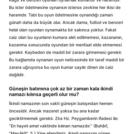
Bu ister ödetmesine oynansın isterse zevkine her ikisi de
haramdır. Tabi bu oyun ödetmesine oynandığı zaman
günah daha da büyük olur. Ancak dama, futbol ve benzeri
helal olan oyunları oynamakta bir sakınca yoktur. Fakat
caiz olan bu oyunların kumara alet edilmemesi, kazananın,
kazanma sonucunda oyundan bir menfaat elde etmemesi
gerekir. Kaybeden de maddi bir zarara girmemesi gerekir.
Bu bağlamda oynanan oyun neticesinde bir taraf maddi bir
zarara uğruyorsa bu oyun kumar sayılır dinen de caiz
değildir.
Güneşin batımına çok az bir zaman kala ikindi
namazı kılınsa geçerli olur mu?
İkindi namazının son vakti güneşin batışından hemen
öncesidir. Ancak mazeret yoksa bu ana kadar
geciktirmemek gerekir. Zira Hz. Peygamberin ifadesi ile:
“En hayırlı amel vaktinde kılınan namazdır.” (Buhârî,
“Mevâkît”, 5.) Yine efendimiz, ikindi namazını güneş