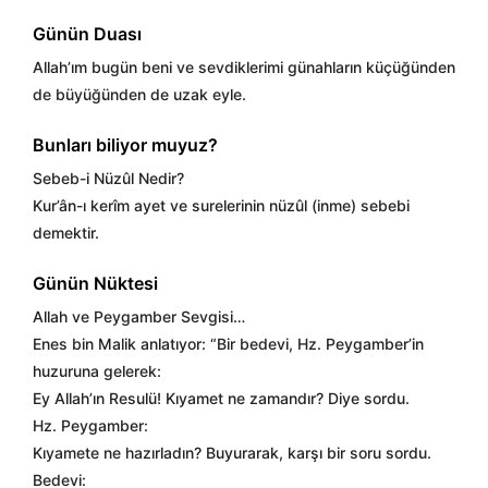
Günün Duası
Allah’ım bugün beni ve sevdiklerimi günahların küçüğünden
de büyüğünden de uzak eyle.
Bunları biliyor muyuz?
Sebeb-i Nüzûl Nedir?
Kur’ân-ı kerîm ayet ve surelerinin nüzûl (inme) sebebi
demektir.
Günün Nüktesi
Allah ve Peygamber Sevgisi…
Enes bin Malik anlatıyor: “Bir bedevi, Hz. Peygamber’in
huzuruna gelerek:
Ey Allah’ın Resulü! Kıyamet ne zamandır? Diye sordu.
Hz. Peygamber:
Kıyamete ne hazırladın? Buyurarak, karşı bir soru sordu.
Bedevi: