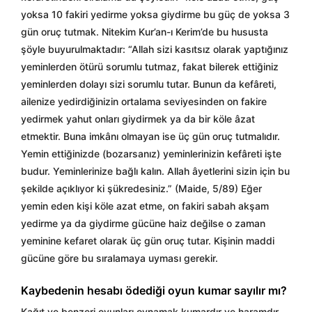
yoksa 10 fakiri yedirme yoksa giydirme bu güç de yoksa 3
gün oruç tutmak. Nitekim Kur’an-ı Kerim’de bu hususta
şöyle buyurulmaktadır: “Allah sizi kasıtsız olarak yaptığınız
yeminlerden ötürü sorumlu tutmaz, fakat bilerek ettiğiniz
yeminlerden dolayı sizi sorumlu tutar. Bunun da kefâreti,
ailenize yedirdiğinizin ortalama seviyesinden on fakire
yedirmek yahut onları giydirmek ya da bir köle âzat
etmektir. Buna imkânı olmayan ise üç gün oruç tutmalıdır.
Yemin ettiğinizde (bozarsanız) yeminlerinizin kefâreti işte
budur. Yeminlerinize bağlı kalın. Allah âyetlerini sizin için bu
şekilde açıklıyor ki şükredesiniz.” (Maide, 5/89) Eğer
yemin eden kişi köle azat etme, on fakiri sabah akşam
yedirme ya da giydirme gücüne haiz değilse o zaman
yeminine kefaret olarak üç gün oruç tutar. Kişinin maddi
gücüne göre bu sıralamaya uyması gerekir.
Kaybedenin hesabı ödediği oyun kumar sayılır mı?
Kağıt ve benzeri oyunları oynamak kumardır ve haramdır.