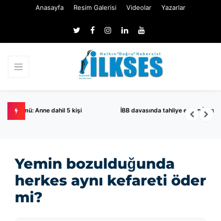
Anasayfa
Resim Galerisi
Videolar
Yazarlar
İBB davasında tahliye edilen İnan Güney göreve iade edilmedi
Yemin bozulduğunda
herkes aynı kefareti öder
mi?