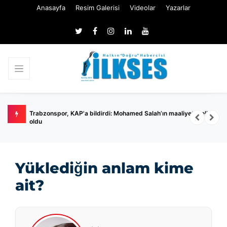
Anasayfa
Resim Galerisi
Videolar
Yazarlar
ilmedi
Trabzonspor, KAP'a bildirdi: Mohamed Salah’ın maaliyeti belli
E
oldu
s
Yüklediğin anlam kime
ait?