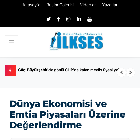
Anasayfa
Resim Galerisi
Videolar
Yazarlar
Nİ
Güç: Büyükşehir'de gönlü CHP'de kalan meclis üyesi yok
P
Dünya Ekonomisi ve
Emtia Piyasaları Üzerine
Değerlendirme