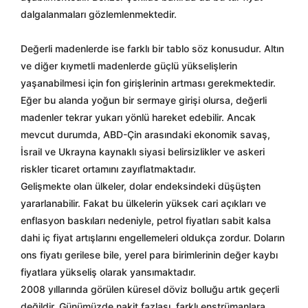
dalgalanmaları gözlemlenmektedir.
Değerli madenlerde ise farklı bir tablo söz konusudur. Altın
ve diğer kıymetli madenlerde güçlü yükselişlerin
yaşanabilmesi için fon girişlerinin artması gerekmektedir.
Eğer bu alanda yoğun bir sermaye girişi olursa, değerli
madenler tekrar yukarı yönlü hareket edebilir. Ancak
mevcut durumda, ABD-Çin arasındaki ekonomik savaş,
İsrail ve Ukrayna kaynaklı siyasi belirsizlikler ve askeri
riskler ticaret ortamını zayıflatmaktadır.
Gelişmekte olan ülkeler, dolar endeksindeki düşüşten
yararlanabilir. Fakat bu ülkelerin yüksek cari açıkları ve
enflasyon baskıları nedeniyle, petrol fiyatları sabit kalsa
dahi iç fiyat artışlarını engellemeleri oldukça zordur. Doların
ons fiyatı gerilese bile, yerel para birimlerinin değer kaybı
fiyatlara yükseliş olarak yansımaktadır.
2008 yıllarında görülen küresel döviz bolluğu artık geçerli
değildir. Günümüzde nakit fazlası, farklı enstrümanlara