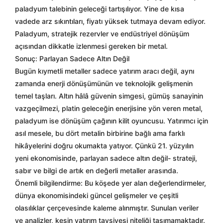
paladyum talebinin geleceği tartışılıyor. Yine de kısa
vadede arz sıkıntıları, fiyatı yüksek tutmaya devam ediyor.
Paladyum, stratejik rezervler ve endüstriyel dönüşüm
açısından dikkatle izlenmesi gereken bir metal.
Sonuç: Parlayan Sadece Altın Değil
Bugün kıymetli metaller sadece yatırım aracı değil, aynı
zamanda enerji dönüşümünün ve teknolojik gelişmenin
temel taşları. Altın hâlâ güvenin simgesi, gümüş sanayinin
vazgeçilmezi, platin geleceğin enerjisine yön veren metal,
paladyum ise dönüşüm çağının kilit oyuncusu. Yatırımcı için
asıl mesele, bu dört metalin birbirine bağlı ama farklı
hikâyelerini doğru okumakta yatıyor. Çünkü 21. yüzyılın
yeni ekonomisinde, parlayan sadece altın değil- strateji,
sabır ve bilgi de artık en değerli metaller arasında.
Önemli bilgilendirme: Bu köşede yer alan değerlendirmeler,
dünya ekonomisindeki güncel gelişmeler ve çeşitli
olasılıklar çerçevesinde kaleme alınmıştır. Sunulan veriler
ve analizler, kesin yatırım tavsiyesi niteliği taşımamaktadır.