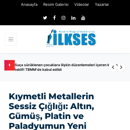
Anasayfa
Resim Galerisi
Videolar
Yazarlar
eleri içeren kanun
İYİ Parti Balıkesir Milletvekili Turhan Çömez hakkında
soruşturma başlatıldı
Kıymetli Metallerin
Sessiz Çığlığı: Altın,
Gümüş, Platin ve
Paladyumun Yeni