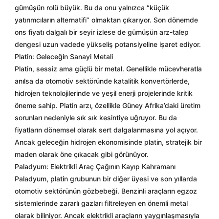
gümüşün rolü büyük. Bu da onu yalnızca “küçük
yatırımcıların alternatifi” olmaktan çıkarıyor. Son dönemde
ons fiyatı dalgalı bir seyir izlese de gümüşün arz-talep
dengesi uzun vadede yükseliş potansiyeline işaret ediyor.
Platin: Geleceğin Sanayi Metali
Platin, sessiz ama güçlü bir metal. Genellikle mücevheratla
anılsa da otomotiv sektöründe katalitik konvertörlerde,
hidrojen teknolojilerinde ve yeşil enerji projelerinde kritik
öneme sahip. Platin arzı, özellikle Güney Afrika’daki üretim
sorunları nedeniyle sık sık kesintiye uğruyor. Bu da
fiyatların dönemsel olarak sert dalgalanmasına yol açıyor.
Ancak geleceğin hidrojen ekonomisinde platin, stratejik bir
maden olarak öne çıkacak gibi görünüyor.
Paladyum: Elektrikli Araç Çağının Kayıp Kahramanı
Paladyum, platin grubunun bir diğer üyesi ve son yıllarda
otomotiv sektörünün gözbebeği. Benzinli araçların egzoz
sistemlerinde zararlı gazları filtreleyen en önemli metal
olarak biliniyor. Ancak elektrikli araçların yaygınlaşmasıyla