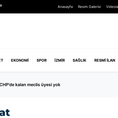
ir
Anasayfa
Resim Galerisi
Videola
ET
EKONOMI
SPOR
İZMIR
SAĞLIK
RESMI İLAN
Pazar günü YÖKDİL/2 adayları ter dökecek
at