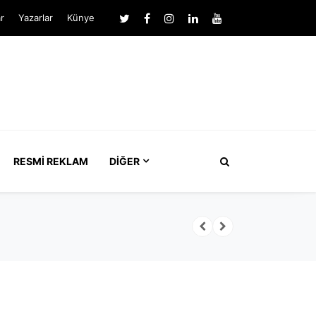
r
Yazarlar
Künye
RESMI REKLAM
DIĞER