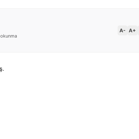
A-
A+
 okunma
ş.