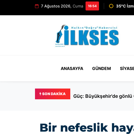
7 Ağustos 2026,
Cuma
35°C İzm
16:54
ANASAYFA
GÜNDEM
SIYAS
SON DAKIKA
Bir nefeslik hay