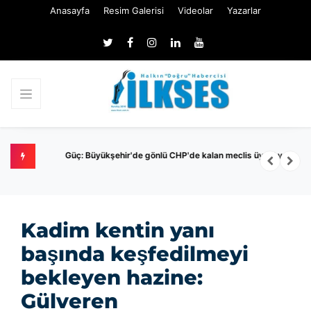
Anasayfa
Resim Galerisi
Videolar
Yazarlar
Nİ
Güç: Büyükşehir'de gönlü CHP'de kalan meclis üyesi yok
M
İ
Kadim kentin yanı
başında keşfedilmeyi
bekleyen hazine:
Gülveren