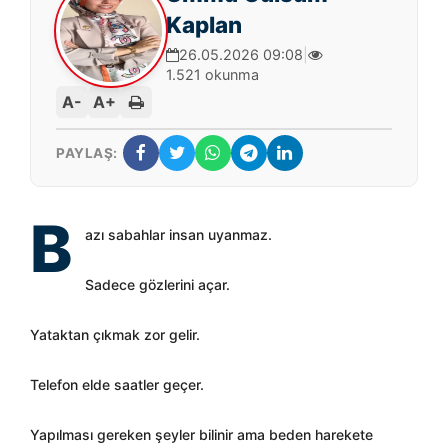
Kaplan
26.05.2026 09:08
|
1.521 okunma
A-
A+
PAYLAŞ:
B
azı sabahlar insan uyanmaz.
Sadece gözlerini açar.
Yataktan çıkmak zor gelir.
Telefon elde saatler geçer.
Yapılması gereken şeyler bilinir ama beden harekete