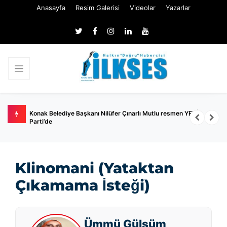
Anasayfa
Resim Galerisi
Videolar
Yazarlar
den
Konak Belediye Başkanı Nilüfer Çınarlı Mutlu resmen YENİ
G
Parti’de
Klinomani (Yataktan
Çıkamama İsteği)
Ümmü Gülsüm