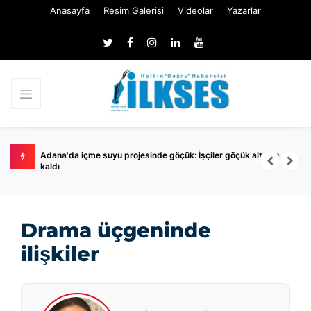
Anasayfa
Resim Galerisi
Videolar
Yazarlar
yıl
Adana'da içme suyu projesinde göçük: İşçiler göçük altında
B
kaldı
y
Drama üçgeninde
ilişkiler