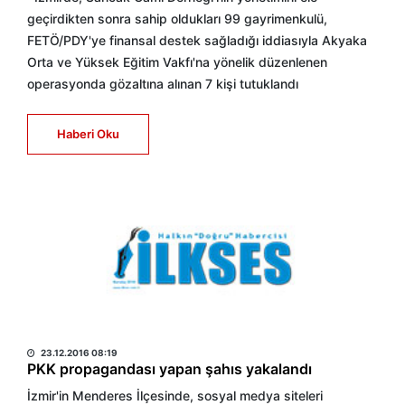
geçirdikten sonra sahip oldukları 99 gayrimenkulü,
FETÖ/PDY'ye finansal destek sağladığı iddiasıyla Akyaka
Orta ve Yüksek Eğitim Vakfı'na yönelik düzenlenen
operasyonda gözaltına alınan 7 kişi tutuklandı
Haberi Oku
HABER MERKEZİ
23.12.2016 08:19
PKK propagandası yapan şahıs yakalandı
İzmir'in Menderes İlçesinde, sosyal medya siteleri