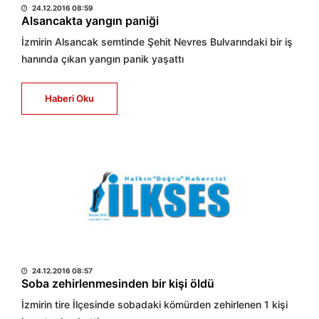
24.12.2016 08:59
Alsancakta yangın paniği
İzmirin Alsancak semtinde Şehit Nevres Bulvarındaki bir iş
hanında çıkan yangın panik yaşattı
Haberi Oku
HABER MERKEZİ
24.12.2016 08:57
Soba zehirlenmesinden bir kişi öldü
İzmirin tire İlçesinde sobadaki kömürden zehirlenen 1 kişi