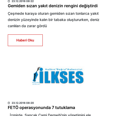
23.12.2016 08:22
Gemiden sızan yakıt denizin rengini değiştirdi
Çeşmede karaya oturan gemiden sızan tonlarca yakıt
denizin yüzeyinde kalın bir tabaka oluştururken, deniz
canlıları da zarar gördü
Haberi Oku
HABER MERKEZİ
23.12.2016 08:20
FETÖ operasyonunda 7 tutuklama
İzmirde, Sancak Cami Derneği'nin yönetimini ele