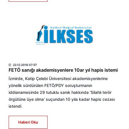
HABER MERKEZİ
22.12.2016 07:57
FETÖ sanığı akademisyenlere 10ar yıl hapis istemi
İzmirde, Katip Çelebi Üniversitesi akademisyenlerine
yönelik sürdürülen FETÖ/PDY soruşturmanın
iddianamesinde 29 tutuklu sanık hakkında 'Silahlı terör
örgütüne üye olma' suçundan 10 yıla kadar hapis cezası
istendi
Haberi Oku