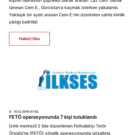
kişinin ölümünün şüphelisi olarak aranan 'Laz Cem' olarak
tanınan Cem E., Gürcistan'a kaçmak isterken yakalandı.
Yaklaşık bir aydır aranan Cem E.'nin üzerinden sahte kimlik
çıktığı belirtildi
Haberi Oku
HABER MERKEZİ
15.12.2016 07:53
FETÖ operasyonunda 7 kişi tutuklandı
İzmir merkezli 2 ilde düzenlenen Fethullahçı Terör
Örgütü'ne (FETÖ) yönelik operasyonunda gözaltına