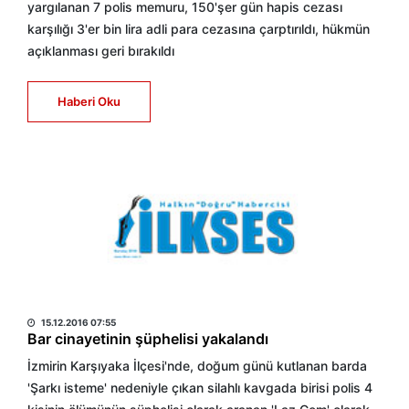
yargılanan 7 polis memuru, 150'şer gün hapis cezası
karşılığı 3'er bin lira adli para cezasına çarptırıldı, hükmün
açıklanması geri bırakıldı
Haberi Oku
HABER MERKEZİ
15.12.2016 07:55
Bar cinayetinin şüphelisi yakalandı
İzmirin Karşıyaka İlçesi'nde, doğum günü kutlanan barda
'Şarkı isteme' nedeniyle çıkan silahlı kavgada birisi polis 4