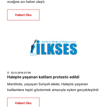
ocağına acı haber ulaştı
Haberi Oku
HABER MERKEZİ
22.12.2016 07:59
Halepte yaşanan katliam protesto edildi
Mardinde, yaşayan Suriyeli aileler, Halepte yaşanan
katliamlara tepki göstermek amacıyla eylem gerçekleştirdi
Haberi Oku