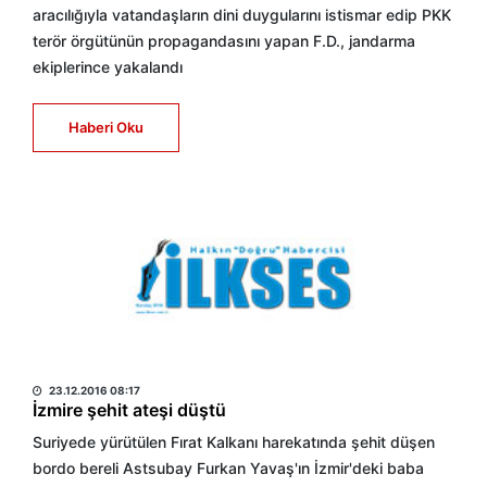
aracılığıyla vatandaşların dini duygularını istismar edip PKK
terör örgütünün propagandasını yapan F.D., jandarma
ekiplerince yakalandı
Haberi Oku
HABER MERKEZİ
23.12.2016 08:17
İzmire şehit ateşi düştü
Suriyede yürütülen Fırat Kalkanı harekatında şehit düşen
bordo bereli Astsubay Furkan Yavaş'ın İzmir'deki baba