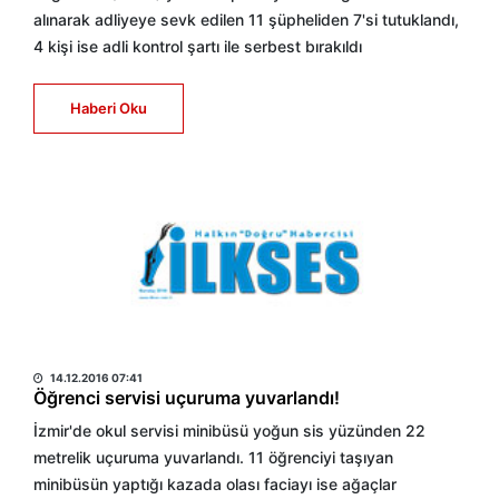
alınarak adliyeye sevk edilen 11 şüpheliden 7'si tutuklandı,
4 kişi ise adli kontrol şartı ile serbest bırakıldı
Haberi Oku
HABER MERKEZİ
14.12.2016 07:41
Öğrenci servisi uçuruma yuvarlandı!
İzmir'de okul servisi minibüsü yoğun sis yüzünden 22
metrelik uçuruma yuvarlandı. 11 öğrenciyi taşıyan
minibüsün yaptığı kazada olası faciayı ise ağaçlar