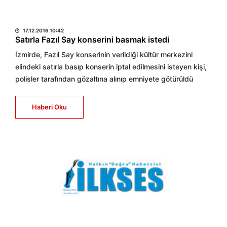
HABER MERKEZİ
17.12.2016 10:42
Satırla Fazıl Say konserini basmak istedi
İzmirde, Fazıl Say konserinin verildiği kültür merkezini
elindeki satırla basıp konserin iptal edilmesini isteyen kişi,
polisler tarafından gözaltına alınıp emniyete götürüldü
Haberi Oku
HABER MERKEZİ