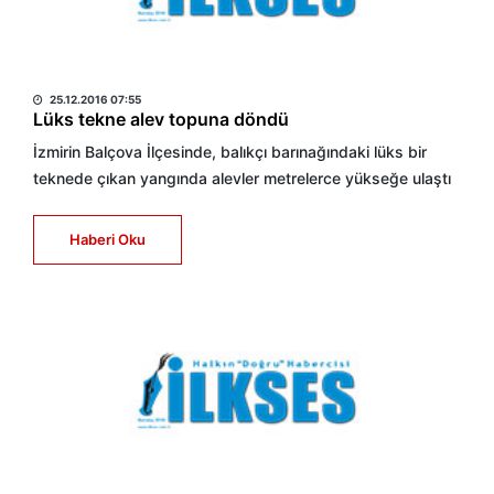
HABER MERKEZİ
25.12.2016 07:55
Lüks tekne alev topuna döndü
İzmirin Balçova İlçesinde, balıkçı barınağındaki lüks bir
teknede çıkan yangında alevler metrelerce yükseğe ulaştı
Haberi Oku
HABER MERKEZİ