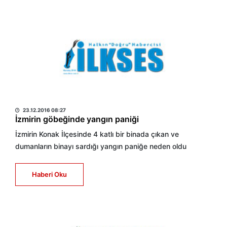
HABER MERKEZİ
23.12.2016 08:27
İzmirin göbeğinde yangın paniği
İzmirin Konak İlçesinde 4 katlı bir binada çıkan ve
dumanların binayı sardığı yangın paniğe neden oldu
Haberi Oku