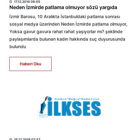
17.12.2016 08:05
Neden İzmirde patlama olmuyor sözü yargıda
İzmir Barosu, 10 Aralıkta İstanbuldaki patlama sonrası
sosyal medya üzerinden Neden İzmirde patlama olmuyor,
Yoksa gavur gavura rahat rahat yaşıyorlar mı? şeklinde
paylaşımlarda bulunan kadın hakkında suç duyurusunda
bulundu
Haberi Oku
HABER MERKEZİ
16.12.2016 07:47