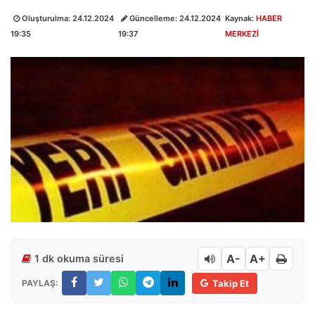
Oluşturulma:
24.12.2024
Güncelleme:
24.12.2024
Kaynak:
HABER
19:35
19:37
MERKEZİ
A-
A+
1 dk okuma süresi
PAYLAŞ:
Takip Et