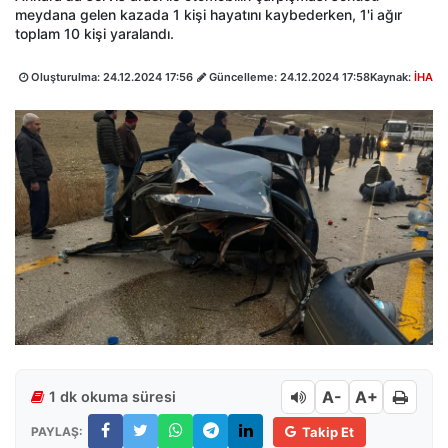
meydana gelen kazada 1 kişi hayatını kaybederken, 1'i ağır
toplam 10 kişi yaralandı.
Oluşturulma:
24.12.2024 17:56
Güncelleme:
24.12.2024 17:58
Kaynak:
İHA
A-
A+
1 dk okuma süresi
PAYLAŞ:
Takip Et