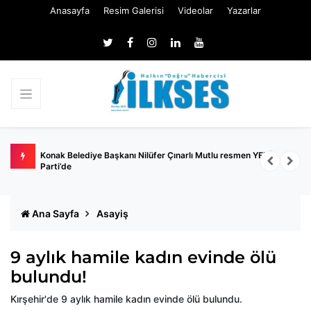
Anasayfa
Resim Galerisi
Videolar
Yazarlar
den
Konak Belediye Başkanı Nilüfer Çınarlı Mutlu resmen YENİ
G
Parti’de
Ana Sayfa
Asayiş
9 aylık hamile kadın evinde ölü
bulundu!
Kırşehir'de 9 aylık hamile kadın evinde ölü bulundu.