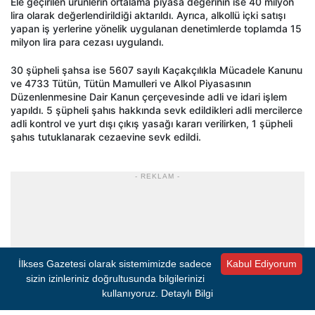
Ele geçirilen ürünlerin ortalama piyasa değerinin ise 40 milyon
lira olarak değerlendirildiği aktarıldı. Ayrıca, alkollü içki satışı
yapan iş yerlerine yönelik uygulanan denetimlerde toplamda 15
milyon lira para cezası uygulandı.
30 şüpheli şahsa ise 5607 sayılı Kaçakçılıkla Mücadele Kanunu
ve 4733 Tütün, Tütün Mamulleri ve Alkol Piyasasının
Düzenlenmesine Dair Kanun çerçevesinde adli ve idari işlem
yapıldı. 5 şüpheli şahıs hakkında sevk edildikleri adli mercilerce
adli kontrol ve yurt dışı çıkış yasağı kararı verilirken, 1 şüpheli
şahıs tutuklanarak cezaevine sevk edildi.
- REKLAM -
İlkses Gazetesi olarak sistemimizde sadece
Kabul Ediyorum
sizin izinleriniz doğrultusunda bilgilerinizi
kullanıyoruz.
Detaylı Bilgi