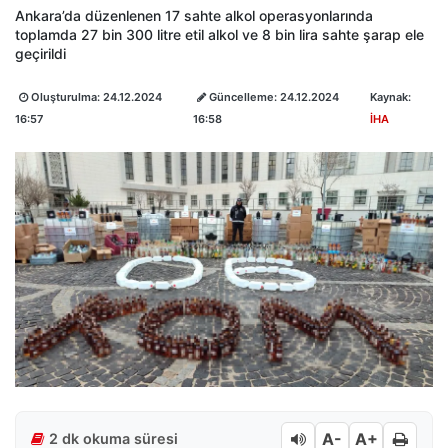
Ankara’da düzenlenen 17 sahte alkol operasyonlarında
toplamda 27 bin 300 litre etil alkol ve 8 bin lira sahte şarap ele
geçirildi
Oluşturulma:
24.12.2024
Güncelleme:
24.12.2024
Kaynak:
16:57
16:58
İHA
A-
A+
2 dk okuma süresi