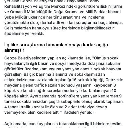
yer alan Gebze Belediyesi Sokak Hayvanları Tedavi
Rehabilitasyon ve Eğitim Merkezindeki görüntülere ilişkin Tarım
ve Orman İl Müdürlüğü ile Doğa Koruma ve Milli Parklar Kocaeli
Şube Müdürlüklerince her türlü araştırma ve inceleme
yürütülmekte olup, derhal adli ve idari soruşturma başlatılmıştır.
Gelişmelerden kamuoyu süreç içerisinde bilgilendirilecektir"
ifadelerine yer verildi.
İlgililer soruşturma tamamlanıncaya kadar açığa
alınmıştır
Gebze Belediyesinden yapılan açıklamada ise, "Ölmüş sokak
hayvanlarıyla ilgili basın ve sosyal medyada dolaşıma sokulan
görüntüler üzerine kamuoyuna yansıyan cansız sokak hayvanı
görselleri; Balçık barınma alanımız ve sokaklarımızdan
ekiplerimizin cansız olarak topladığı 16 sokak köpeği, Gebze’de
meydana gelen trafik kazaları sonucu yaşamını kaybeden 3
köpek ve kendi sağlık sorunları nedeniyle kurtarılamayan 10
köpeğe aittir. Aynı zamanda görüntülere yansıyan kedilerden 9
tanesi sokaklarımızdan çeşitli sebeplerle ölmüş olarak toplanan,
4 tanesi trafik kazası ile ölen ve 2 adet tedaviye cevap
vermeyerek ölen kedilere aittir" ifadeleri yer aldı.
Açıklamada, can kayıplarının tutanaklarının ilgili birimlere teslim