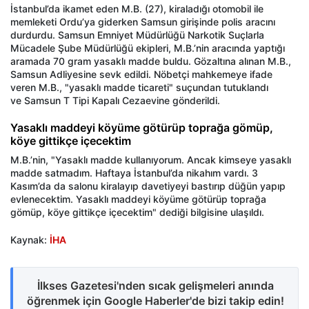
İstanbul’da ikamet eden M.B. (27), kiraladığı otomobil ile
memleketi Ordu’ya giderken Samsun girişinde polis aracını
durdurdu. Samsun Emniyet Müdürlüğü Narkotik Suçlarla
Mücadele Şube Müdürlüğü ekipleri, M.B.’nin aracında yaptığı
aramada 70 gram yasaklı madde buldu. Gözaltına alınan M.B.,
Samsun Adliyesine sevk edildi. Nöbetçi mahkemeye ifade
veren M.B., "yasaklı madde ticareti" suçundan tutuklandı
ve Samsun T Tipi Kapalı Cezaevine gönderildi.
Yasaklı maddeyi köyüme götürüp toprağa gömüp,
köye gittikçe içecektim
M.B.’nin, "Yasaklı madde kullanıyorum. Ancak kimseye yasaklı
madde satmadım. Haftaya İstanbul’da nikahım vardı. 3
Kasım’da da salonu kiralayıp davetiyeyi bastırıp düğün yapıp
evlenecektim. Yasaklı maddeyi köyüme götürüp toprağa
gömüp, köye gittikçe içecektim" dediği bilgisine ulaşıldı.
Kaynak:
İHA
İlkses Gazetesi'nden sıcak gelişmeleri anında
öğrenmek için Google Haberler'de bizi takip edin!