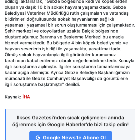
edildiği aktarılarak, "Gebze bölgesinde kedi ve köpeklerden
oluşan yaklaşık 10 bin sokak hayvanı yaşamaktadır. Gebze
Belediyesi Veteriner Müdürlüğü rutin çalışmaları ve vatandaş
bildirimleri doğrultusunda sokak hayvanlarının sağlıklı
yaşaması, yaşamsal bir sorun oluşturmaması için çalışmaktadır.
Şehir merkezi ve otoyollardan uzakta Balçık bölgesinde
oluşturduğumuz Barınma ve Beslenme Merkezi bu amaçla
hizmet vermektedir. Bu bölgede 4 bin köpek belediyemiz ve
hayvan severlerin işbirliği ile yaşamakta, yaşatılmaktadır.
Ölmüş sokak hayvanlarıyla ilgili görüntüler kurumumuz
tarafından kabul edilemez olarak değerlendirilmektedir. Konuyla
ilgili soruşturma açılmıştır. İlgililer soruşturma tamamlanıncaya
kadar açığa alınmıştır. Ayrıca Gebze Belediye Başkanlığımızın
müracaatı ile Gebze Cumhuriyet Başsavcılığı da görüntülerle
ilgili soruşturma başlatmıştır" denildi.
Kaynak:
İHA
İlkses Gazetesi'nden sıcak gelişmeleri anında
öğrenmek için Google Haberler'de bizi takip edin!
Google News'te Abone Ol