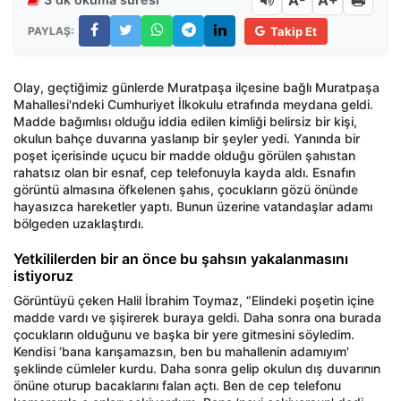
A-
A+
PAYLAŞ:
Takip Et
Olay, geçtiğimiz günlerde Muratpaşa ilçesine bağlı Muratpaşa
Mahallesi'ndeki Cumhuriyet İlkokulu etrafında meydana geldi.
Madde bağımlısı olduğu iddia edilen kimliği belirsiz bir kişi,
okulun bahçe duvarına yaslanıp bir şeyler yedi. Yanında bir
poşet içerisinde uçucu bir madde olduğu görülen şahıstan
rahatsız olan bir esnaf, cep telefonuyla kayda aldı. Esnafın
görüntü almasına öfkelenen şahıs, çocukların gözü önünde
hayasızca hareketler yaptı. Bunun üzerine vatandaşlar adamı
bölgeden uzaklaştırdı.
Yetkililerden bir an önce bu şahsın yakalanmasını
istiyoruz
Görüntüyü çeken Halil İbrahim Toymaz, “Elindeki poşetin içine
madde vardı ve şişirerek buraya geldi. Daha sonra ona burada
çocukların olduğunu ve başka bir yere gitmesini söyledim.
Kendisi ‘bana karışamazsın, ben bu mahallenin adamıyım'
şeklinde cümleler kurdu. Daha sonra gelip okulun dış duvarının
önüne oturup bacaklarını falan açtı. Ben de cep telefonu