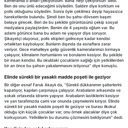
kameramla o anları çekiyordum. Bana ‘neyi çekiyorsun' dedi.
Ben de onu ünlü edeceğimi söyledim. Saldırır diye korktum ve
polis olduğumu söyledim. Sonra öyle çekilmez deyip hayasızca
hareketlerde bulundu. Şimdi ben bu şahsı dövsem başım
belaya girecek. Ben de bu şekilde görüntüsünü çekip sosyal
medyalara paylaştırdım. Benim de 4 yaşında oğlum var. Bu
adamı görünce bana bu adam ne yapıyor diye soruyor.
Şikayetçi oluyoruz, polis ekipleri gelinceye kadar kendisi
ortalıktan kayboluyor. Bunların dışında da esnaflara zarar
veriyor. Gece mahalleye gelip güvenlik kameralarımızı kırmaya
çalışıyor, klimaların hortumlarını ve borularını kesiyor. Bu şekilde
bir insan kendisi. Bu okuldaki çocukların sağlığı için yetkililerden
bir an önce bu şahsın yakalanmasını istiyoruz” diye konuştu.
Elinde sürekli bir yasaklı madde poşeti ile geziyor
Bir diğer esnaf Faruk Akaylı da, “Sürekli dükkanımın şalterlerini
kapatıyor, kapıları çarpmaya çalışıyor. Arabaların arkasında ve
sokak ortasında idrarını yapıyor. Arabaların lastiklerini kesiyor
ve yan tarafımızda cami var onunda çeşmelerini kırıyor. Elinde
sürekli bir yasaklı madde poşeti ile geziyor ve burası ilkokul
olduğu için küçük çocuklar var, onu örnek alacaklar diye çok
korkuyorum. Yetkililerin bu durumu çözmesini bekliyorum” dedi.