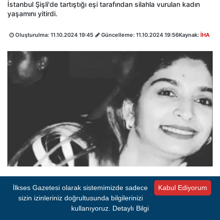
İstanbul Şişli'de tartıştığı eşi tarafından silahla vurulan kadın
yaşamını yitirdi.
Oluşturulma:
11.10.2024 19:45
Güncelleme:
11.10.2024 19:56
Kaynak:
İHA
İlkses Gazetesi olarak sistemimizde sadece
Kabul Ediyorum
A-
A+
1 dk okuma süresi
sizin izinleriniz doğrultusunda bilgilerinizi
kullanıyoruz.
Detaylı Bilgi
PAYLAŞ:
Takip Et