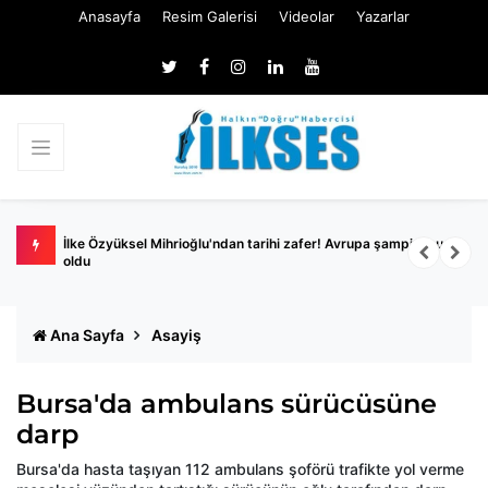
Anasayfa
Resim Galerisi
Videolar
Yazarlar
İlke Özyüksel Mihrioğlu'ndan tarihi zafer! Avrupa şampiyonu
İ
oldu
Ana Sayfa
Asayiş
Bursa'da ambulans sürücüsüne
darp
Bursa'da hasta taşıyan 112 ambulans şoförü trafikte yol verme