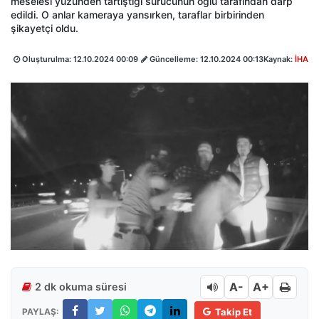
meselesi yüzünden tartıştığı sürücünün oğlu tarafından darp
edildi. O anlar kameraya yansırken, taraflar birbirinden
şikayetçi oldu.
Oluşturulma:
12.10.2024 00:09
Güncelleme:
12.10.2024 00:13
Kaynak:
İHA
A-
A+
2 dk okuma süresi
PAYLAŞ:
Takip Et