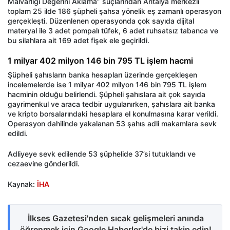
Malvarlığı Değerini Aklama” suçlarından Antalya merkezli
toplam 25 ilde 186 şüpheli şahsa yönelik eş zamanlı operasyon
gerçekleşti. Düzenlenen operasyonda çok sayıda dijital
materyal ile 3 adet pompalı tüfek, 6 adet ruhsatsız tabanca ve
bu silahlara ait 169 adet fişek ele geçirildi.
1 milyar 402 milyon 146 bin 795 TL işlem hacmi
Şüpheli şahısların banka hesapları üzerinde gerçekleşen
incelemelerde ise 1 milyar 402 milyon 146 bin 795 TL işlem
hacminin olduğu belirlendi. Şüpheli şahıslara ait çok sayıda
gayrimenkul ve araca tedbir uygulanırken, şahıslara ait banka
ve kripto borsalarındaki hesaplara el konulmasına karar verildi.
Operasyon dahilinde yakalanan 53 şahıs adli makamlara sevk
edildi.
Adliyeye sevk edilende 53 şüphelide 37’si tutuklandı ve
cezaevine gönderildi.
Kaynak:
İHA
İlkses Gazetesi'nden sıcak gelişmeleri anında
öğrenmek için Google Haberler'de bizi takip edin!