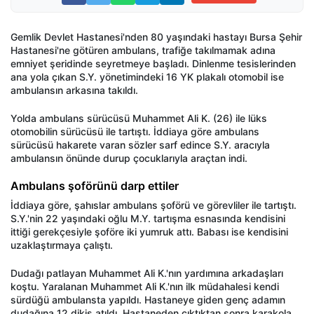
Gemlik Devlet Hastanesi'nden 80 yaşındaki hastayı Bursa Şehir
Hastanesi'ne götüren ambulans, trafiğe takılmamak adına
emniyet şeridinde seyretmeye başladı. Dinlenme tesislerinden
ana yola çıkan S.Y. yönetimindeki 16 YK plakalı otomobil ise
ambulansın arkasına takıldı.
Yolda ambulans sürücüsü Muhammet Ali K. (26) ile lüks
otomobilin sürücüsü ile tartıştı. İddiaya göre ambulans
sürücüsü hakarete varan sözler sarf edince S.Y. aracıyla
ambulansın önünde durup çocuklarıyla araçtan indi.
Ambulans şoförünü darp ettiler
İddiaya göre, şahıslar ambulans şoförü ve görevliler ile tartıştı.
S.Y.'nin 22 yaşındaki oğlu M.Y. tartışma esnasında kendisini
ittiği gerekçesiyle şoföre iki yumruk attı. Babası ise kendisini
uzaklaştırmaya çalıştı.
Dudağı patlayan Muhammet Ali K.'nın yardımına arkadaşları
koştu. Yaralanan Muhammet Ali K.'nın ilk müdahalesi kendi
sürdüğü ambulansta yapıldı. Hastaneye giden genç adamın
dudağına 12 dikiş atıldı. Hastaneden çıktıktan sonra karakola