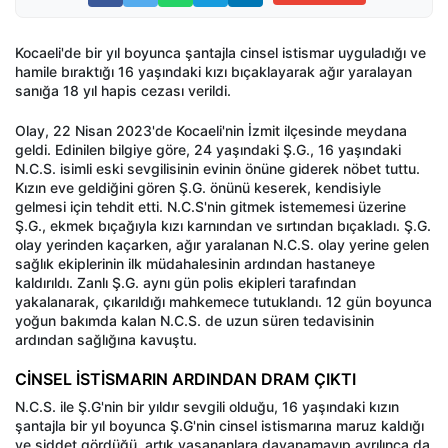
Kocaeli'de bir yıl boyunca şantajla cinsel istismar uyguladığı ve
hamile bıraktığı 16 yaşındaki kızı bıçaklayarak ağır yaralayan
sanığa 18 yıl hapis cezası verildi.
Olay, 22 Nisan 2023'de Kocaeli'nin İzmit ilçesinde meydana
geldi. Edinilen bilgiye göre, 24 yaşındaki Ş.G., 16 yaşındaki
N.C.S. isimli eski sevgilisinin evinin önüne giderek nöbet tuttu.
Kızın eve geldiğini gören Ş.G. önünü keserek, kendisiyle
gelmesi için tehdit etti. N.C.S'nin gitmek istememesi üzerine
Ş.G., ekmek bıçağıyla kızı karnından ve sırtından bıçakladı. Ş.G.
olay yerinden kaçarken, ağır yaralanan N.C.S. olay yerine gelen
sağlık ekiplerinin ilk müdahalesinin ardından hastaneye
kaldırıldı. Zanlı Ş.G. aynı gün polis ekipleri tarafından
yakalanarak, çıkarıldığı mahkemece tutuklandı. 12 gün boyunca
yoğun bakımda kalan N.C.S. de uzun süren tedavisinin
ardından sağlığına kavuştu.
CİNSEL İSTİSMARIN ARDINDAN DRAM ÇIKTI
N.C.S. ile Ş.G'nin bir yıldır sevgili olduğu, 16 yaşındaki kızın
şantajla bir yıl boyunca Ş.G'nin cinsel istismarına maruz kaldığı
ve şiddet gördüğü, artık yaşananlara dayanamayıp ayrılınca da