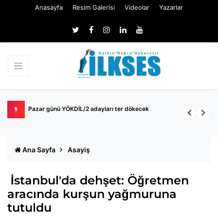
Anasayfa
Resim Galerisi
Videolar
Yazarlar
k
Pazar günü YÖKDİL/2 adayları ter dökecek
B
S
Ana Sayfa
Asayiş
İstanbul'da dehşet: Öğretmen
aracında kurşun yağmuruna
tutuldu