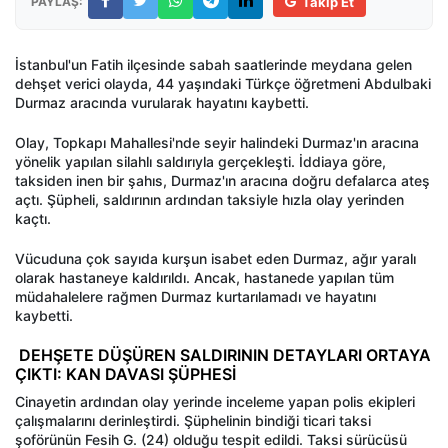
PAYLAŞ:
Takip Et
İstanbul'un Fatih ilçesinde sabah saatlerinde meydana gelen
dehşet verici olayda, 44 yaşındaki Türkçe öğretmeni Abdulbaki
Durmaz aracında vurularak hayatını kaybetti.
Olay, Topkapı Mahallesi'nde seyir halindeki Durmaz'ın aracına
yönelik yapılan silahlı saldırıyla gerçekleşti. İddiaya göre,
taksiden inen bir şahıs, Durmaz'ın aracına doğru defalarca ateş
açtı. Şüpheli, saldırının ardından taksiyle hızla olay yerinden
kaçtı.
Vücuduna çok sayıda kurşun isabet eden Durmaz, ağır yaralı
olarak hastaneye kaldırıldı. Ancak, hastanede yapılan tüm
müdahalelere rağmen Durmaz kurtarılamadı ve hayatını
kaybetti.
DEHŞETE DÜŞÜREN SALDIRININ DETAYLARI ORTAYA
ÇIKTI: KAN DAVASI ŞÜPHESİ
Cinayetin ardından olay yerinde inceleme yapan polis ekipleri
çalışmalarını derinleştirdi. Şüphelinin bindiği ticari taksi
şoförünün Fesih G. (24) olduğu tespit edildi. Taksi sürücüsü