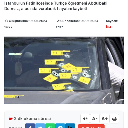
İstanbul'un Fatih ilçesinde Türkçe öğretmeni Abdulbaki
Durmaz, aracında vurularak hayatını kaybetti
Oluşturulma:
06.06.2024
Güncelleme:
06.06.2024
Kaynak:
14:22
17:17
İHA
A-
A+
2 dk okuma süresi