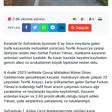
A-
A+
2 dk okuma süresi
PAYLAŞ:
Takip Et
Karabük'ün Safranbolu ilçesinde 6 ay önce meydana gelen
trafik kazasında motosiklet sürücüsü Tevfik Arayıcı'ya çarpıp
ölümüne neden olan Serhat Furkan Yılmaz, mahkeme kararının
ardından serbest bırakıldı. Bu karar, kazada hayatını kaybeden
gencin ailesi ve avukatlarının büyük tepkisine neden oldu.
9 Aralık 2023 tarihinde Çavuş Mahallesi Mimar Sinan
Caddesi’nde gerçekleşen kazada, motokurye olarak çalışan 25
yaşındaki Tevfik Arayıcı, karşı istikametten gelen Serhat Furkan
Yılmaz’ın kullandığı hafif ticari aracın çarpması sonucu ağır
yaralanmış ve hastanede hayatını kaybetmişti. Kazanın
ardından kaçan ve 2.60 promil alkollü olduğu tespit edilen
Yılmaz, polis ekiplerince yakalanmış ve tutuklanmıştı.
Safranbolu 1. Asliye Ceza Mahkemesi'nde görülen karar