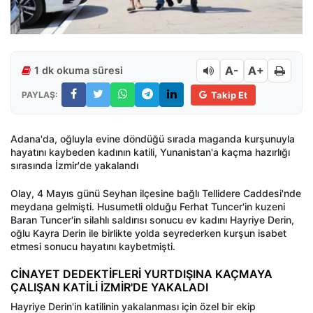
A-
A+
1 dk okuma süresi
PAYLAŞ:
Takip Et
Adana'da, oğluyla evine döndüğü sırada maganda kurşunuyla
hayatını kaybeden kadının katili, Yunanistan'a kaçma hazırlığı
sırasında İzmir'de yakalandı
Olay, 4 Mayıs günü Seyhan ilçesine bağlı Tellidere Caddesi'nde
meydana gelmişti. Husumetli olduğu Ferhat Tuncer'in kuzeni
Baran Tuncer'in silahlı saldırısı sonucu ev kadını Hayriye Derin,
oğlu Kayra Derin ile birlikte yolda seyrederken kurşun isabet
etmesi sonucu hayatını kaybetmişti.
CİNAYET DEDEKTİFLERİ YURTDIŞINA KAÇMAYA
ÇALIŞAN KATİLİ İZMİR'DE YAKALADI
Hayriye Derin'in katilinin yakalanması için özel bir ekip