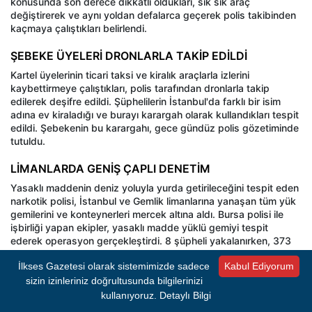
konusunda son derece dikkatli oldukları, sık sık araç
değiştirerek ve aynı yoldan defalarca geçerek polis takibinden
kaçmaya çalıştıkları belirlendi.
ŞEBEKE ÜYELERİ DRONLARLA TAKİP EDİLDİ
Kartel üyelerinin ticari taksi ve kiralık araçlarla izlerini
kaybettirmeye çalıştıkları, polis tarafından dronlarla takip
edilerek deşifre edildi. Şüphelilerin İstanbul'da farklı bir isim
adına ev kiraladığı ve burayı karargah olarak kullandıkları tespit
edildi. Şebekenin bu karargahı, gece gündüz polis gözetiminde
tutuldu.
LİMANLARDA GENİŞ ÇAPLI DENETİM
Yasaklı maddenin deniz yoluyla yurda getirileceğini tespit eden
narkotik polisi, İstanbul ve Gemlik limanlarına yanaşan tüm yük
gemilerini ve konteynerleri mercek altına aldı. Bursa polisi ile
işbirliği yapan ekipler, yasaklı madde yüklü gemiyi tespit
ederek operasyon gerçekleştirdi. 8 şüpheli yakalanırken, 373
kilogram kokain ele geçirildi.
İlkses Gazetesi olarak sistemimizde sadece
Kabul Ediyorum
sizin izinleriniz doğrultusunda bilgilerinizi
- REKLAM -
kullanıyoruz.
Detaylı Bilgi