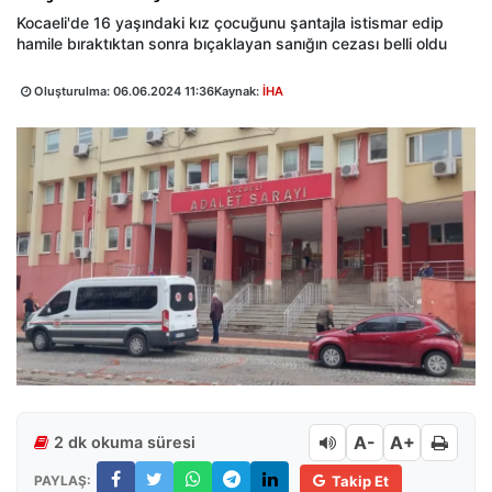
Kocaeli'de 16 yaşındaki kız çocuğunu şantajla istismar edip
hamile bıraktıktan sonra bıçaklayan sanığın cezası belli oldu
Oluşturulma:
06.06.2024 11:36
Kaynak:
İHA
A-
A+
2 dk okuma süresi
PAYLAŞ:
Takip Et