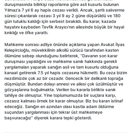
duruşmasında bilirkişi raporlarına göre asli kusurlu bulunan
Yılmaz’a 7 yıl 6 ay hapis cezası verildi. Ancak, şartlı salıverme
süresi çıkarılarak cezası 3 yıl 9 ay 2 güne düşürüldü ve 180
gün tutuklu kaldığı için serbest bırakıldı. Bu karar, kazada
hayatını kaybeden Tevfik Arayıcı’nın ailesinde büyük bir hayal
kırıklığı ve öfke yarattı.
Mahkeme sonrası adliye önünde açıklama yapan Avukat İlyas
Kelepircioğlu, müvekkilinin alkollü sürücü tarafından kasten
ölümüne sebep olunduğunu belirterek, “Davanın son karar
duruşması yapıldığını ve mahkeme sanık hakkında gerekli
yargılamaları yaparak sanığın asli ve tam kusurlu olduğuna
kanaat getirerek 7.5 yıl hapis cezasına hükmetti. Bu ceza bizim
nezdimizde çok az bir cezadır. Gencecik bir delikanlı toprağa
düşmüştür. Bundan dolayı annesi ve ailesi çok üzülmüştür ve
gözyaşlarına boğulmakta. Verilen bu kararla birlikte sanık
tahliye de olmuştur. Yine toplumumuzda bir suçlara karşı,
cezasız kalması örnek bir karar olmuştur. Biz bu kararı istinaf
edeceğiz. Sanığın en azından olası kastla adam öldürme
suçundan yargılanması için tekrar üst mahkemeye
başvuracağız” diyerek karara tepki gösterdi.