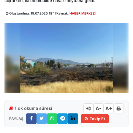
sıçrarken, iki otomobilde hasar meydana geldi.
Oluşturulma:
19.07.2025 18:17
Kaynak:
HABER MERKEZİ
A-
A+
1 dk okuma süresi
PAYLAŞ:
Takip Et