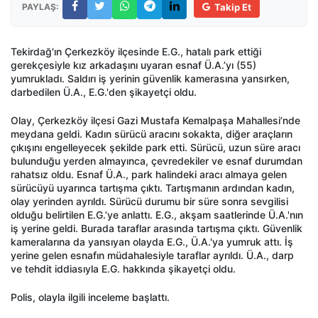
PAYLAŞ:
Takip Et
Tekirdağ'ın Çerkezköy ilçesinde E.G., hatalı park ettiği
gerekçesiyle kız arkadaşını uyaran esnaf Ü.A.’yı (55)
yumrukladı. Saldırı iş yerinin güvenlik kamerasına yansırken,
darbedilen Ü.A., E.G.'den şikayetçi oldu.
Olay, Çerkezköy ilçesi Gazi Mustafa Kemalpaşa Mahallesi’nde
meydana geldi. Kadın sürücü aracını sokakta, diğer araçların
çıkışını engelleyecek şekilde park etti. Sürücü, uzun süre aracı
bulunduğu yerden almayınca, çevredekiler ve esnaf durumdan
rahatsız oldu. Esnaf Ü.A., park halindeki aracı almaya gelen
sürücüyü uyarınca tartışma çıktı. Tartışmanın ardından kadın,
olay yerinden ayrıldı. Sürücü durumu bir süre sonra sevgilisi
olduğu belirtilen E.G.’ye anlattı. E.G., akşam saatlerinde Ü.A.'nın
iş yerine geldi. Burada taraflar arasında tartışma çıktı. Güvenlik
kameralarına da yansıyan olayda E.G., Ü.A.'ya yumruk attı. İş
yerine gelen esnafın müdahalesiyle taraflar ayrıldı. Ü.A., darp
ve tehdit iddiasıyla E.G. hakkında şikayetçi oldu.
Polis, olayla ilgili inceleme başlattı.