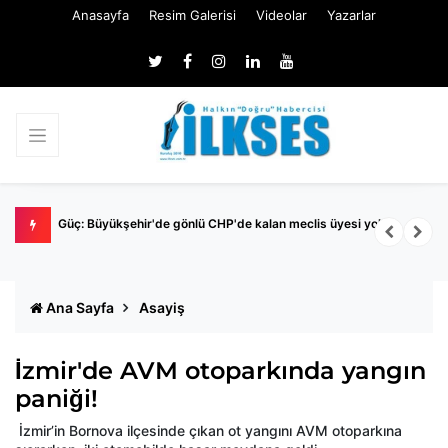
Anasayfa
Resim Galerisi
Videolar
Yazarlar
Nİ
Güç: Büyükşehir'de gönlü CHP'de kalan meclis üyesi yok
M
İ
Ana Sayfa
Asayiş
İzmir'de AVM otoparkında yangın
paniği!
İzmir’in Bornova ilçesinde çıkan ot yangını AVM otoparkına