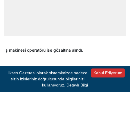
İş makinesi operatörü ise gözaltına alındı.
İlkses Gazetesi olarak sistemimizde sadece
Kabul Ediyorum
#SU
sizin izinleriniz doğrultusunda bilgilerinizi
kullanıyoruz.
Detaylı Bilgi
Kaynak:
AA
İlkses Gazetesi'nden sıcak gelişmeleri anında
öğrenmek için Google Haberler'de bizi takip edin!