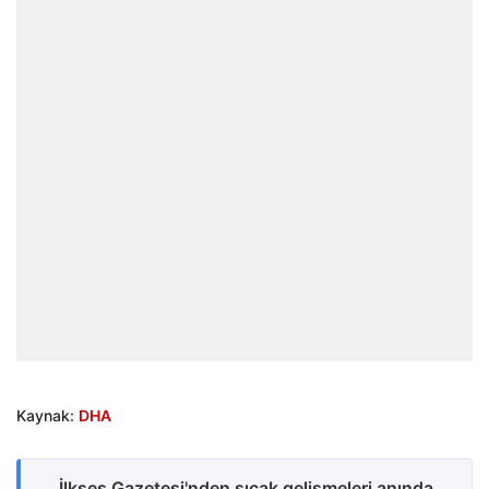
Kaynak:
DHA
İlkses Gazetesi'nden sıcak gelişmeleri anında