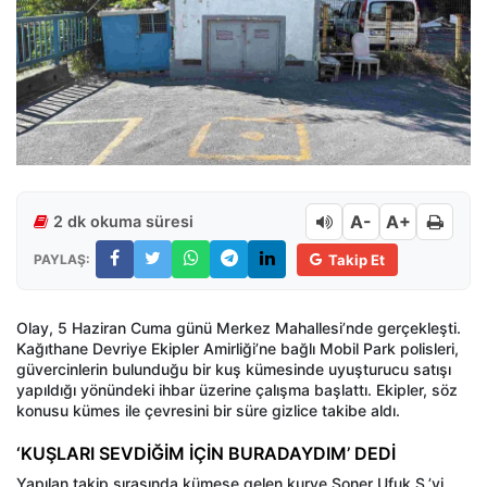
A-
A+
2 dk okuma süresi
PAYLAŞ:
Takip Et
Olay, 5 Haziran Cuma günü Merkez Mahallesi’nde gerçekleşti.
Kağıthane Devriye Ekipler Amirliği’ne bağlı Mobil Park polisleri,
güvercinlerin bulunduğu bir kuş kümesinde uyuşturucu satışı
yapıldığı yönündeki ihbar üzerine çalışma başlattı. Ekipler, söz
konusu kümes ile çevresini bir süre gizlice takibe aldı.
‘KUŞLARI SEVDİĞİM İÇİN BURADAYDIM’ DEDİ
Yapılan takip sırasında kümese gelen kurye Soner Ufuk S.’yi