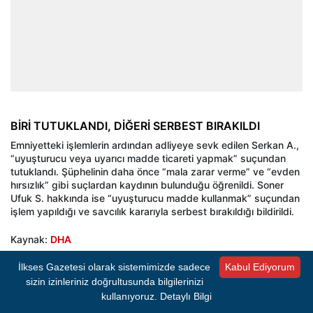
BİRİ TUTUKLANDI, DİĞERİ SERBEST BIRAKILDI
Emniyetteki işlemlerin ardından adliyeye sevk edilen Serkan A.,
“uyuşturucu veya uyarıcı madde ticareti yapmak” suçundan
tutuklandı. Şüphelinin daha önce “mala zarar verme” ve “evden
hırsızlık” gibi suçlardan kaydının bulunduğu öğrenildi. Soner
Ufuk S. hakkında ise “uyuşturucu madde kullanmak” suçundan
işlem yapıldığı ve savcılık kararıyla serbest bırakıldığı bildirildi.
Kaynak:
DHA
İlkses Gazetesi olarak sistemimizde sadece
Kabul Ediyorum
sizin izinleriniz doğrultusunda bilgilerinizi
İlkses Gazetesi'nden sıcak gelişmeleri anında
kullanıyoruz.
Detaylı Bilgi
öğrenmek için Google Haberler'de bizi takip edin!