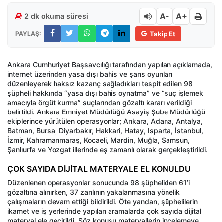
A-
A+
2 dk okuma süresi
PAYLAŞ:
Takip Et
Ankara Cumhuriyet Başsavcılığı tarafından yapılan açıklamada,
internet üzerinden yasa dışı bahis ve şans oyunları
düzenleyerek haksız kazanç sağladıkları tespit edilen 98
şüpheli hakkında “yasa dışı bahis oynatma” ve “suç işlemek
amacıyla örgüt kurma” suçlarından gözaltı kararı verildiği
belirtildi. Ankara Emniyet Müdürlüğü Asayiş Şube Müdürlüğü
ekiplerince yürütülen operasyonlar; Ankara, Adana, Antalya,
Batman, Bursa, Diyarbakır, Hakkari, Hatay, Isparta, İstanbul,
İzmir, Kahramanmaraş, Kocaeli, Mardin, Muğla, Samsun,
Şanlıurfa ve Yozgat illerinde eş zamanlı olarak gerçekleştirildi.
ÇOK SAYIDA DİJİTAL MATERYALE EL KONULDU
Düzenlenen operasyonlar sonucunda 98 şüpheliden 61’i
gözaltına alınırken, 37 zanlının yakalanmasına yönelik
çalışmaların devam ettiği bildirildi. Öte yandan, şüphelilerin
ikamet ve iş yerlerinde yapılan aramalarda çok sayıda dijital
materyal ele geçirildi. Söz konusu materyallerin incelemeye