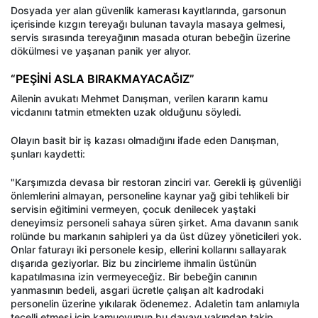
Dosyada yer alan güvenlik kamerası kayıtlarında, garsonun
içerisinde kızgın tereyağı bulunan tavayla masaya gelmesi,
servis sırasında tereyağının masada oturan bebeğin üzerine
dökülmesi ve yaşanan panik yer alıyor.
“PEŞİNİ ASLA BIRAKMAYACAĞIZ”
Ailenin avukatı Mehmet Danışman, verilen kararın kamu
vicdanını tatmin etmekten uzak olduğunu söyledi.
Olayın basit bir iş kazası olmadığını ifade eden Danışman,
şunları kaydetti:
"Karşımızda devasa bir restoran zinciri var. Gerekli iş güvenliği
önlemlerini almayan, personeline kaynar yağ gibi tehlikeli bir
servisin eğitimini vermeyen, çocuk denilecek yaştaki
deneyimsiz personeli sahaya süren şirket. Ama davanın sanık
rolünde bu markanın sahipleri ya da üst düzey yöneticileri yok.
Onlar faturayı iki personele kesip, ellerini kollarını sallayarak
dışarıda geziyorlar. Biz bu zincirleme ihmalin üstünün
kapatılmasına izin vermeyeceğiz. Bir bebeğin canının
yanmasının bedeli, asgari ücretle çalışan alt kadrodaki
personelin üzerine yıkılarak ödenemez. Adaletin tam anlamıyla
tecelli etmesi için kamuoyunun bu davayı yakından takip