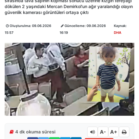
sırasında tava sapının kopması sonucu üzerine kızgın tereyağı
dökülen 2 yaşındaki Mercan Demirkol'un ağır yaralandığı olayın
güvenlik kamerası görüntüleri ortaya çıktı
Oluşturulma:
09.06.2026
Güncelleme:
09.06.2026
Kaynak:
15:57
16:19
DHA
A-
A+
4 dk okuma süresi