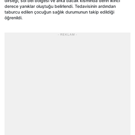
dirseği, sol bel bölgesi ve arka bacak kısmında derin ikinci
derece yanıklar oluştuğu belirlendi. Tedavisinin ardından
taburcu edilen çocuğun sağlık durumunun takip edildiği
öğrenildi.
- REKLAM -