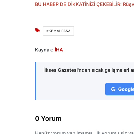
BU HABER DE DİKKATİNİZİ ÇEKEBİLİR: Rüşve
#KEMALPAŞA
Kaynak:
İHA
İlkses Gazetesi'nden sıcak gelişmeleri 
Google
0 Yorum
Henüz yorum yapılmamış. İlk yorumu siz ya