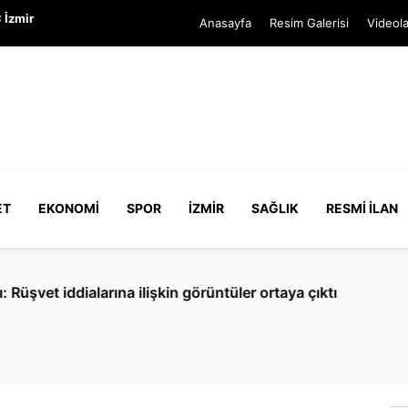
 İzmir
Anasayfa
Resim Galerisi
Videola
ET
EKONOMI
SPOR
İZMIR
SAĞLIK
RESMI İLAN
çeken MASAK raporu: Hangi ünlü ne kadar bağış yaptı?