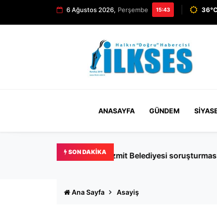
6 Ağustos 2026,
Perşembe
36°C
15:43
ANASAYFA
GÜNDEM
SIYAS
SON DAKIKA
AHBAP dosyasında dikkat 
Ana Sayfa
Asayiş