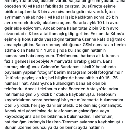
Almanya’da dövüş okulum vardır. Başka bir gelirim yoktur. Daha
önceden 10 yıl kadar fabrikada çalıştım. Bu süreçte eşimle
birlikte toplamda 3 bin avro civarında gelirimiz vardı. İşten
ayrılmamın akabinde 1 yıl kadar işsiz kaldıktan sonra 25 bin
avro vererek dövüş okulumu açtım. Burada aylık 10 bin avro
gelir elde ediyorum. Ancak bana kalan tutar 2 bin 3 bin avro
civarındadır. Kıbrıs’a tatil amaçlı gidip gelirim. En son da Kıbrıs’a
eşimle iş konusunda yaşadığım tartışma üzerine kafa dağıtmak
amacıyla gittim. Bana sormuş olduğunuz GSM numaraları benim
adıma olan hatlardır. Yurt dışında kullandığım hattımın
numarasını hatırlamıyorum. Telefonumu, hattıma ait faturanın
fazla gelmesi sebebiyle Almanya’da bırakıp geldim. Bana
sormuş olduğunuz Colman’ın Bandanası isimli X hesabında
paylaşım yapılan fotoğraf benim Instagram profil fotoğrafımdır.
Üstünde paylaşılan kişisel bilgiler de bana aittir. +49 15…75
numaralı hat, Almanya’da kullandığım bana ait olan bir
telefondu. Ancak telefonum daha önceden Antalya’da, adını
hatırlamadığım 5 yıldızlı bir otelde kaybolmuştu. Telefonum
kaybolduktan sonra herhangi bir yere müracaatta bulunmadım.
Otel 5 yıldızlı, her şey dahil bir oteldi. Otelden hiç çıkmamıştık.
Ancak otel yönetimine de telefonumun çalındığına veya
kaybolduğuna dair bir bildirimde bulunmadım. Telefonum,
hatırladığım kadarıyla Haziran-Temmuz aylarında kaybolmuştu.
Bunun üzerine onuncu ya da on birinci ayda hattımın