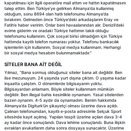
kapatılması için ilgili operatöre mail attım ve hattın kapatılmasını
talep ettim. Ben Türkiye’ye gelirken Almanya’da kullanmış
olduğum, sonu 8694 olan hatlı telefonumu Almanya’da
bırakırım. Gelmeden önce Türkiye’deki arkadaşlarım Eray ve
Fatih’e haber veririm. Onlar beni havaalanından alır. Denizli’deki
evime giderim ve oradaki Türkiye hattımın takılı olduğu
telefonumu kullanırım. Çok sosyal birisi olmadığım için Türkiye
hattımda kayıtlı telefon numarası yoktur. Telefonu bankacılık
işlemlerim için kullanırım. Sosyal medya kullanmam. Herhangi
bir sosyal medya hesabım bulunmamaktadır."
SİTELER BANA AİT DEĞİL
Yılmaz, “Bana sormuş olduğunuz siteler bana ait değildir. Ben
lise mezunuyum. 24 yaşında yurt dışına çıktım. O yaşıma kadar
inşaatta çalıştım. O dönemlerde bilgisayarım yoktu.
Bilgisayardan anlamam. Böyle siteler kullanmam mümkün
değildir. Ben illegal bahis kesinlikle oynamam. Yasal sitelerden
bazen oynarım. 4-5 aydır da oynamadım. Benim hakkımda
Almanya’da Digiturk’ün şikayetçi olması üzerine dava açıldı.
Çalınan telefonumdan, kayıtlı e-posta adresimle Selçuk Sport
sitesinde kayıt açılmış. Yapılan tespit üzerine açılan dava 3-4
ay kadar önce sonuçlandı. Dava lehime sonuçlandı. Buna ilişkin
evrakları avukatlarım daha sonra dosyaya sunacaktır. Üzerime