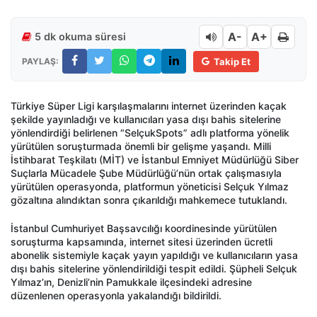
A-
A+
5 dk okuma süresi
PAYLAŞ:
Takip Et
Türkiye Süper Ligi karşılaşmalarını internet üzerinden kaçak
şekilde yayınladığı ve kullanıcıları yasa dışı bahis sitelerine
yönlendirdiği belirlenen “SelçukSpots” adlı platforma yönelik
yürütülen soruşturmada önemli bir gelişme yaşandı. Milli
İstihbarat Teşkilatı (MİT) ve İstanbul Emniyet Müdürlüğü Siber
Suçlarla Mücadele Şube Müdürlüğü’nün ortak çalışmasıyla
yürütülen operasyonda, platformun yöneticisi Selçuk Yılmaz
gözaltına alındıktan sonra çıkarıldığı mahkemece tutuklandı.
İstanbul Cumhuriyet Başsavcılığı koordinesinde yürütülen
soruşturma kapsamında, internet sitesi üzerinden ücretli
abonelik sistemiyle kaçak yayın yapıldığı ve kullanıcıların yasa
dışı bahis sitelerine yönlendirildiği tespit edildi. Şüpheli Selçuk
Yılmaz’ın, Denizli’nin Pamukkale ilçesindeki adresine
düzenlenen operasyonla yakalandığı bildirildi.