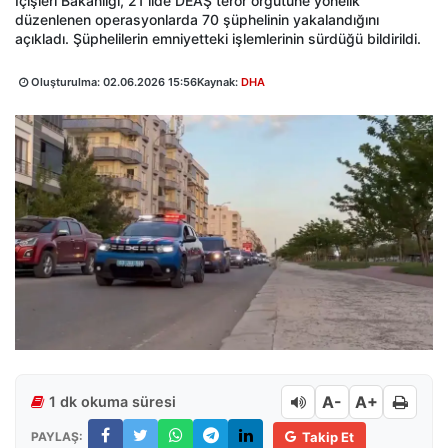
İçişleri Bakanlığı, 21 ilde DEAŞ terör örgütüne yönelik
düzenlenen operasyonlarda 70 şüphelinin yakalandığını
açıkladı. Şüphelilerin emniyetteki işlemlerinin sürdüğü bildirildi.
Oluşturulma:
02.06.2026 15:56
Kaynak:
DHA
A-
A+
1 dk okuma süresi
PAYLAŞ:
Takip Et