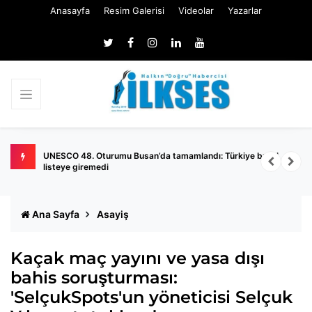
Anasayfa
Resim Galerisi
Videolar
Yazarlar
UNESCO 48. Oturumu Busan’da tamamlandı: Türkiye bu yıl
A
listeye giremedi
Ana Sayfa
Asayiş
Kaçak maç yayını ve yasa dışı
bahis soruşturması:
'SelçukSpots'un yöneticisi Selçuk