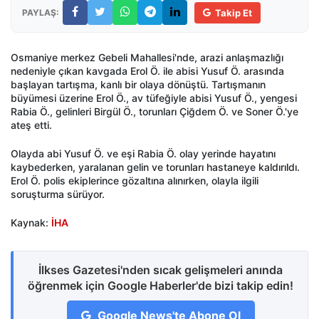
PAYLAŞ:
Takip Et
Osmaniye merkez Gebeli Mahallesi'nde, arazi anlaşmazlığı
nedeniyle çıkan kavgada Erol Ö. ile abisi Yusuf Ö. arasında
başlayan tartışma, kanlı bir olaya dönüştü. Tartışmanın
büyümesi üzerine Erol Ö., av tüfeğiyle abisi Yusuf Ö., yengesi
Rabia Ö., gelinleri Birgül Ö., torunları Çiğdem Ö. ve Soner Ö.'ye
ateş etti.
Olayda abi Yusuf Ö. ve eşi Rabia Ö. olay yerinde hayatını
kaybederken, yaralanan gelin ve torunları hastaneye kaldırıldı.
Erol Ö. polis ekiplerince gözaltına alınırken, olayla ilgili
soruşturma sürüyor.
Kaynak:
İHA
İlkses Gazetesi'nden sıcak gelişmeleri anında
öğrenmek için Google Haberler'de bizi takip edin!
Google News'te Abone Ol