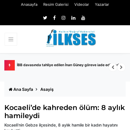
Anasayfa
Resim Galerisi
Videolar
Yazarlar
İBB davasında tahliye edilen İnan Güney göreve iade edilmedi
K
Ana Sayfa
Asayiş
Kocaeli’de kahreden ölüm: 8 aylık
hamileydi
Kocaeli'nin Gebze ilçesinde, 8 aylık hamile bir kadın hayatını