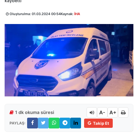
kaybetti
Oluşturulma:
01.03.2024 00:54
Kaynak:
İHA
A-
A+
1 dk okuma süresi
PAYLAŞ:
Takip Et