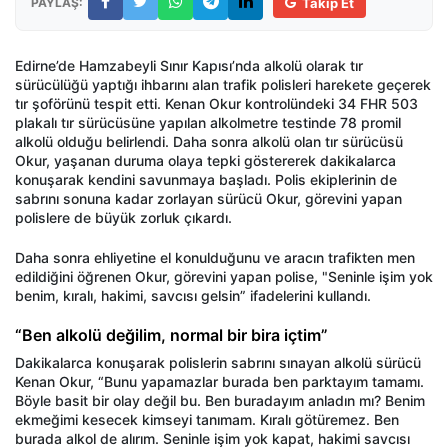
PAYLAŞ:
Takip Et
Edirne’de Hamzabeyli Sınır Kapısı’nda alkolü olarak tır
sürücülüğü yaptığı ihbarını alan trafik polisleri harekete geçerek
tır şoförünü tespit etti. Kenan Okur kontrolündeki 34 FHR 503
plakalı tır sürücüsüne yapılan alkolmetre testinde 78 promil
alkolü olduğu belirlendi. Daha sonra alkolü olan tır sürücüsü
Okur, yaşanan duruma olaya tepki göstererek dakikalarca
konuşarak kendini savunmaya başladı. Polis ekiplerinin de
sabrını sonuna kadar zorlayan sürücü Okur, görevini yapan
polislere de büyük zorluk çıkardı.
Daha sonra ehliyetine el konulduğunu ve aracın trafikten men
edildiğini öğrenen Okur, görevini yapan polise, "Seninle işim yok
benim, kıralı, hakimi, savcısı gelsin” ifadelerini kullandı.
“Ben alkolü değilim, normal bir bira içtim”
Dakikalarca konuşarak polislerin sabrını sınayan alkolü sürücü
Kenan Okur, “Bunu yapamazlar burada ben parktayım tamamı.
Böyle basit bir olay değil bu. Ben buradayım anladın mı? Benim
ekmeğimi kesecek kimseyi tanımam. Kıralı götüremez. Ben
burada alkol de alırım. Seninle işim yok kapat, hakimi savcısı