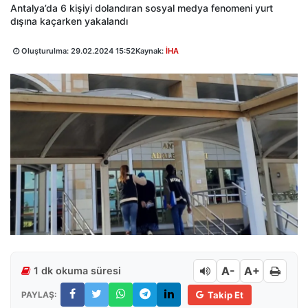
Antalya’da 6 kişiyi dolandıran sosyal medya fenomeni yurt
dışına kaçarken yakalandı
Oluşturulma:
29.02.2024 15:52
Kaynak:
İHA
A-
A+
1 dk okuma süresi
PAYLAŞ:
Takip Et