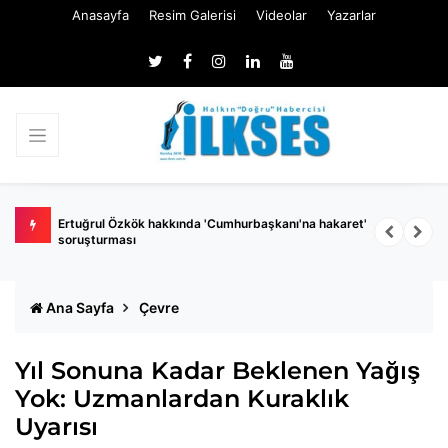
Anasayfa
Resim Galerisi
Videolar
Yazarlar
 belli
Ertuğrul Özkök hakkında 'Cumhurbaşkanı'na hakaret'
Ç
soruşturması
k
Ana Sayfa
Çevre
Yıl Sonuna Kadar Beklenen Yağış
Yok: Uzmanlardan Kuraklık
Uyarısı