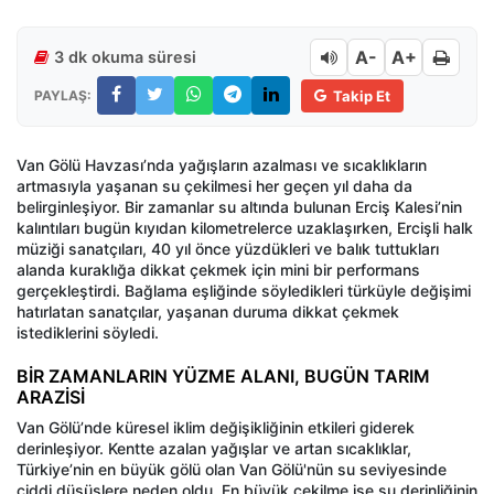
A-
A+
3 dk okuma süresi
PAYLAŞ:
Takip Et
Van Gölü Havzası’nda yağışların azalması ve sıcaklıkların
artmasıyla yaşanan su çekilmesi her geçen yıl daha da
belirginleşiyor. Bir zamanlar su altında bulunan Erciş Kalesi’nin
kalıntıları bugün kıyıdan kilometrelerce uzaklaşırken, Ercişli halk
müziği sanatçıları, 40 yıl önce yüzdükleri ve balık tuttukları
alanda kuraklığa dikkat çekmek için mini bir performans
gerçekleştirdi. Bağlama eşliğinde söyledikleri türküyle değişimi
hatırlatan sanatçılar, yaşanan duruma dikkat çekmek
istediklerini söyledi.
BİR ZAMANLARIN YÜZME ALANI, BUGÜN TARIM
ARAZİSİ
Van Gölü’nde küresel iklim değişikliğinin etkileri giderek
derinleşiyor. Kentte azalan yağışlar ve artan sıcaklıklar,
Türkiye’nin en büyük gölü olan Van Gölü'nün su seviyesinde
ciddi düşüşlere neden oldu. En büyük çekilme ise su derinliğinin