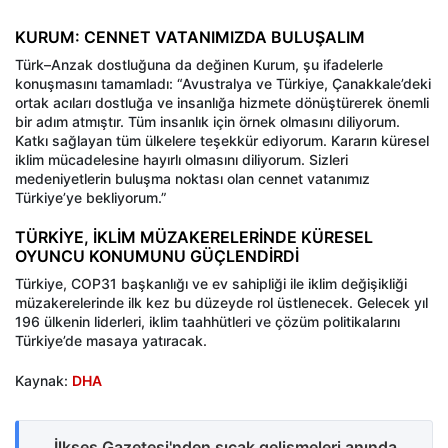
KURUM: CENNET VATANIMIZDA BULUŞALIM
Türk–Anzak dostluğuna da değinen Kurum, şu ifadelerle
konuşmasını tamamladı: “Avustralya ve Türkiye, Çanakkale’deki
ortak acıları dostluğa ve insanlığa hizmete dönüştürerek önemli
bir adım atmıştır. Tüm insanlık için örnek olmasını diliyorum.
Katkı sağlayan tüm ülkelere teşekkür ediyorum. Kararın küresel
iklim mücadelesine hayırlı olmasını diliyorum. Sizleri
medeniyetlerin buluşma noktası olan cennet vatanımız
Türkiye’ye bekliyorum.”
TÜRKİYE, İKLİM MÜZAKERELERİNDE KÜRESEL
OYUNCU KONUMUNU GÜÇLENDİRDİ
Türkiye, COP31 başkanlığı ve ev sahipliği ile iklim değişikliği
müzakerelerinde ilk kez bu düzeyde rol üstlenecek. Gelecek yıl
196 ülkenin liderleri, iklim taahhütleri ve çözüm politikalarını
Türkiye’de masaya yatıracak.
Kaynak:
DHA
İlkses Gazetesi'nden sıcak gelişmeleri anında