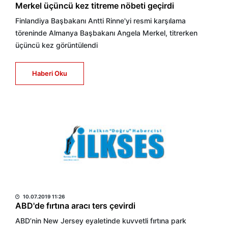
Merkel üçüncü kez titreme nöbeti geçirdi
Finlandiya Başbakanı Antti Rinne'yi resmi karşılama
töreninde Almanya Başbakanı Angela Merkel, titrerken
üçüncü kez görüntülendi
Haberi Oku
HABER MERKEZİ
10.07.2019 11:26
ABD'de fırtına aracı ters çevirdi
ABD’nin New Jersey eyaletinde kuvvetli fırtına park