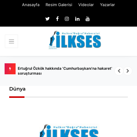
Anasayfa
Resim Galerisi
Videolar
Yazarlar
 belli
Ertuğrul Özkök hakkında 'Cumhurbaşkanı'na hakaret'
Ç
soruşturması
k
Dünya