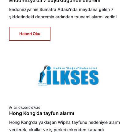
Endonezya'da 7 büyüklüğünde deprem
Endonezya’nın Sumatra Adası'nda meydana gelen 7
şiddetindeki depremin ardından tsunami alarmı verildi.
Haberi Oku
HABER MERKEZİ
31.07.2019 07:30
Hong Kong'da tayfun alarmı
Hong Kong'da yaklaşan Wipha tayfunu nedeniyle alarm
verilerek, okullar ve iş yerleri erkenden kapandı