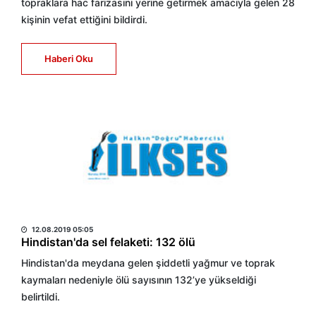
topraklara hac farizasını yerine getirmek amacıyla gelen 28
kişinin vefat ettiğini bildirdi.
Haberi Oku
HABER MERKEZİ
12.08.2019 05:05
Hindistan'da sel felaketi: 132 ölü
Hindistan'da meydana gelen şiddetli yağmur ve toprak
kaymaları nedeniyle ölü sayısının 132’ye yükseldiği
belirtildi.