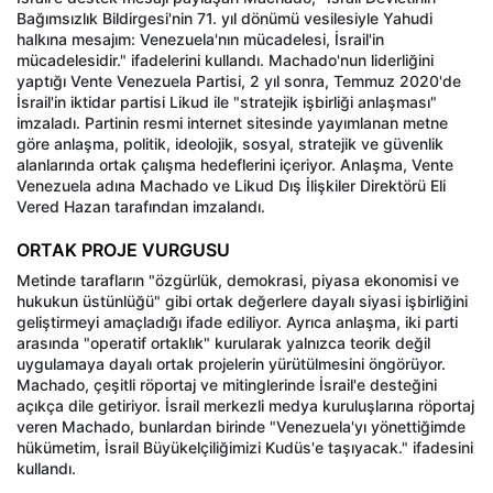
Bağımsızlık Bildirgesi'nin 71. yıl dönümü vesilesiyle Yahudi
halkına mesajım: Venezuela'nın mücadelesi, İsrail'in
mücadelesidir." ifadelerini kullandı. Machado'nun liderliğini
yaptığı Vente Venezuela Partisi, 2 yıl sonra, Temmuz 2020'de
İsrail'in iktidar partisi Likud ile "stratejik işbirliği anlaşması"
imzaladı. Partinin resmi internet sitesinde yayımlanan metne
göre anlaşma, politik, ideolojik, sosyal, stratejik ve güvenlik
alanlarında ortak çalışma hedeflerini içeriyor. Anlaşma, Vente
Venezuela adına Machado ve Likud Dış İlişkiler Direktörü Eli
Vered Hazan tarafından imzalandı.
ORTAK PROJE VURGUSU
Metinde tarafların "özgürlük, demokrasi, piyasa ekonomisi ve
hukukun üstünlüğü" gibi ortak değerlere dayalı siyasi işbirliğini
geliştirmeyi amaçladığı ifade ediliyor. Ayrıca anlaşma, iki parti
arasında "operatif ortaklık" kurularak yalnızca teorik değil
uygulamaya dayalı ortak projelerin yürütülmesini öngörüyor.
Machado, çeşitli röportaj ve mitinglerinde İsrail'e desteğini
açıkça dile getiriyor. İsrail merkezli medya kuruluşlarına röportaj
veren Machado, bunlardan birinde "Venezuela'yı yönettiğimde
hükümetim, İsrail Büyükelçiliğimizi Kudüs'e taşıyacak." ifadesini
kullandı.