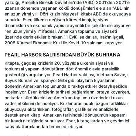
yazdığı, Amerika Birleşik Devletleri'nde (ABD) 2001'den 2021'e
uzanan dönemde yaşanan köklü dönüşümleri ele alan "ABD'nin
en uzun yirmi yılı: Dört krizin hikayesi" kitabı ABD'de okuyucuya
sunuldu. Eser, ülkenin değişen küresel imajı, iç siyasi
dinamikleri ve ekonomik yapısını ayrıntılı bir şekilde ele alıyor ve
"en uzun yirmi yılı" ifadesi, Amerikan toplumu ve siyaseti
üzerinde derin etkiler bırakan 11 Eylül saldırıları, Irak'ın işgali,
2008 Küresel Ekonomik Krizi ile Kovid-19 salgınını kapsıyor.
PEARL HARBOR SALRISI’NDAN BÜYÜK BUHRAN’A
Kitapta, çağdaş krizlerin 20. yüzyılda ülkenin siyasi ve
toplumsal yapısını dönüştüren dört önemli olayla paralellik
gösterdiği vurgulanıyor. Pearl Harbor saldırısı, Vietnam Savaşı,
Büyük Buhran ve İspanyol Gribi gibi olaylarla kıyaslanan
dönemin Amerikan toplumunda bıraktığı etkiler detaylı şekilde
inceleniyor. Eser, krizlerin tarihsel bağlamlarını ortaya koyarken,
ne kadar sürdüklerini ve Amerikan toplumu üzerindeki uzun
vadeli etkilerini de inceliyor. Krizler arasındaki özgün farklılıklar
okuyucuya aktarılırken, fotoğraflar, grafikler ve analizlerle
desteklenen kitap, Amerikan tarihindeki dönüşümün kapsamlı
bir kaydı niteliğinde sunuluyor. Eser, kitapçılardan ve çevrim içi
satış platformlarından temin edilebiliyor.