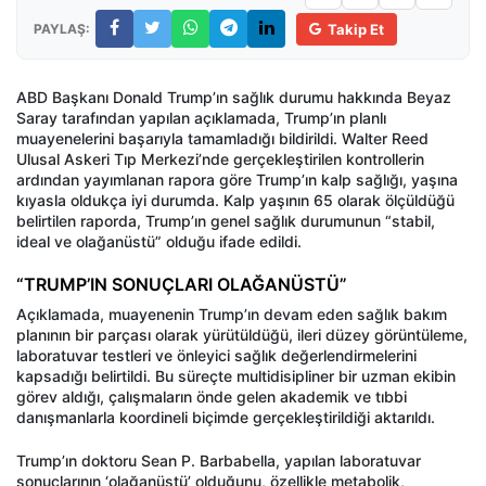
PAYLAŞ:
Takip Et
ABD Başkanı Donald Trump’ın sağlık durumu hakkında Beyaz
Saray tarafından yapılan açıklamada, Trump’ın planlı
muayenelerini başarıyla tamamladığı bildirildi. Walter Reed
Ulusal Askeri Tıp Merkezi’nde gerçekleştirilen kontrollerin
ardından yayımlanan rapora göre Trump’ın kalp sağlığı, yaşına
kıyasla oldukça iyi durumda. Kalp yaşının 65 olarak ölçüldüğü
belirtilen raporda, Trump’ın genel sağlık durumunun “stabil,
ideal ve olağanüstü” olduğu ifade edildi.
“TRUMP’IN SONUÇLARI OLAĞANÜSTÜ”
Açıklamada, muayenenin Trump’ın devam eden sağlık bakım
planının bir parçası olarak yürütüldüğü, ileri düzey görüntüleme,
laboratuvar testleri ve önleyici sağlık değerlendirmelerini
kapsadığı belirtildi. Bu süreçte multidisipliner bir uzman ekibin
görev aldığı, çalışmaların önde gelen akademik ve tıbbi
danışmanlarla koordineli biçimde gerçekleştirildiği aktarıldı.
Trump’ın doktoru Sean P. Barbabella, yapılan laboratuvar
sonuçlarının ‘olağanüstü’ olduğunu, özellikle metabolik,