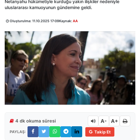
Netanyahu hükümetiyle kurduğu yakın ilişkiler nedeniyle
uluslararası kamuoyunun gündemine geldi.
Oluşturulma:
11.10.2025 17:09
Kaynak:
AA
A-
A+
4 dk okuma süresi
PAYLAŞ:
Takip Et