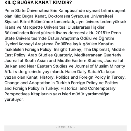
KILIÇ BUĞRA KANAT KİMDİR?
Penn State Üniversitesi Erie Kampüsü'nde siyaset bilimi doçenti
olan Kılıç Buğra Kanat, Doktorasını Syracuse Üniversitesi
Siyaset Bilimi Bölümü'nde tamamladı, aynı üniversiteden yüksek
lisans ve Marquette Üniversitesi Uluslararası İlişkiler
Bölümü'nden ikinci yüksek lisans derecesi aldı. 2015'te Penn
State Üniversitesi'nde Üstün Araştırma Ödülü ve Öğretim
Üyeleri Konseyi Araştırma Ödülü'ne layık görülen Kanat'ın
makaleleri Foreign Policy, Insight Turkey, The Diplomat, Middle
East Policy, Arab Studies Quarterly, Mediterranean Quarterly,
Journal of South Asian and Middle Eastern Studies, Journal of
Balkan and Near Eastern Studies ve Journal of Muslim Minority
Affairs dergilerinde yayımlandı. Halen Daily Sabah'ta köşe
yazarı olan Kanat, History, Politics and Foreign Policy in Turkey,
Change and Adaptation in Turkish Foreign Policy ve Politics
and Foreign Policy in Turkey: Historical and Contemporary
Perspectives kitaplarının yazı işleri müdür yardımcılığını
yürütüyor.
- REKLAM -