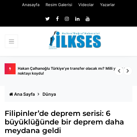
Anasayfa
Resim Galerisi
Videolar
Yazarlar
2
Hakan Çalhanoğlu Türkiye’ye transfer olacak mı? Milli yıldız son
B
noktayı koydu!
y
Ana Sayfa
Dünya
Filipinler’de deprem serisi: 6
büyüklüğünde bir deprem daha
meydana geldi