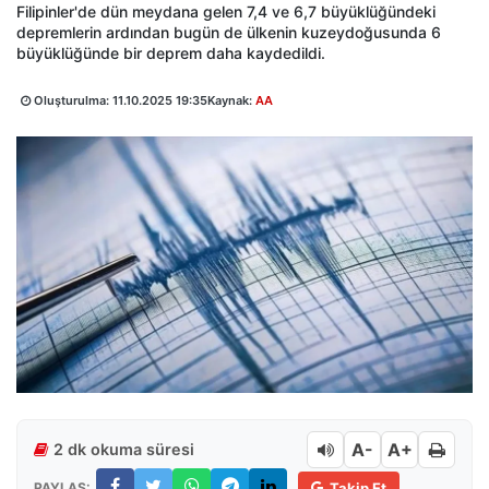
Filipinler'de dün meydana gelen 7,4 ve 6,7 büyüklüğündeki
depremlerin ardından bugün de ülkenin kuzeydoğusunda 6
büyüklüğünde bir deprem daha kaydedildi.
Oluşturulma:
11.10.2025 19:35
Kaynak:
AA
A-
A+
2 dk okuma süresi
PAYLAŞ:
Takip Et