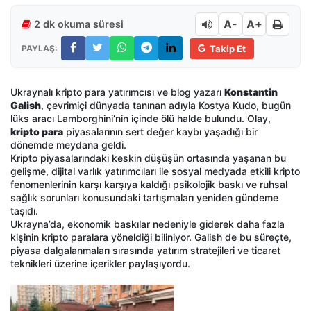
A-
A+
2 dk okuma süresi
PAYLAŞ:
Takip Et
Ukraynalı kripto para yatırımcısı ve blog yazarı
Konstantin
Galish
, çevrimiçi dünyada tanınan adıyla Kostya Kudo, bugün
lüks aracı Lamborghini’nin içinde ölü halde bulundu. Olay,
kripto para
piyasalarının sert değer kaybı yaşadığı bir
dönemde meydana geldi.
Kripto piyasalarındaki keskin düşüşün ortasında yaşanan bu
gelişme, dijital varlık yatırımcıları ile sosyal medyada etkili kripto
fenomenlerinin karşı karşıya kaldığı psikolojik baskı ve ruhsal
sağlık sorunları konusundaki tartışmaları yeniden gündeme
taşıdı.
Ukrayna’da, ekonomik baskılar nedeniyle giderek daha fazla
kişinin kripto paralara yöneldiği biliniyor. Galish de bu süreçte,
piyasa dalgalanmaları sırasında yatırım stratejileri ve ticaret
teknikleri üzerine içerikler paylaşıyordu.