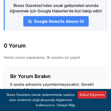
İlkses Gazetesi'nden sıcak gelişmeleri anında
öğrenmek için Google Haberler'de bizi takip edin!
Google News'te Abone Ol
0 Yorum
Henüz yorum yapılmamış. İlk yorumu siz yapın!
Bir Yorum Bırakın
E-posta adresiniz yayımlanmayacaktır.
Gerekli
alanlar
*
ile işaretlenmişlerdir.
İlkses Gazetesi olarak sistemimizde sadece
Kabul Ediyorum
Yorum
*
sizin izinleriniz doğrultusunda bilgilerinizi
kullanıyoruz.
Detaylı Bilgi