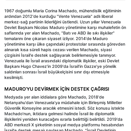
1967 doğumlu Maria Corina Machado, mühendislik eğitiminin
ardından 2012'de kurduğu "Vente Venezuela" adlı liberal
merkez-sağ partinin liderliğini üstlendi. Uzun yıllar Venezuela
Devlet Başkanı Nicolas Maduro yönetimine karşı muhalefetin ön
saflarında yer alan Machado, "Batı ve ABD ile sıkı ilişkiler"
temalarını öne çıkaran siyaset izliyor. 2014'de Maduro
yönetimine karşı ülke çapındaki protestolar sırasında görevden
alınarak kısa süreli hapis cezası verilen Machado, siyasi
çizgisini İsrail'e destek sağlayarak belirlemesiyle tanınıyor.
Venezuela ile İsrail arasındaki diplomatik ilişkiler, eski Devlet
Başkanı Hugo Chavez'in 2009'da İsrail'in Gazze'ye yönelik
saldırıları sonrası İsrail büyükelçisini sınır dışı etmesiyle
kesilmişti.
MADURO’YU DEVİRMEK İÇİN DESTEK ÇAĞRISI
Medyada yer alan iddialara göre Machado, 2018'de
Netanyahu'dan Venezuela'ya müdahale için Birleşmiş Milletler
Güvenlik Konseyine aracılık etmesini istedi. Söz konusu istekte
Machado'nun, iktidara gelmesi halinde İsrail ile diplomatik
ilişkilerini yeniden kuracağını ısrarla belirttiği belirtildi. 2019'da
ABD merkezli X şirketinin sosyal medya platformu hesabından
İsrail'e destek mesajı paylaşan Machado, "İsrail Devletinin