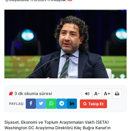
Oluşturulma:
11.10.2025 17:01
Kaynak:
AA
A-
A+
3 dk okuma süresi
PAYLAŞ:
Takip Et
Siyaset, Ekonomi ve Toplum Araştırmaları Vakfı (SETA)
Washington DC Araştırma Direktörü Kılıç Buğra Kanat'ın