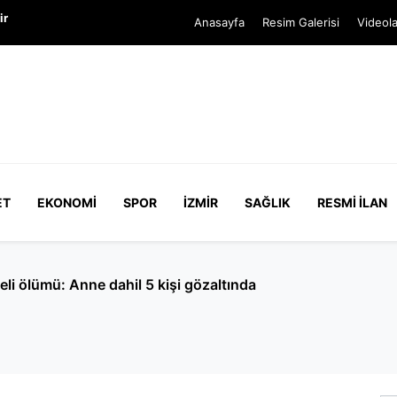
ir
Anasayfa
Resim Galerisi
Videola
ET
EKONOMI
SPOR
İZMIR
SAĞLIK
RESMI İLAN
özaltında