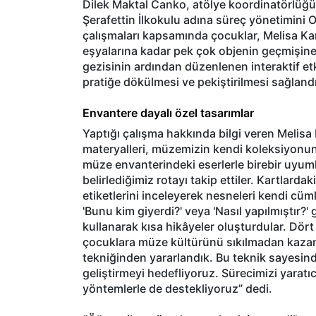
Dilek Maktal Canko, atölye koordinatörlüğün
Şerafettin İlkokulu adına süreç yönetimini
çalışmaları kapsamında çocuklar, Melisa Ka
eşyalarına kadar pek çok objenin geçmişine
gezisinin ardından düzenlenen interaktif etkin
pratiğe dökülmesi ve pekiştirilmesi sağlandı
Envantere dayalı özel tasarımlar
Yaptığı çalışma hakkında bilgi veren Melisa
materyalleri, müzemizin kendi koleksiyonunu
müze envanterindeki eserlerle birebir uyumlu
belirlediğimiz rotayı takip ettiler. Kartlardak
etiketlerini inceleyerek nesneleri kendi cüml
'Bunu kim giyerdi?' veya 'Nasıl yapılmıştır?' 
kullanarak kısa hikâyeler oluşturdular. Dör
çocuklara müze kültürünü sıkılmadan kazand
tekniğinden yararlandık. Bu teknik sayesin
geliştirmeyi hedefliyoruz. Sürecimizi yaratı
yöntemlerle de destekliyoruz” dedi.