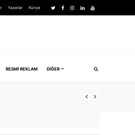
r
Yazarlar
Künye
RESMI REKLAM
DIĞER
İBB davasında tahliye edilen İnan Güney g