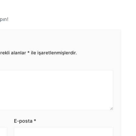
pın!
ekli alanlar
*
ile işaretlenmişlerdir.
E-posta
*