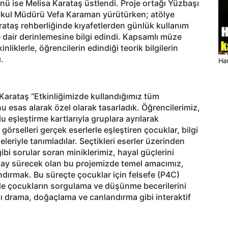
ü ise Melisa Karataş üstlendi. Proje ortağı Yüzbaşı
 Okul Müdürü Vefa Karaman yürütürken; atölye
rataş rehberliğinde kıyafetlerden günlük kullanım
 dair derinlemesine bilgi edindi. Kapsamlı müze
liklerle, öğrencilerin edindiği teorik bilgilerin
.
Han
 Karataş “Etkinliğimizde kullandığımız tüm
 esas alarak özel olarak tasarladık. Öğrencilerimiz,
 eşleştirme kartlarıyla gruplara ayrılarak
i görselleri gerçek eserlerle eşleştiren çocuklar, bilgi
eleriyle tanımladılar. Seçtikleri eserler üzerinden
gibi sorular soran miniklerimiz, hayal güçlerini
t ay sürecek olan bu projemizde temel amacımız,
ırmak. Bu süreçte çocuklar için felsefe (P4C)
de çocukların sorgulama ve düşünme becerilerini
cı drama, doğaçlama ve canlandırma gibi interaktif