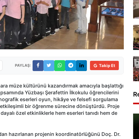
PAYLAŞ:
Takip Et
lara müze kültürünü kazandırmak amacıyla başlattığı
 kapsamında Yüzbaşı Şerafettin İlkokulu öğrencilerini
R
tnografik eserleri oyun, hikâye ve felsefi sorgulama
etkileşimli bir öğrenme sürecine dönüştürdü. Proje
yalı özel etkinliklerle hem eserleri tanıdı hem de
dan hazırlanan projenin koordinatörlüğünü Doç. Dr.