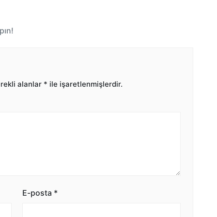
pın!
ekli alanlar
*
ile işaretlenmişlerdir.
E-posta
*