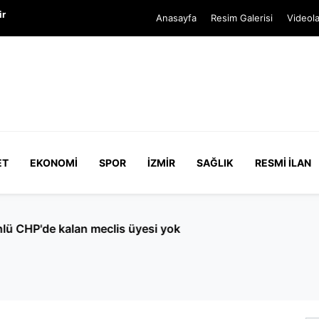
ir
Anasayfa
Resim Galerisi
Videola
ET
EKONOMI
SPOR
İZMIR
SAĞLIK
RESMI İLAN
CHP'de kalan meclis üyesi yok