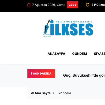
7 Ağustos 2026,
Cuma
31°C İzm
22:33
ANASAYFA
GÜNDEM
SIYAS
SON DAKIKA
Güç: Büyükşehir'de gönlü 
Ana Sayfa
Ekonomi