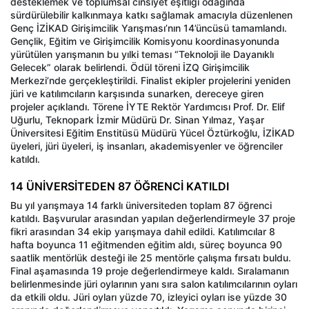
desteklemek ve toplumsal cinsiyet eşitliği odağında
sürdürülebilir kalkınmaya katkı sağlamak amacıyla düzenlenen
Genç İZİKAD Girişimcilik Yarışması’nın 14’üncüsü tamamlandı.
Gençlik, Eğitim ve Girişimcilik Komisyonu koordinasyonunda
yürütülen yarışmanın bu yılki teması “Teknoloji ile Dayanıklı
Gelecek” olarak belirlendi. Ödül töreni İZQ Girişimcilik
Merkezi’nde gerçekleştirildi. Finalist ekipler projelerini yeniden
jüri ve katılımcıların karşısında sunarken, dereceye giren
projeler açıklandı. Törene İYTE Rektör Yardımcısı Prof. Dr. Elif
Uğurlu, Teknopark İzmir Müdürü Dr. Sinan Yılmaz, Yaşar
Üniversitesi Eğitim Enstitüsü Müdürü Yücel Öztürkoğlu, İZİKAD
üyeleri, jüri üyeleri, iş insanları, akademisyenler ve öğrenciler
katıldı.
14 ÜNİVERSİTEDEN 87 ÖĞRENCİ KATILDI
Bu yıl yarışmaya 14 farklı üniversiteden toplam 87 öğrenci
katıldı. Başvurular arasından yapılan değerlendirmeyle 37 proje
fikri arasından 34 ekip yarışmaya dahil edildi. Katılımcılar 8
hafta boyunca 11 eğitmenden eğitim aldı, süreç boyunca 90
saatlik mentörlük desteği ile 25 mentörle çalışma fırsatı buldu.
Final aşamasında 19 proje değerlendirmeye kaldı. Sıralamanın
belirlenmesinde jüri oylarının yanı sıra salon katılımcılarının oyları
da etkili oldu. Jüri oyları yüzde 70, izleyici oyları ise yüzde 30