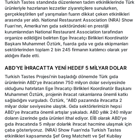
Turkish Tastes standında düzenlenen tadım etkinliklerinde Türk
ürünleriyle hazırlanan lezzetler ziyaretçilere sunulurken,
gerçekleştirilen şef yarışmaları fuarın dikkat çeken etkinlikleri
arasında yer aldı. National Restaurant Association (NRA) Show
Fuarı’nın, Amerika’nın gıda sektöründeki en prestijli
kurumlarından National Restaurant Association tarafından
organize edildiğini belirten Ege İhracatçı Birlikleri Koordinatör
Başkanı Muhammet Öztürk, fuarda gıda ve gıda ekipmanları
sektörlerinden toplam 2 bin 245 firmanın katılımcı olarak yer
aldığını ifade etti.
ABD’YE İHRACATTA YENİ HEDEF 5 MİLYAR DOLAR
Turkish Tastes Projesi’nin başladığı dönemde Türk gıda
ürünlerinin ABD’ye ihracatının 750 milyon dolar seviyesinde
olduğunu hatırlatan Ege İhracatçı Birlikleri Koordinatör Başkanı
Muhammet Öztürk, projenin ihracat rakamlarına önemli katkı
sağladığını vurguladı. Öztürk, “ABD pazarında ihracatta 2
milyar dolar seviyesine ulaştık. Gıda sektörlerimizin hepsi
ABD’ye ihracatta önemli artışlar yakaladı. ABD yıllık 240 milyar
doların üzerinde gıda ürünleri ithal ediyor. EİB olarak ABD’ye
gıda ihracatında 5 milyar dolarlık ihracat hacmine ulaşmak için
çaba gösteriyoruz. (NRA) Show Fuarı’nda Turkish Tastes
etkinlikleri kapsamında Şef Greg Matchett ve Şef Kubilay