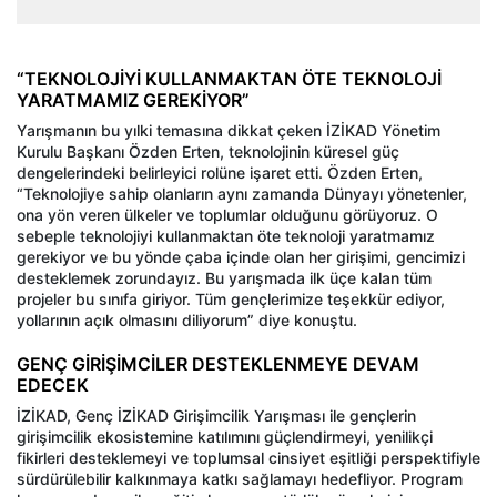
“TEKNOLOJİYİ KULLANMAKTAN ÖTE TEKNOLOJİ
YARATMAMIZ GEREKİYOR”
Yarışmanın bu yılki temasına dikkat çeken İZİKAD Yönetim
Kurulu Başkanı Özden Erten, teknolojinin küresel güç
dengelerindeki belirleyici rolüne işaret etti. Özden Erten,
“Teknolojiye sahip olanların aynı zamanda Dünyayı yönetenler,
ona yön veren ülkeler ve toplumlar olduğunu görüyoruz. O
sebeple teknolojiyi kullanmaktan öte teknoloji yaratmamız
gerekiyor ve bu yönde çaba içinde olan her girişimi, gencimizi
desteklemek zorundayız. Bu yarışmada ilk üçe kalan tüm
projeler bu sınıfa giriyor. Tüm gençlerimize teşekkür ediyor,
yollarının açık olmasını diliyorum” diye konuştu.
GENÇ GİRİŞİMCİLER DESTEKLENMEYE DEVAM
EDECEK
İZİKAD, Genç İZİKAD Girişimcilik Yarışması ile gençlerin
girişimcilik ekosistemine katılımını güçlendirmeyi, yenilikçi
fikirleri desteklemeyi ve toplumsal cinsiyet eşitliği perspektifiyle
sürdürülebilir kalkınmaya katkı sağlamayı hedefliyor. Program