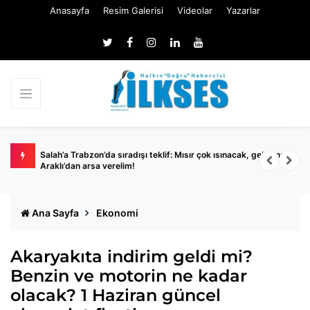
Anasayfa
Resim Galerisi
Videolar
Yazarlar
tırıldı
Salah’a Trabzon’da sıradışı teklif: Mısır çok ısınacak, gel sana
S
Araklı’dan arsa verelim!
t
Ana Sayfa
Ekonomi
Akaryakıta indirim geldi mi?
Benzin ve motorin ne kadar
olacak? 1 Haziran güncel