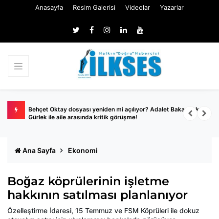
Anasayfa
Resim Galerisi
Videolar
Yazarlar
dalgıç
Behçet Oktay dosyası yeniden mi açılıyor? Adalet Bakanı Akın
A
Gürlek ile aile arasında kritik görüşme!
A
Ana Sayfa
Ekonomi
Boğaz köprülerinin işletme
hakkının satılması planlanıyor
Özelleştirme İdaresi, 15 Temmuz ve FSM Köprüleri ile dokuz