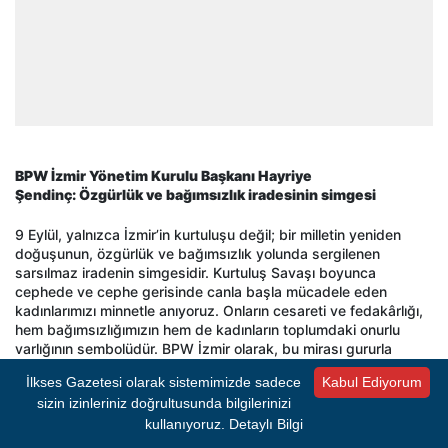
BPW İzmir Yönetim Kurulu Başkanı Hayriye
Şendinç: Özgürlük ve bağımsızlık iradesinin simgesi
9 Eylül, yalnızca İzmir’in kurtuluşu değil; bir milletin yeniden
doğuşunun, özgürlük ve bağımsızlık yolunda sergilenen
sarsılmaz iradenin simgesidir. Kurtuluş Savaşı boyunca
cephede ve cephe gerisinde canla başla mücadele eden
kadınlarımızı minnetle anıyoruz. Onların cesareti ve fedakârlığı,
hem bağımsızlığımızın hem de kadınların toplumdaki onurlu
varlığının sembolüdür. BPW İzmir olarak, bu mirası gururla
taşıyor; kadınların emeği, bilgeliği ve liderliğiyle daha eşit, daha
İlkses Gazetesi olarak sistemimizde sadece
Kabul Ediyorum
özgür ve daha adil bir dünya için çalışıyoruz. Yıl dönümünde,
sizin izinleriniz doğrultusunda bilgilerinizi
başta Gazi Mustafa Kemal Atatürk ve silah arkadaşları olmak
üzere tüm kahramanlarımızı saygıyla anıyor, İzmir’in kurtuluşunu
kullanıyoruz.
Detaylı Bilgi
coşkuyla kutluyoruz.