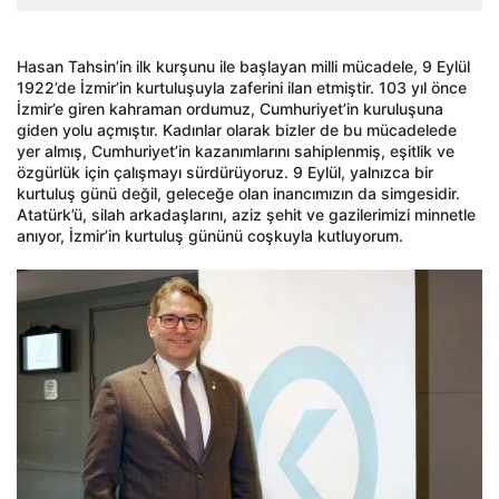
Hasan Tahsin’in ilk kurşunu ile başlayan milli mücadele, 9 Eylül
1922’de İzmir’in kurtuluşuyla zaferini ilan etmiştir. 103 yıl önce
İzmir’e giren kahraman ordumuz, Cumhuriyet’in kuruluşuna
giden yolu açmıştır. Kadınlar olarak bizler de bu mücadelede
yer almış, Cumhuriyet’in kazanımlarını sahiplenmiş, eşitlik ve
özgürlük için çalışmayı sürdürüyoruz. 9 Eylül, yalnızca bir
kurtuluş günü değil, geleceğe olan inancımızın da simgesidir.
Atatürk’ü, silah arkadaşlarını, aziz şehit ve gazilerimizi minnetle
anıyor, İzmir’in kurtuluş gününü coşkuyla kutluyorum.