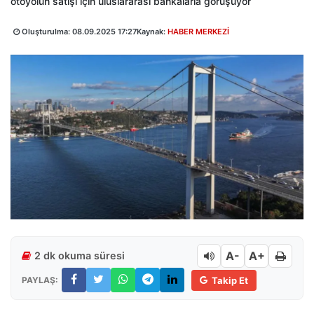
otoyolun satışı için uluslararası bankalarla görüşüyor
Oluşturulma:
08.09.2025 17:27
Kaynak:
HABER MERKEZİ
A-
A+
2 dk okuma süresi
PAYLAŞ:
Takip Et