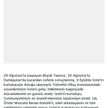
26 Ağustos’ta başlayan Büyük Taarruz, 30 Ağustos’ta
Dumlupınar’da kazanılan zaferle sonuçlanmış, 9 Eylül’de İzmir’in
kurtuluşuyla doruğa ulaşmıştır. Fahrettin Altay komutasındaki
süvarilerimizin İzmir’e girişi, milletimizin bağımsızlık
mücadelesinin en gururlu anıdır. İzmir’in kurtuluşu,
Cumhuriyetimizin en önemli kilometre taşlarından biridir. Ulu
Önder Mustafa Kemal Atatürk’ü, silah arkadaşlarını ve tüm
şehitlerimizi rahmetle anıyor, İzmir’in kurtuluşunu kutluyorum.