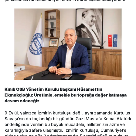
Kınık OSB Yönetim Kurulu Başkanı Hüsamettin
Ekmekçioğlu: Üretimle, emekle bu toprağa değer katmaya
devam edeceğiz
9 Eylül, yalnızca İzmir’in kurtuluşu değil, aynı zamanda Kurtuluş
Savaşı'nın da taçlandığı bir gündür. Gazi Mustafa Kemal Atatürk
önderliğinde verilen bu büyük mücadele, milletimizin azmi ve
kararlılığıyla zafere ulaşmıştır. İzmir’in kurtuluşu, Cumhuriyet’e
giden yolun en güçlü adımlarındandır. Bu tarihi günü gururla ve