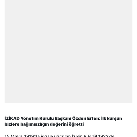
İZİKAD Yönetim Kurulu Başkanı Özden Erten: İlk kurşun
bizlere bağımsızlığın değerini öğretti
15 Mayıs 1919’da işgale uğrayan İzmir, 9 Eylül 1922’de