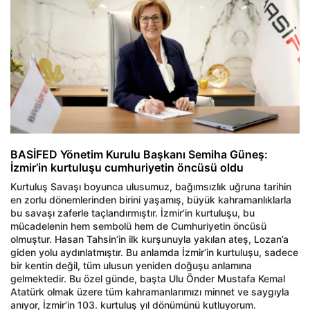
BASİFED Yönetim Kurulu Başkanı Semiha Güneş:
İzmir’in kurtuluşu cumhuriyetin öncüsü oldu
Kurtuluş Savaşı boyunca ulusumuz, bağımsızlık uğruna tarihin
en zorlu dönemlerinden birini yaşamış, büyük kahramanlıklarla
bu savaşı zaferle taçlandırmıştır. İzmir’in kurtuluşu, bu
mücadelenin hem sembolü hem de Cumhuriyetin öncüsü
olmuştur. Hasan Tahsin’in ilk kurşunuyla yakılan ateş, Lozan’a
giden yolu aydınlatmıştır. Bu anlamda İzmir’in kurtuluşu, sadece
bir kentin değil, tüm ulusun yeniden doğuşu anlamına
gelmektedir. Bu özel günde, başta Ulu Önder Mustafa Kemal
Atatürk olmak üzere tüm kahramanlarımızı minnet ve saygıyla
anıyor, İzmir’in 103. kurtuluş yıl dönümünü kutluyorum.