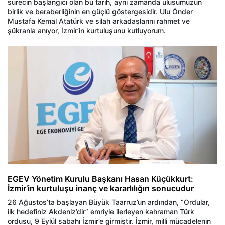
sürecin başlangıcı olan bu tarih, aynı zamanda ulusumuzun
birlik ve beraberliğinin en güçlü göstergesidir. Ulu Önder
Mustafa Kemal Atatürk ve silah arkadaşlarını rahmet ve
şükranla anıyor, İzmir’in kurtuluşunu kutluyorum.
EGEV Yönetim Kurulu Başkanı Hasan Küçükkurt:
İzmir’in kurtuluşu inanç ve kararlılığın sonucudur
26 Ağustos’ta başlayan Büyük Taarruz’un ardından, “Ordular,
ilk hedefiniz Akdeniz’dir” emriyle ilerleyen kahraman Türk
ordusu, 9 Eylül sabahı İzmir’e girmiştir. İzmir, milli mücadelenin