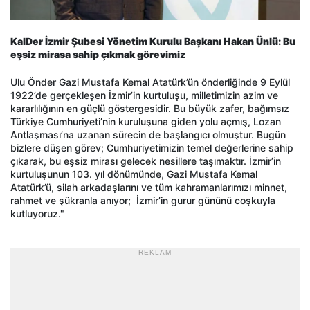
KalDer İzmir Şubesi Yönetim Kurulu Başkanı Hakan Ünlü: Bu
eşsiz mirasa sahip çıkmak görevimiz
Ulu Önder Gazi Mustafa Kemal Atatürk’ün önderliğinde 9 Eylül
1922’de gerçekleşen İzmir’in kurtuluşu, milletimizin azim ve
kararlılığının en güçlü göstergesidir. Bu büyük zafer, bağımsız
Türkiye Cumhuriyeti’nin kuruluşuna giden yolu açmış, Lozan
Antlaşması’na uzanan sürecin de başlangıcı olmuştur. Bugün
bizlere düşen görev; Cumhuriyetimizin temel değerlerine sahip
çıkarak, bu eşsiz mirası gelecek nesillere taşımaktır. İzmir’in
kurtuluşunun 103. yıl dönümünde, Gazi Mustafa Kemal
Atatürk’ü, silah arkadaşlarını ve tüm kahramanlarımızı minnet,
rahmet ve şükranla anıyor; İzmir’in gurur gününü coşkuyla
kutluyoruz."
- REKLAM -