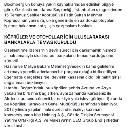
Bloomberg'ün konuya yakın kaynaklarından edinilen bilgiye
göre, Özelleştirme İdaresi Başkanlığı, İstanbul'un simgelerinden
15 Temmuz Şehitler Köprüsü ve Fatih Sultan Mehmet
Köprüsü’nün yanı sıra, ülke genelinde en az dokuz otoyolun
işletme haklarının satışı için çalışmalara başladı.
KÖPRÜLER VE OTOYOLLAR İÇİN ULUSLARARASI
BANKALARLA TEMAS KURULDU
Özelleştirme İdaresi’nin devir süreci için danışmanlık hizmeti
almak amacıyla uluslararası bankalarla temas kurduğu öne
sürüldü.
Hazine ve Maliye Bakanı Mehmet Şimşek’in kamu gelirlerini
artırmaya yönelik adımlarının bir parçası olduğu iddia ediliyor.
Eğer satış gerçekleşirse, devletin kasasına ciddi bir nakit girişi
sağlanması bekleniyor.
İstanbul Boğazı’ndaki bu köprüler, şehrin Avrupa ve Asya
yakalarını birbirine bağlarken, aynı zamanda Karadeniz ile
Akdeniz arasında önemli bir nakliye yolu işlevi görüyor. Şu anda
bu köprüler, Karayolları Genel Müdürlüğü tarafından işletiliyor.
2012 yılında yapılan ihale sürecinde, ihaleyi kazanan
konsorsiyumda Koç Holding A.Ş., Gözde Girişim Sermayesi
Yatırım Ortaklığı A.Ş. ve Malezya'nın UEM Group Bhd şirketleri
yer almıştı.