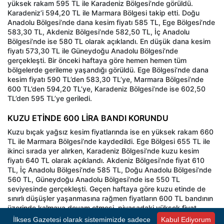
yüksek rakam 595 TL ile Karadeniz Bölgesi’nde görüldü.
Karadeniz’i 594,20 TL ile Marmara Bölgesi takip etti. Doğu
Anadolu Bölgesi’nde dana kesim fiyatı 585 TL, Ege Bölgesi’nde
583,30 TL, Akdeniz Bölgesi’nde 582,50 TL, İç Anadolu
Bölgesi’nde ise 580 TL olarak açıklandı. En düşük dana kesim
fiyatı 573,30 TL ile Güneydoğu Anadolu Bölgesi’nde
gerçekleşti. Bir önceki haftaya göre hemen hemen tüm
bölgelerde gerileme yaşandığı görüldü. Ege Bölgesi’nde dana
kesim fiyatı 590 TL’den 583,30 TL’ye, Marmara Bölgesi’nde
600 TL’den 594,20 TL’ye, Karadeniz Bölgesi’nde ise 602,50
TL’den 595 TL’ye geriledi.
KUZU ETİNDE 600 LİRA BANDI KORUNDU
Kuzu bıçak yağsız kesim fiyatlarında ise en yüksek rakam 660
TL ile Marmara Bölgesi’nde kaydedildi. Ege Bölgesi 655 TL ile
ikinci sırada yer alırken, Karadeniz Bölgesi’nde kuzu kesim
fiyatı 640 TL olarak açıklandı. Akdeniz Bölgesi’nde fiyat 610
TL, İç Anadolu Bölgesi’nde 585 TL, Doğu Anadolu Bölgesi’nde
560 TL, Güneydoğu Anadolu Bölgesi’nde ise 550 TL
seviyesinde gerçekleşti. Geçen haftaya göre kuzu etinde de
sınırlı düşüşler yaşanmasına rağmen fiyatların 600 TL bandının
üzerinde kalmaya devam etmesi, piyasadaki yüksek fiyat
seviyesinin sürdüğünü gösterdi. Ege Bölgesi’nde kuzu kesim
İlkses Gazetesi olarak sistemimizde sadece
Kabul Ediyorum