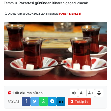
Temmuz Pazartesi gününden itibaren geçerli olacak.
Oluşturulma:
05.07.2026 20:31
Kaynak:
HABER MERKEZİ
A-
A+
1 dk okuma süresi
PAYLAŞ:
Takip Et