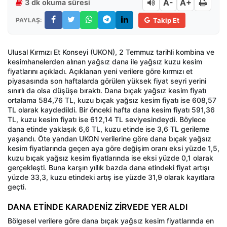
A-
A+
3 dk okuma süresi
PAYLAŞ:
Takip Et
Ulusal Kırmızı Et Konseyi (UKON), 2 Temmuz tarihli kombina ve
kesimhanelerden alınan yağsız dana ile yağsız kuzu kesim
fiyatlarını açıkladı. Açıklanan yeni verilere göre kırmızı et
piyasasında son haftalarda görülen yüksek fiyat seyri yerini
sınırlı da olsa düşüşe bıraktı. Dana bıçak yağsız kesim fiyatı
ortalama 584,76 TL, kuzu bıçak yağsız kesim fiyatı ise 608,57
TL olarak kaydedildi. Bir önceki hafta dana kesim fiyatı 591,36
TL, kuzu kesim fiyatı ise 612,14 TL seviyesindeydi. Böylece
dana etinde yaklaşık 6,6 TL, kuzu etinde ise 3,6 TL gerileme
yaşandı. Öte yandan UKON verilerine göre dana bıçak yağsız
kesim fiyatlarında geçen aya göre değişim oranı eksi yüzde 1,5,
kuzu bıçak yağsız kesim fiyatlarında ise eksi yüzde 0,1 olarak
gerçekleşti. Buna karşın yıllık bazda dana etindeki fiyat artışı
yüzde 33,3, kuzu etindeki artış ise yüzde 31,9 olarak kayıtlara
geçti.
DANA ETİNDE KARADENİZ ZİRVEDE YER ALDI
Bölgesel verilere göre dana bıçak yağsız kesim fiyatlarında en