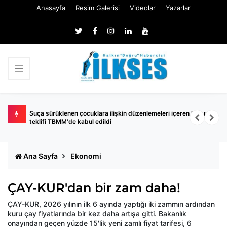
Anasayfa
Resim Galerisi
Videolar
Yazarlar
ren kanun
İYİ Parti Balıkesir Milletvekili Turhan Çömez hakkında
soruşturma başlatıldı
Ana Sayfa
Ekonomi
ÇAY-KUR'dan bir zam daha!
ÇAY-KUR, 2026 yılının ilk 6 ayında yaptığı iki zammın ardından
kuru çay fiyatlarında bir kez daha artışa gitti. Bakanlık
onayından geçen yüzde 15'lik yeni zamlı fiyat tarifesi, 6