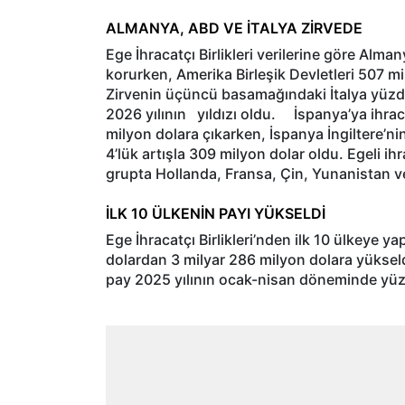
ALMANYA, ABD VE İTALYA ZİRVEDE
Ege İhracatçı Birlikleri verilerine göre Alma
korurken, Amerika Birleşik Devletleri 507 mi
Zirvenin üçüncü basamağındaki İtalya yüzde 2
2026 yılının
yıldızı oldu.
İspanya’ya ihrac
milyon dolara çıkarken, İspanya İngiltere’ni
4’lük artışla 309 milyon dolar oldu. Egeli ihr
grupta Hollanda, Fransa, Çin, Yunanistan ve
İLK 10 ÜLKENİN PAYI YÜKSELDİ
Ege İhracatçı Birlikleri’nden ilk 10 ülkeye ya
dolardan 3 milyar 286 milyon dolara yükseldi
pay 2025 yılının ocak-nisan döneminde yüzd