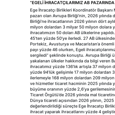
“EGELİ İHRACATÇILARIMIZ AB PAZARINDA
Ege İhracatçı Birlikleri Koordinatör Başkan
pazarı olan Avrupa Birliği’nin, 2026 yılında d
Birliği’ne ihracatlarının 2026 yılının dört a
milyon dolardan 3 milyar 50 milyon dolara yü
ihracatımızın 50 doları AB ülkelerine yapıld
45’ten yüzde 50’ye ilerledi. 27 AB ülkesinden
Portekiz, Avusturya ve Macaristan’a önemli a
payı yüzde 46 olurken, Egeli ihracatçılarım
sergiledi” şeklinde konuştu. Avrupa Birliği ü
yakalanan ülkeler hakkında da bilgi veren 
ihracatımız yüzde 136’lık artışla 37 milyon 
yüzde 94’lük gelişimle 17 milyon dolardan 3
ilerlemeyle 168 milyon dolardan 209 milyon
ve hizmetler ticaret hacminin 2025 yılında
büyüme oranının yüzde 2,6’ya gerilemesini
Ticaret Örgütü’de 2026 yılında mal ticaretin
Dünya ticareti açısından 2026 yılının, 2025 y
değerlendirildiği süreçte Ege İhracatçı Birl
ihracat yaparak ihracatlarını yüzde 4 gelişti