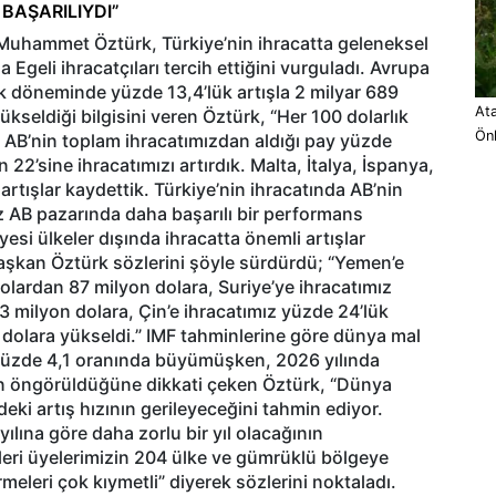
 BAŞARILIYDI”
ı Muhammet Öztürk, Türkiye’nin ihracatta geleneksel
a Egeli ihracatçıları tercih ettiğini vurguladı. Avrupa
ylık döneminde yüzde 13,4’lük artışla 2 milyar 689
Ata
kseldiği bilgisini veren Öztürk, “Her 100 dolarlık
Ön
ı. AB’nin toplam ihracatımızdan aldığı pay yüzde
 22’sine ihracatımızı artırdık. Malta, İtalya, İspanya,
rtışlar kaydettik. Türkiye’nin ihracatında AB’nin
ız AB pazarında daha başarılı bir performans
yesi ülkeler dışında ihracatta önemli artışlar
Başkan Öztürk sözlerini şöyle sürdürdü; “Yemen’e
dolardan 87 milyon dolara, Suriye’ye ihracatımız
3 milyon dolara, Çin’e ihracatımız yüzde 24’lük
 dolara yükseldi.” IMF tahminlerine göre dünya mal
 yüzde 4,1 oranında büyümüşken, 2026 yılında
n öngörüldüğüne dikkati çeken Öztürk, “Dünya
deki artış hızının gerileyeceğini tahmin ediyor.
ılına göre daha zorlu bir yıl olacağının
ikleri üyelerimizin 204 ülke ve gümrüklü bölgeye
rmeleri çok kıymetli” diyerek sözlerini noktaladı.