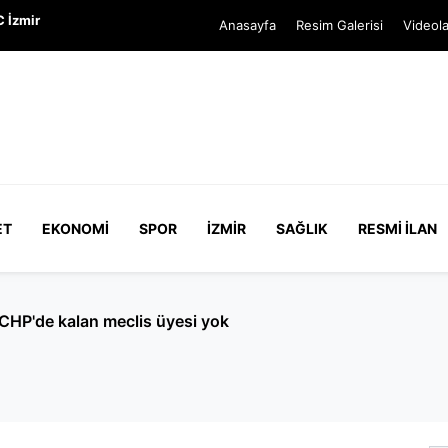
 İzmir
Anasayfa
Resim Galerisi
Videola
ET
EKONOMI
SPOR
İZMIR
SAĞLIK
RESMI İLAN
CHP'de kalan meclis üyesi yok