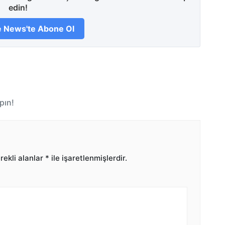
edin!
 News'te Abone Ol
pın!
ekli alanlar
*
ile işaretlenmişlerdir.