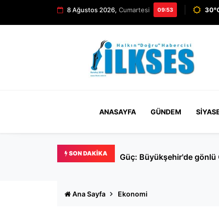
8 Ağustos 2026,
Cumartesi
30°C
09:53
ANASAYFA
GÜNDEM
SIYAS
SON DAKIKA
Güç: Büyükşehir'de gönlü 
Ana Sayfa
Ekonomi