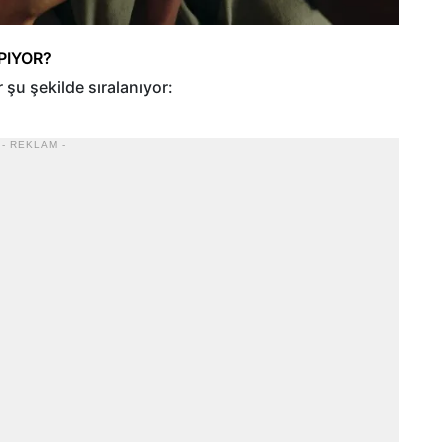
PIYOR?
 şu şekilde sıralanıyor:
- REKLAM -