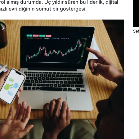
l almış durumda. Üç yıldır süren bu liderlik, dijital
zlı evrildiğinin somut bir göstergesi.
Sef