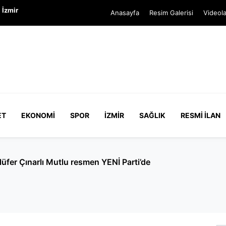
 İzmir
Anasayfa
Resim Galerisi
Videola
ET
EKONOMI
SPOR
İZMIR
SAĞLIK
RESMI İLAN
CHP'de kalan meclis üyesi yok