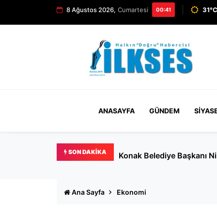
8 Ağustos 2026,
Cumartesi
31°C
00:41
ANASAYFA
GÜNDEM
SIYAS
SON DAKIKA
Güç: Büyükşehir'de gönlü 
Ana Sayfa
Ekonomi