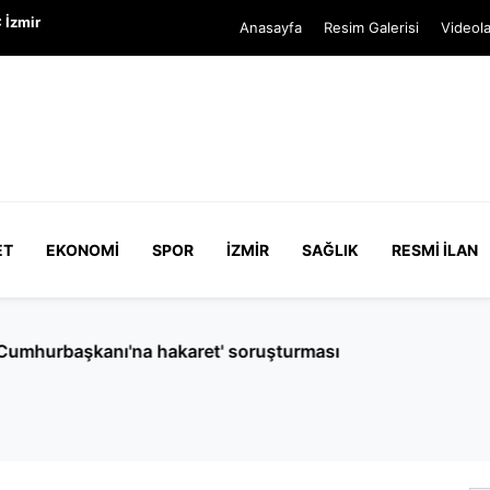
 İzmir
Anasayfa
Resim Galerisi
Videola
ET
EKONOMI
SPOR
İZMIR
SAĞLIK
RESMI İLAN
Cumhurbaşkanı'na hakaret' soruşturması