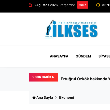
6 Ağustos 2026,
Perşembe
36°C
19:57
ANASAYFA
GÜNDEM
SIYAS
SON DAKIKA
Ertuğrul Özkök hakkında '
Ana Sayfa
Ekonomi