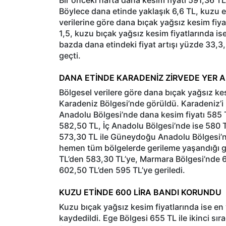
Bir önceki hafta dana kesim fiyatı 591,36 TL
Böylece dana etinde yaklaşık 6,6 TL, kuzu 
verilerine göre dana bıçak yağsız kesim fiy
1,5, kuzu bıçak yağsız kesim fiyatlarında ise
bazda dana etindeki fiyat artışı yüzde 33,3,
geçti.
DANA ETİNDE KARADENİZ ZİRVEDE YER A
Bölgesel verilere göre dana bıçak yağsız ke
Karadeniz Bölgesi’nde görüldü. Karadeniz’i 
Anadolu Bölgesi’nde dana kesim fiyatı 585 
582,50 TL, İç Anadolu Bölgesi’nde ise 580 T
573,30 TL ile Güneydoğu Anadolu Bölgesi’n
hemen tüm bölgelerde gerileme yaşandığı g
TL’den 583,30 TL’ye, Marmara Bölgesi’nde 6
602,50 TL’den 595 TL’ye geriledi.
KUZU ETİNDE 600 LİRA BANDI KORUNDU
Kuzu bıçak yağsız kesim fiyatlarında ise e
kaydedildi. Ege Bölgesi 655 TL ile ikinci sı