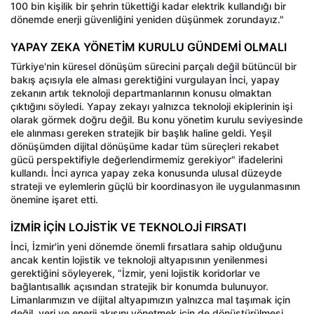
100 bin kişilik bir şehrin tükettiği kadar elektrik kullandığı bir
dönemde enerji güvenliğini yeniden düşünmek zorundayız."
YAPAY ZEKA YÖNETİM KURULU GÜNDEMİ OLMALI
Türkiye'nin küresel dönüşüm sürecini parçalı değil bütüncül bir
bakış açısıyla ele alması gerektiğini vurgulayan İnci, yapay
zekanın artık teknoloji departmanlarının konusu olmaktan
çıktığını söyledi. Yapay zekayı yalnızca teknoloji ekiplerinin işi
olarak görmek doğru değil. Bu konu yönetim kurulu seviyesinde
ele alınması gereken stratejik bir başlık haline geldi. Yeşil
dönüşümden dijital dönüşüme kadar tüm süreçleri rekabet
gücü perspektifiyle değerlendirmemiz gerekiyor" ifadelerini
kullandı. İnci ayrıca yapay zeka konusunda ulusal düzeyde
strateji ve eylemlerin güçlü bir koordinasyon ile uygulanmasının
önemine işaret etti.
İZMİR İÇİN LOJİSTİK VE TEKNOLOJİ FIRSATI
İnci, İzmir'in yeni dönemde önemli fırsatlara sahip olduğunu
ancak kentin lojistik ve teknoloji altyapısının yenilenmesi
gerektiğini söyleyerek, “İzmir, yeni lojistik koridorlar ve
bağlantısallık açısından stratejik bir konumda bulunuyor.
Limanlarımızın ve dijital altyapımızın yalnızca mal taşımak için
değil, veri ve enerji akışını yönetmek için de dönüştürülmesi