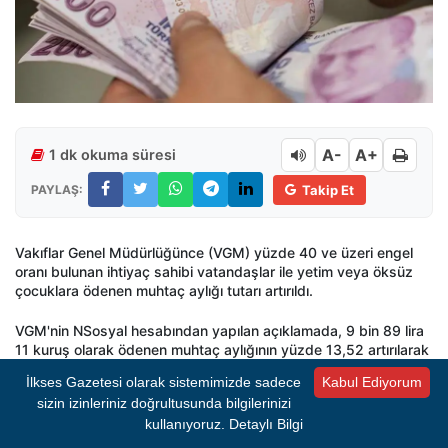
A-
A+
1 dk okuma süresi
PAYLAŞ:
Takip Et
Vakıflar Genel Müdürlüğünce (VGM) yüzde 40 ve üzeri engel
oranı bulunan ihtiyaç sahibi vatandaşlar ile yetim veya öksüz
çocuklara ödenen muhtaç aylığı tutarı artırıldı.
VGM'nin NSosyal hesabından yapılan açıklamada, 9 bin 89 lira
11 kuruş olarak ödenen muhtaç aylığının yüzde 13,52 artırılarak
1 Temmuz'dan itibaren geçerli olmak üzere 10 bin 317 lira 96
İlkses Gazetesi olarak sistemimizde sadece
Kabul Ediyorum
kuruşa yükseltildiği belirtildi.
sizin izinleriniz doğrultusunda bilgilerinizi
kullanıyoruz.
Detaylı Bilgi
Halihazırda 7 bin 23 vatandaşın yararlandığı hizmette yeni
ödeme tutarı, 1 Temmuz-31 Aralık 2026 döneminde geçerli