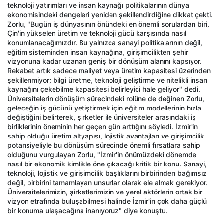
teknoloji yatırımları ve insan kaynağı politikalarının dünya
ekonomisindeki dengeleri yeniden şekillendirdiğine dikkat çekti.
Zorlu, "Bugün iş dünyasının önündeki en önemli sorulardan biri,
Çin'in yükselen üretim ve teknoloji gücü karşısında nasıl
konumlanacağımızdır. Bu yalnızca sanayi politikalarının değil,
eğitim sisteminden insan kaynağına, girişimcilikten şehir
vizyonuna kadar uzanan geniş bir dönüşüm alanını kapsıyor.
Rekabet artık sadece maliyet veya üretim kapasitesi üzerinden
şekillenmiyor; bilgi üretme, teknoloji geliştirme ve nitelikli insan
kaynağını çekebilme kapasitesi belirleyici hale geliyor" dedi.
Üniversitelerin dönüşüm sürecindeki rolüne de değinen Zorlu,
geleceğin iş gücünü yetiştirmek için eğitim modellerinin hızla
değiştiğini belirterek, şirketler ile üniversiteler arasındaki iş
birliklerinin öneminin her geçen gün arttığını söyledi. İzmir'in
sahip olduğu üretim altyapısı, lojistik avantajları ve girişimcilik
potansiyeliyle bu dönüşüm sürecinde önemli fırsatlara sahip
olduğunu vurgulayan Zorlu, "İzmir'in önümüzdeki dönemde
nasıl bir ekonomik kimlikle öne çıkacağı kritik bir konu. Sanayi,
teknoloji, lojistik ve girişimcilik başlıklarını birbirinden bağımsız
değil, birbirini tamamlayan unsurlar olarak ele almak gerekiyor.
Üniversitelerimizin, şirketlerimizin ve yerel aktörlerin ortak bir
vizyon etrafında buluşabilmesi halinde İzmir'in çok daha güçlü
bir konuma ulaşacağına inanıyoruz" diye konuştu.