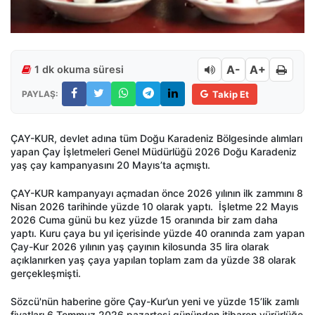
A-
A+
1 dk okuma süresi
PAYLAŞ:
Takip Et
ÇAY-KUR, devlet adına tüm Doğu Karadeniz Bölgesinde alımları
yapan Çay İşletmeleri Genel Müdürlüğü 2026 Doğu Karadeniz
yaş çay kampanyasını 20 Mayıs’ta açmıştı.
ÇAY-KUR kampanyayı açmadan önce 2026 yılının ilk zammını 8
Nisan 2026 tarihinde yüzde 10 olarak yaptı. İşletme 22 Mayıs
2026 Cuma günü bu kez yüzde 15 oranında bir zam daha
yaptı. Kuru çaya bu yıl içerisinde yüzde 40 oranında zam yapan
Çay-Kur 2026 yılının yaş çayının kilosunda 35 lira olarak
açıklanırken yaş çaya yapılan toplam zam da yüzde 38 olarak
gerçekleşmişti.
Sözcü'nün haberine göre Çay-Kur’un yeni ve yüzde 15’lik zamlı
fiyatları 6 Temmuz 2026 pazartesi gününden itibaren yürürlüğe