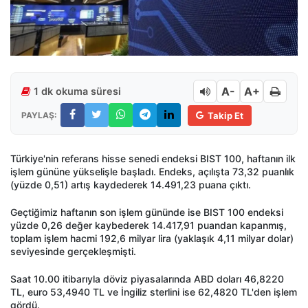
A-
A+
1 dk okuma süresi
PAYLAŞ:
Takip Et
Türkiye'nin referans hisse senedi endeksi BIST 100, haftanın ilk
işlem gününe yükselişle başladı. Endeks, açılışta 73,32 puanlık
(yüzde 0,51) artış kaydederek 14.491,23 puana çıktı.
Geçtiğimiz haftanın son işlem gününde ise BIST 100 endeksi
yüzde 0,26 değer kaybederek 14.417,91 puandan kapanmış,
toplam işlem hacmi 192,6 milyar lira (yaklaşık 4,11 milyar dolar)
seviyesinde gerçekleşmişti.
Saat 10.00 itibarıyla döviz piyasalarında ABD doları 46,8220
TL, euro 53,4940 TL ve İngiliz sterlini ise 62,4820 TL'den işlem
gördü.