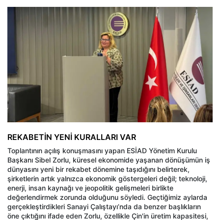
REKABETİN YENİ KURALLARI VAR
Toplantının açılış konuşmasını yapan ESİAD Yönetim Kurulu
Başkanı Sibel Zorlu, küresel ekonomide yaşanan dönüşümün iş
dünyasını yeni bir rekabet dönemine taşıdığını belirterek,
şirketlerin artık yalnızca ekonomik göstergeleri değil; teknoloji,
enerji, insan kaynağı ve jeopolitik gelişmeleri birlikte
değerlendirmek zorunda olduğunu söyledi. Geçtiğimiz aylarda
gerçekleştirdikleri Sanayi Çalıştayı’nda da benzer başlıkların
öne çıktığını ifade eden Zorlu, özellikle Çin'in üretim kapasitesi,