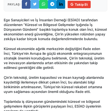
PAYLAŞ:
Takip Et
Ege Sanayicileri ve İş İnsanları Derneği (ESİAD) tarafından
düzenlenen “Küresel ve Bölgesel Gelişmeler Işığında İş
Dünyasının Gündemi” başlıklı toplantıya konuk olan İnci, küresel
ekonomiden enerji güvenliğine, Çin’in yükselen rolünden yapay
zekâya kadar birçok konuda değerlendirmelerde bulundu.
Küresel ekonomide ağırlık merkezinin değiştiğini ifade eden
İnci, Türkiye’nin Avrupa ile güçlü ekonomik entegrasyonunun
stratejik önemini koruduğunu belirterek, Çin’in teknoloji, üretim
ve inovasyon alanlarında artan etkisinin de yakından takip
edilmesi gerektiğini dile getirdi.
Çin’in teknoloji, üretim kapasitesi ve insan kaynağı alanlarında
kaydettiği ilerlemeye dikkat çeken İnci, bu alandaki bilgi
birikiminin artırılmasının, Türkiye’nin küresel rekabet ortamına
uyum sağlaması açısından önemli olduğunu ifade etti.
Toplantıda iş dünyasının gündemindeki küresel ve bölgesel
gelişmelere ilişkin görüşlerini paylaşan İnci, ESİAD üyelerinin
sorularını da yanıtladı.