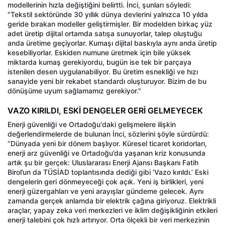
modellerinin hızla değiştiğini belirtti. İnci, şunları söyledi:
"Tekstil sektöründe 30 yıllık dünya devlerini yalnızca 10 yılda
geride bırakan modeller geliştirmişler. Bir modelden birkaç yüz
adet üretip dijital ortamda satışa sunuyorlar, talep oluştuğu
anda üretime geçiyorlar. Kumaşı dijital baskıyla aynı anda üretip
kesebiliyorlar. Eskiden numune üretmek için bile yüksek
miktarda kumaş gerekiyordu, bugün ise tek bir parçaya
istenilen desen uygulanabiliyor. Bu üretim esnekliği ve hızı
sanayide yeni bir rekabet standardı oluşturuyor. Bizim de bu
dönüşüme uyum sağlamamız gerekiyor."
VAZO KIRILDI, ESKİ DENGELER GERİ GELMEYECEK
Enerji güvenliği ve Ortadoğu'daki gelişmelere ilişkin
değerlendirmelerde de bulunan İnci, sözlerini şöyle sürdürdü:
“Dünyada yeni bir dönem başlıyor. Küresel ticaret koridorları,
enerji arz güvenliği ve Ortadoğu’da yaşanan kriz konusunda
artık şu bir gerçek: Uluslararası Enerji Ajansı Başkanı Fatih
Birol’un da TÜSİAD toplantısında dediği gibi ‘Vazo kırıldı.’ Eski
dengelerin geri dönmeyeceği çok açık. Yeni iş birlikleri, yeni
enerji güzergahları ve yeni arayışlar gündeme gelecek. Aynı
zamanda gerçek anlamda bir elektrik çağına giriyoruz. Elektrikli
araçlar, yapay zeka veri merkezleri ve iklim değişikliğinin etkileri
enerji talebini çok hızlı artırıyor. Orta ölçekli bir veri merkezinin