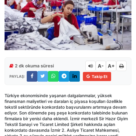
A-
A+
2 dk okuma süresi
PAYLAŞ:
Takip Et
Türkiye ekonomisinde yaşanan dalgalanmalar, yüksek
finansman maliyetleri ve daralan iç piyasa koşulları özellikle
tekstil sektöründe konkordato başvurularını artırmaya devam
ediyor. Son dönemde peş peşe konkordato talebinde bulunan
firmalara bir yenisi daha eklendi. İzmir merkezli Sir Hazır Giyim
Tekstil Sanayi ve Ticaret Limited Şirketi hakkında açılan
konkordato davasında İzmir 2. Asliye Ticaret Mahkemesi,
şirkete 3 ay süreyle geçici mühlet verilmesine karar verdi.