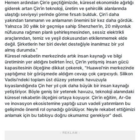
Hemen ardından Çin'e geçtiğimizde, küresel ekonomide ağırlığı
giderek artan Çin'in teknoloji, üretim ve şehircilik alanlarında
ulaştığı seviyeyi yerinde görme fırsatı bulduk. Çin'i daha
yakından tanımanın ve anlamanın önemini bir kez daha gördük.
Yalnızca 30 yıllık bir geçmişe sahip Shenzhen'in, 20 milyonluk
nüfusuna rağmen planlı şehirleşmesinden, sessiz elektrikli
araçlarından, temiz ve yeşil dokusundan etkilenmemek elde
değil. Şirketlerin her biri devlet desteğiyle inanılmaz bir yol
almış durumda.”
Küresel rekabetin merkezinde artık insan kaynağı ve bilgi
üretiminin yer aldığını belirten İnci, Çin'in yetişmiş insan gücü
kapasitesinin ölçeğine dikkat çekerek, "Huawei'nin merkezinde
yaptığımız bir görüşmede aldığım cevap çok çarpıcıydı. Silikon
Vadisi'ndeki toplam üst düzey yetenek havuzuyla
kıyaslandığında Çin her yıl çok daha büyük bir insan kaynağı
yetiştiriyor. Böyle geniş bir yetenek havuzu, teknoloji alanındaki
küresel rekabetin ölçeğini ortaya koyuyor. Çin'in eğitim, Ar-Ge
ve inovasyon ekosistemine yaptığı uzun vadeli yatırımların bu
gelişimde önemli rol oynadığı görülüyor. Neyle rekabet ettiğimizi
anlamak için bu tabloyu doğru okumamız gerekiyor" dedi.
- REKLAM -