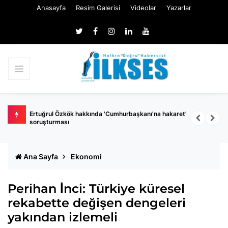
Anasayfa
Resim Galerisi
Videolar
Yazarlar
 belli
Ertuğrul Özkök hakkında 'Cumhurbaşkanı'na hakaret'
Ç
soruşturması
k
Ana Sayfa
Ekonomi
Perihan İnci: Türkiye küresel
rekabette değişen dengeleri
yakından izlemeli