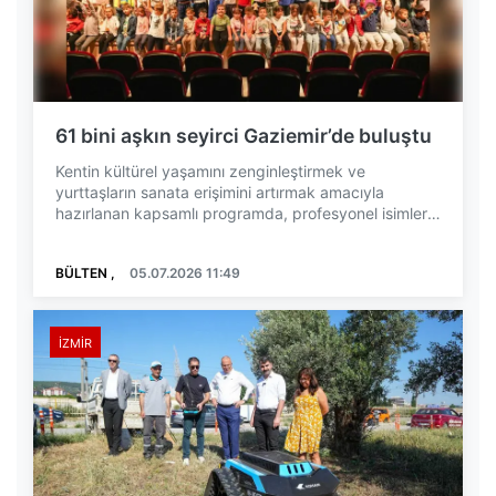
61 bini aşkın seyirci Gaziemir’de buluştu
Kentin kültürel yaşamını zenginleştirmek ve
yurttaşların sanata erişimini artırmak amacıyla
hazırlanan kapsamlı programda, profesyonel isimlerin
yanı ...
BÜLTEN ,
05.07.2026 11:49
İZMIR