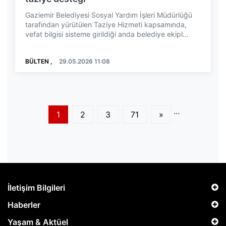
Gaziemir Belediyesi Sosyal Yardım İşleri Müdürlüğü
tarafından yürütülen Taziye Hizmeti kapsamında,
vefat bilgisi sisteme girildiği anda belediye ekipl...
BÜLTEN ,
29.05.2026 11:08
...
1
2
3
71
»
İletişim Bilgileri
Haberler
Yaşam & Aktüel