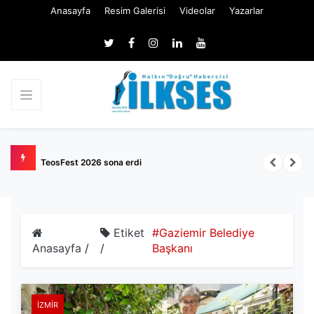
Anasayfa
Resim Galerisi
Videolar
Yazarlar
TSE memur ve işçi alımı başlıyor: 129 kişilik kadro açıldı
Etiket
#Gaziemir Belediye
Anasayfa
/
/
Başkanı
İZMIR