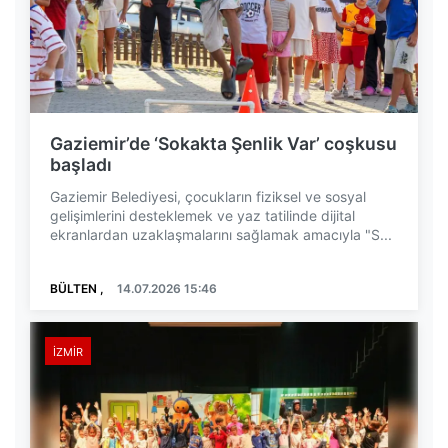
Gaziemir’de ‘Sokakta Şenlik Var’ coşkusu
başladı
Gaziemir Belediyesi, çocukların fiziksel ve sosyal
gelişimlerini desteklemek ve yaz tatilinde dijital
ekranlardan uzaklaşmalarını sağlamak amacıyla "S...
BÜLTEN ,
14.07.2026 15:46
İZMIR