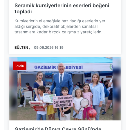
Seramik kursiyerlerinin eserleri beğeni
topladı
Kursiyerlerin el emeğiyle hazırladığı eserlerin yer
aldığı sergide, dekoratif objelerden sanatsal
tasarımlara kadar birçok çalışma ziyaretçilerin
beğe...
BÜLTEN ,
09.06.2026 16:19
İZMIR
Gaziemir’de Dünya Çevre Günü’nde