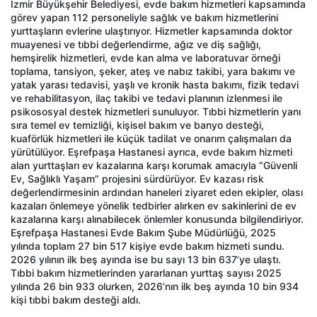
İzmir Büyükşehir Belediyesi, evde bakım hizmetleri kapsamında
görev yapan 112 personeliyle sağlık ve bakım hizmetlerini
yurttaşların evlerine ulaştırıyor. Hizmetler kapsamında doktor
muayenesi ve tıbbi değerlendirme, ağız ve diş sağlığı,
hemşirelik hizmetleri, evde kan alma ve laboratuvar örneği
toplama, tansiyon, şeker, ateş ve nabız takibi, yara bakımı ve
yatak yarası tedavisi, yaşlı ve kronik hasta bakımı, fizik tedavi
ve rehabilitasyon, ilaç takibi ve tedavi planının izlenmesi ile
psikososyal destek hizmetleri sunuluyor. Tıbbi hizmetlerin yanı
sıra temel ev temizliği, kişisel bakım ve banyo desteği,
kuaförlük hizmetleri ile küçük tadilat ve onarım çalışmaları da
yürütülüyor. Eşrefpaşa Hastanesi ayrıca, evde bakım hizmeti
alan yurttaşları ev kazalarına karşı korumak amacıyla “Güvenli
Ev, Sağlıklı Yaşam” projesini sürdürüyor. Ev kazası risk
değerlendirmesinin ardından haneleri ziyaret eden ekipler, olası
kazaları önlemeye yönelik tedbirler alırken ev sakinlerini de ev
kazalarına karşı alınabilecek önlemler konusunda bilgilendiriyor.
Eşrefpaşa Hastanesi Evde Bakım Şube Müdürlüğü, 2025
yılında toplam 27 bin 517 kişiye evde bakım hizmeti sundu.
2026 yılının ilk beş ayında ise bu sayı 13 bin 637’ye ulaştı.
Tıbbi bakım hizmetlerinden yararlanan yurttaş sayısı 2025
yılında 26 bin 933 olurken, 2026’nın ilk beş ayında 10 bin 934
kişi tıbbi bakım desteği aldı.