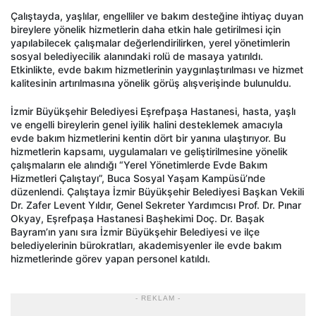
Çalıştayda, yaşlılar, engelliler ve bakım desteğine ihtiyaç duyan
bireylere yönelik hizmetlerin daha etkin hale getirilmesi için
yapılabilecek çalışmalar değerlendirilirken, yerel yönetimlerin
sosyal belediyecilik alanındaki rolü de masaya yatırıldı.
Etkinlikte, evde bakım hizmetlerinin yaygınlaştırılması ve hizmet
kalitesinin artırılmasına yönelik görüş alışverişinde bulunuldu.
İzmir Büyükşehir Belediyesi Eşrefpaşa Hastanesi, hasta, yaşlı
ve engelli bireylerin genel iyilik halini desteklemek amacıyla
evde bakım hizmetlerini kentin dört bir yanına ulaştırıyor. Bu
hizmetlerin kapsamı, uygulamaları ve geliştirilmesine yönelik
çalışmaların ele alındığı “Yerel Yönetimlerde Evde Bakım
Hizmetleri Çalıştayı”, Buca Sosyal Yaşam Kampüsü’nde
düzenlendi. Çalıştaya İzmir Büyükşehir Belediyesi Başkan Vekili
Dr. Zafer Levent Yıldır, Genel Sekreter Yardımcısı Prof. Dr. Pınar
Okyay, Eşrefpaşa Hastanesi Başhekimi Doç. Dr. Başak
Bayram’ın yanı sıra İzmir Büyükşehir Belediyesi ve ilçe
belediyelerinin bürokratları, akademisyenler ile evde bakım
hizmetlerinde görev yapan personel katıldı.
- REKLAM -