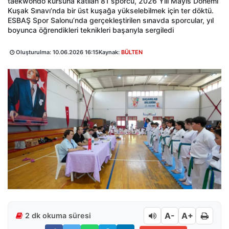
taekwondo kursuna katılan 81 sporcu, 2026 Yılı Mayıs Dönemi
Kuşak Sınavı’nda bir üst kuşağa yükselebilmek için ter döktü.
ESBAŞ Spor Salonu’nda gerçekleştirilen sınavda sporcular, yıl
boyunca öğrendikleri teknikleri başarıyla sergiledi
Oluşturulma:
10.06.2026 16:15
Kaynak:
BÜLTEN
A-
A+
2 dk okuma süresi