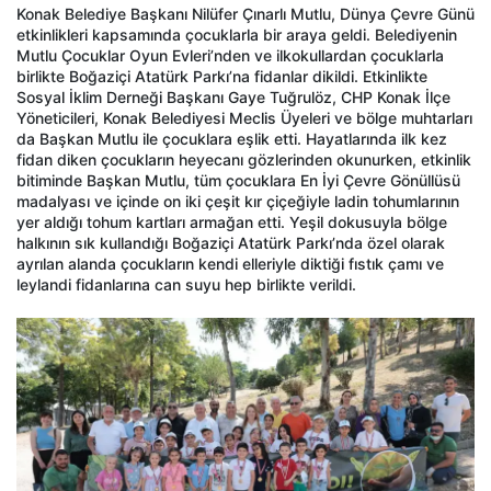
Konak Belediye Başkanı Nilüfer Çınarlı Mutlu, Dünya Çevre Günü
etkinlikleri kapsamında çocuklarla bir araya geldi. Belediyenin
Mutlu Çocuklar Oyun Evleri’nden ve ilkokullardan çocuklarla
birlikte Boğaziçi Atatürk Parkı’na fidanlar dikildi. Etkinlikte
Sosyal İklim Derneği Başkanı Gaye Tuğrulöz, CHP Konak İlçe
Yöneticileri, Konak Belediyesi Meclis Üyeleri ve bölge muhtarları
da Başkan Mutlu ile çocuklara eşlik etti. Hayatlarında ilk kez
fidan diken çocukların heyecanı gözlerinden okunurken, etkinlik
bitiminde Başkan Mutlu, tüm çocuklara En İyi Çevre Gönüllüsü
madalyası ve içinde on iki çeşit kır çiçeğiyle ladin tohumlarının
yer aldığı tohum kartları armağan etti. Yeşil dokusuyla bölge
halkının sık kullandığı Boğaziçi Atatürk Parkı’nda özel olarak
ayrılan alanda çocukların kendi elleriyle diktiği fıstık çamı ve
leylandi fidanlarına can suyu hep birlikte verildi.