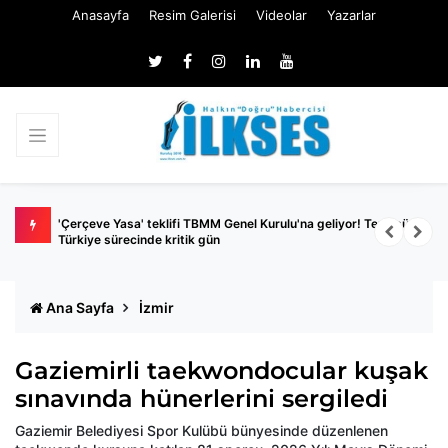
Anasayfa
Resim Galerisi
Videolar
Yazarlar
eniyle
'Çerçeve Yasa' teklifi TBMM Genel Kurulu'na geliyor! Terörsüz
B
Türkiye sürecinde kritik gün
ü
Ana Sayfa
İzmir
Gaziemirli taekwondocular kuşak
sınavında hünerlerini sergiledi
Gaziemir Belediyesi Spor Kulübü bünyesinde düzenlenen