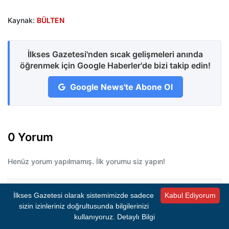
Kaynak:
BÜLTEN
İlkses Gazetesi'nden sıcak gelişmeleri anında
öğrenmek için Google Haberler'de bizi takip edin!
Google News'te Abone Ol
0 Yorum
Henüz yorum yapılmamış. İlk yorumu siz yapın!
İlkses Gazetesi olarak sistemimizde sadece
Kabul Ediyorum
Bir Yorum Bırakın
sizin izinleriniz doğrultusunda bilgilerinizi
E-posta adresiniz yayımlanmayacaktır.
Gerekli
kullanıyoruz.
Detaylı Bilgi
alanlar
*
ile işaretlenmişlerdir.