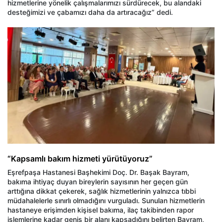
hizmetlerine yönelik çalışmalarımızı sürdürecek, bu alandaki
desteğimizi ve çabamızı daha da artıracağız” dedi.
“Kapsamlı bakım hizmeti yürütüyoruz”
Eşrefpaşa Hastanesi Başhekimi Doç. Dr. Başak Bayram,
bakıma ihtiyaç duyan bireylerin sayısının her geçen gün
arttığına dikkat çekerek, sağlık hizmetlerinin yalnızca tıbbi
müdahalelerle sınırlı olmadığını vurguladı. Sunulan hizmetlerin
hastaneye erişimden kişisel bakıma, ilaç takibinden rapor
işlemlerine kadar geniş bir alanı kapsadığını belirten Bayram,