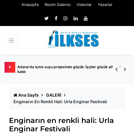
Anasayfa
Resim Galerisi
Videolar
Yazarlar
ında
Bakırköy’de kedilere mama verirken yolu kapatan kadın
S
yakalandı: Hakkında 150 kayıt çıktı
A
Ana Sayfa
GALERİ
Enginarın En Renkli Hali: Urla Enginar Festivali
Enginarın en renkli hali: Urla
Enginar Festivali