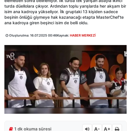
elemeden sonra belirleniyor. İlk turda tek yarışan adayla ikinci
turda düellolara çıkıyor. Ardından toplu yarışlarda her akşam bir
isim ana kadroya yükseliyor. İlk gruptaki 13 kişiden sadece
beşinin önlüğü giymeye hak kazanacağı etapta MasterChef'te
ana kadroya giren beşinci isim de belli oldu.
Oluşturulma:
16.07.2025 00:46
Kaynak:
HABER MERKEZİ
A-
A+
1 dk okuma süresi