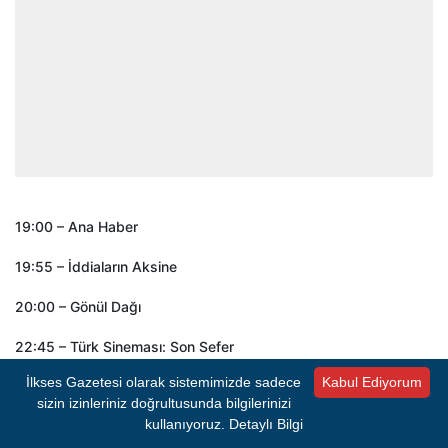
19:00 – Ana Haber
19:55 – İddiaların Aksine
20:00 – Gönül Dağı
22:45 – Türk Sineması: Son Sefer
İlkses Gazetesi olarak sistemimizde sadece
Kabul Ediyorum
sizin izinleriniz doğrultusunda bilgilerinizi
- REKLAM -
kullanıyoruz.
Detaylı Bilgi