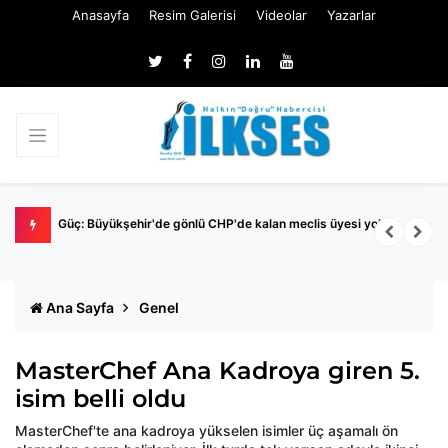
Anasayfa
Resim Galerisi
Videolar
Yazarlar
Nİ
Güç: Büyükşehir'de gönlü CHP'de kalan meclis üyesi yok
M
İ
Ana Sayfa
Genel
MasterChef Ana Kadroya giren 5.
isim belli oldu
MasterChef'te ana kadroya yükselen isimler üç aşamalı ön