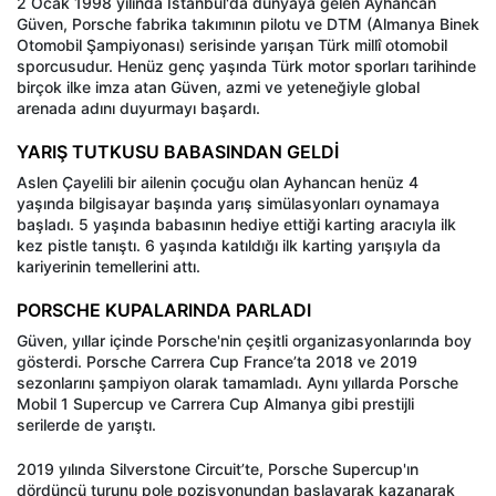
2 Ocak 1998 yılında İstanbul'da dünyaya gelen Ayhancan
Güven, Porsche fabrika takımının pilotu ve DTM (Almanya Binek
Otomobil Şampiyonası) serisinde yarışan Türk millî otomobil
sporcusudur. Henüz genç yaşında Türk motor sporları tarihinde
birçok ilke imza atan Güven, azmi ve yeteneğiyle global
arenada adını duyurmayı başardı.
YARIŞ TUTKUSU BABASINDAN GELDİ
Aslen Çayelili bir ailenin çocuğu olan Ayhancan henüz 4
yaşında bilgisayar başında yarış simülasyonları oynamaya
başladı. 5 yaşında babasının hediye ettiği karting aracıyla ilk
kez pistle tanıştı. 6 yaşında katıldığı ilk karting yarışıyla da
kariyerinin temellerini attı.
PORSCHE KUPALARINDA PARLADI
Güven, yıllar içinde Porsche'nin çeşitli organizasyonlarında boy
gösterdi. Porsche Carrera Cup France’ta 2018 ve 2019
sezonlarını şampiyon olarak tamamladı. Aynı yıllarda Porsche
Mobil 1 Supercup ve Carrera Cup Almanya gibi prestijli
serilerde de yarıştı.
2019 yılında Silverstone Circuit’te, Porsche Supercup'ın
dördüncü turunu pole pozisyonundan başlayarak kazanarak