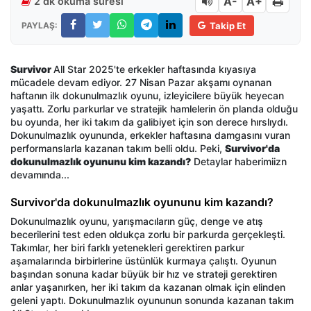
A-
A+
2 dk okuma süresi
PAYLAŞ:
Takip Et
Survivor
All Star 2025'te erkekler haftasında kıyasıya
mücadele devam ediyor. 27 Nisan Pazar akşamı oynanan
haftanın ilk dokunulmazlık oyunu, izleyicilere büyük heyecan
yaşattı. Zorlu parkurlar ve stratejik hamlelerin ön planda olduğu
bu oyunda, her iki takım da galibiyet için son derece hırslıydı.
Dokunulmazlık oyununda, erkekler haftasına damgasını vuran
performanslarla kazanan takım belli oldu. Peki,
Survivor'da
dokunulmazlık oyununu kim kazandı?
Detaylar haberimiizn
devamında...
Survivor'da dokunulmazlık oyununu kim kazandı?
Dokunulmazlık oyunu, yarışmacıların güç, denge ve atış
becerilerini test eden oldukça zorlu bir parkurda gerçekleşti.
Takımlar, her biri farklı yetenekleri gerektiren parkur
aşamalarında birbirlerine üstünlük kurmaya çalıştı. Oyunun
başından sonuna kadar büyük bir hız ve strateji gerektiren
anlar yaşanırken, her iki takım da kazanan olmak için elinden
geleni yaptı. Dokunulmazlık oyununun sonunda kazanan takım