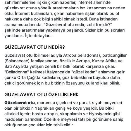
zehirlenmelerine ilişkin çıkan haberler, internet aleminde
güzelavrat otuna yönelik araştırmaların hız kazanmasına neden
oldu. İnternet kullanıcıları, çıkan haberlere ilişkin olarak bu ot
hakkında daha çok bilgi sahibi olmak istedi. Buna istinaden
arama motorlarında, “Güzelavrat otu nedir, zehirli midir?”
şeklinde araştırmalar yapılmaya başlandı. Sizler için bu soruları
yanıtladık. İşte detaylar…
GÜZELAVRAT OTU NEDİR?
Güzelavrat otu (bilimsel adıyla Atropa belladonna), patlıcangiller
(Solanaceae) familyasından, özellikle Avrupa, Kuzey Afrika ve
Batı Asya’da yetişen zehirli bir bitki olarak karşımıza çıkar.
"Belladonna" kelimesi İtalyanca'da "güzel kadın" anlamına gelir
çünkü Orta Çağ’da kadınların, göz bebeklerini büyütüp daha
çekici görünmek için bu bitkinin özsuyunu kullandıkları bilinir.
GÜZELAVRAT OTU ÖZELLİKLERİ:
Güzelavrat otu
, morumsu çiçekleri ve parlak siyah meyveleri
olan bir bitkidir. Yaprakları geniş ve koyu yeşildir. Bu bitki
alkaloid içerir; başta atropin, skopolamin ve hiyosiyamin gibi
maddeleri barındırır. Özellikle meyvesi tatlı bir görünüme sahip
olduğundan çocuklar için tehlikelidir.