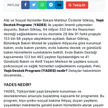
PAYLAŞ:
Takip Et
Aile ve Sosyal Hizmetler Bakanı Mahinur Özdemir Göktaş,
Yaşlı
Destek Programı
(
YADES
) ile yapılan önemli çalışmaları
duyurdu. Bakan Göktaş, 64 milyon 333 bin lira finansman
desteği sağladıklarını ve bu destekle 28 ilde 91 farklı projeyle
153 bin 98 yaşlıya ulaştıklarını açıkladı. Bakan Göktaş,
Bütünleşik Bakım Modeli ile yaşlıların ihtiyacına göre kurumsal
bakım, evde bakım yardımı, evde bakıma destek ve gündüzlü
bakım hizmetlerini sunduklarını belirtti. Evde Bakım Desteği
kapsamında 123 bin 463 yaşlının faydalandığını ve 41
Gündüzlü Bakım ve Aktif Yaşam Merkezi ile yaşlılara sosyal,
psikososyal ve sağlık hizmetleri sağladıklarını vurguladı. Peki,
Yaşlı Destek Programı (YADES) nedir?
Detaylar haberimizin
devamında...
YADES NEDİR?
YADES, Türkiye’deki yaşlı bireylerin korunması ve
desteklenmesi amacıyla başlatılmış kapsamlı bir programdır. Bu
program, biyo-psiko-sosyal bakıma ihtiyaç duyan yaşlıların,
yaşadıkları mekânlarda gerekli bakım hizmetlerini alarak yaşam