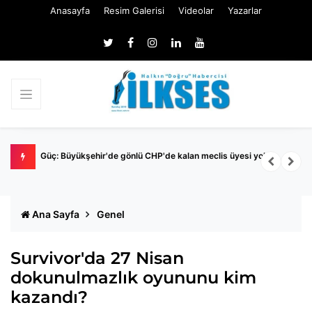
Anasayfa
Resim Galerisi
Videolar
Yazarlar
Nİ
Güç: Büyükşehir'de gönlü CHP'de kalan meclis üyesi yok
M
İ
Ana Sayfa
Genel
Survivor'da 27 Nisan
dokunulmazlık oyununu kim
kazandı?