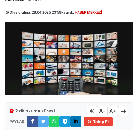
Oluşturulma:
26.04.2025 23:59
Kaynak:
HABER MERKEZİ
A-
A+
2 dk okuma süresi
PAYLAŞ:
Takip Et