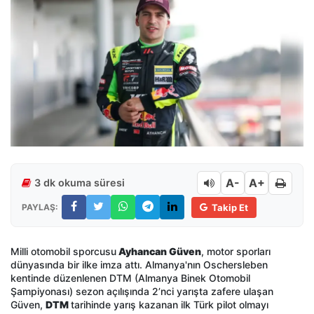
A-
A+
3 dk okuma süresi
PAYLAŞ:
Takip Et
Milli otomobil sporcusu
Ayhancan Güven
, motor sporları
dünyasında bir ilke imza attı. Almanya'nın Oschersleben
kentinde düzenlenen DTM (Almanya Binek Otomobil
Şampiyonası) sezon açılışında 2’nci yarışta zafere ulaşan
Güven,
DTM
tarihinde yarış kazanan ilk Türk pilot olmayı