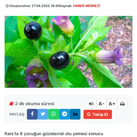
Oluşturulma:
27.04.2025 16:45
Kaynak:
HABER MERKEZİ
A-
A+
2 dk okuma süresi
PAYLAŞ:
Takip Et
Kars’ta 8 çocuğun güzelavrat otu yemesi sonucu