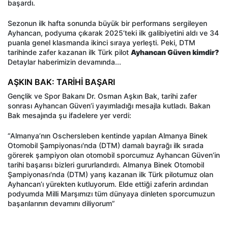
başardı.
Sezonun ilk hafta sonunda büyük bir performans sergileyen
Ayhancan, podyuma çıkarak 2025’teki ilk galibiyetini aldı ve 34
puanla genel klasmanda ikinci sıraya yerleşti. Peki, DTM
tarihinde zafer kazanan ilk Türk pilot
Ayhancan Güven kimdir?
Detaylar haberimizin devamında...
AŞKIN BAK: TARİHİ BAŞARI
Gençlik ve Spor Bakanı Dr. Osman Aşkın Bak, tarihi zafer
sonrası Ayhancan Güven’i yayımladığı mesajla kutladı. Bakan
Bak mesajında şu ifadelere yer verdi:
“Almanya’nın Oschersleben kentinde yapılan Almanya Binek
Otomobil Şampiyonası'nda (DTM) damalı bayrağı ilk sırada
görerek şampiyon olan otomobil sporcumuz Ayhancan Güven’in
tarihi başarısı bizleri gururlandırdı. Almanya Binek Otomobil
Şampiyonası'nda (DTM) yarış kazanan ilk Türk pilotumuz olan
Ayhancan’ı yürekten kutluyorum. Elde ettiği zaferin ardından
podyumda Milli Marşımızı tüm dünyaya dinleten sporcumuzun
başarılarının devamını diliyorum”