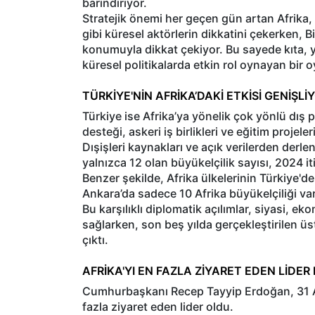
barındırıyor.
Stratejik önemi her geçen gün artan Afrika, 
gibi küresel aktörlerin dikkatini çekerken, Bi
konumuyla dikkat çekiyor. Bu sayede kıta, 
küresel politikalarda etkin rol oynayan bir 
TÜRKİYE'NİN AFRİKA’DAKİ ETKİSİ GENİŞLİ
Türkiye ise Afrika’ya yönelik çok yönlü dış p
desteği, askeri iş birlikleri ve eğitim projeler
Dışişleri kaynakları ve açık verilerden derle
yalnızca 12 olan büyükelçilik sayısı, 2024 iti
Benzer şekilde, Afrika ülkelerinin Türkiye'de
Ankara’da sadece 10 Afrika büyükelçiliği var
Bu karşılıklı diplomatik açılımlar, siyasi, e
sağlarken, son beş yılda gerçekleştirilen üst
çıktı.
AFRİKA'YI EN FAZLA ZİYARET EDEN LİDE
Cumhurbaşkanı Recep Tayyip Erdoğan, 31 Afr
fazla ziyaret eden lider oldu.