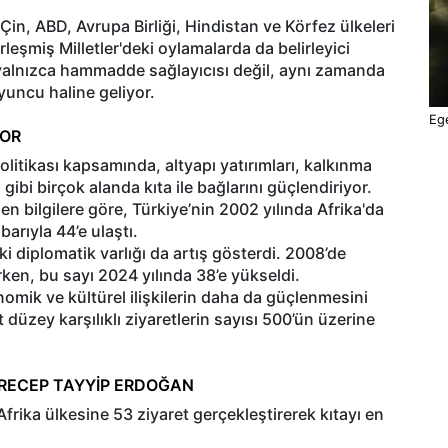
Çin, ABD, Avrupa Birliği, Hindistan ve Körfez ülkeleri
rleşmiş Milletler'deki oylamalarda da belirleyici
yalnızca hammadde sağlayıcısı değil, aynı zamanda
oyuncu haline geliyor.
Ege
YOR
olitikası kapsamında, altyapı yatırımları, kalkınma
i gibi birçok alanda kıta ile bağlarını güçlendiriyor.
nen bilgilere göre, Türkiye’nin 2002 yılında Afrika'da
barıyla 44’e ulaştı.
ki diplomatik varlığı da artış gösterdi. 2008’de
ken, bu sayı 2024 yılında 38’e yükseldi.
konomik ve kültürel ilişkilerin daha da güçlenmesini
 düzey karşılıklı ziyaretlerin sayısı 500’ün üzerine
R RECEP TAYYİP ERDOĞAN
ika ülkesine 53 ziyaret gerçekleştirerek kıtayı en