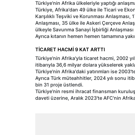
Türkiye'nin Afrika ülkeleriyle yaptığı anlaşm
Türkiye, Afrika'dan 49 ülke ile Ticari ve Ekon
Karşılıklı Teşviki ve Korunması Anlaşması, 1
Anlaşması, 35 ülke ile Askeri Çerçeve Anlaşm
ülkeyle Savunma Sanayi İşbirliği Anlaşması 
Ayrıca kıtanın hemen hemen tamamına yakın 
TİCARET HACMİ 9 KAT ARTTI
Türkiye'nin Afrika'yla ticaret hacmi, 2002 y
itibarıyla 36,6 milyar dolara yükselerek yakla
Türkiye'nin Afrika'daki yatırımları ise 2003'
Ayrıca Türk müteahhitler, 2024 yılı sonu iti
bin 31 proje üstlendi.
Türkiye'nin resmi ihracat finansman kurulu
daveti üzerine, Aralık 2023'te AFC'nin Afrik