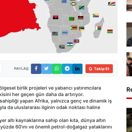
PAYLAŞ:
Takip Et
lgesel birlik projeleri ve yabancı yatırımcılara
R
isini her geçen gün daha da artırıyor.
ahipliği yapan Afrika, yalnızca genç ve dinamik iş
yla da uluslararası ilginin odak noktası haline
er altı kaynaklarına sahip olan kıta, dünya altın
n yüzde 60’ını ve önemli petrol-doğalgaz yataklarını