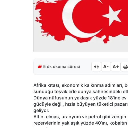
A-
A+
5 dk okuma süresi
Afrika kıtası, ekonomik kalkınma adımları, bö
sunduğu teşviklerle dünya sahnesindeki etk
Dünya nüfusunun yaklaşık yüzde 18’ine ev s
gücüyle değil, hızla büyüyen tüketici pazarı
geliyor.
Altın, elmas, uranyum ve petrol gibi zengin y
rezervlerinin yaklaşık yüzde 40’ını, kobaltı