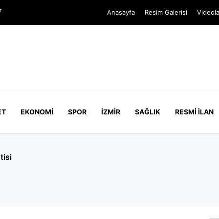
r
Anasayfa
Resim Galerisi
Videola
ET
EKONOMI
SPOR
İZMIR
SAĞLIK
RESMI İLAN
tisi