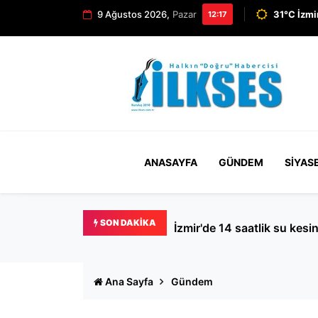
9 Ağustos 2026,
Pazar
31°C İzmi
12:17
ANASAYFA
GÜNDEM
SIYAS
SON DAKIKA
İzmir'de 14 saatlik su kesin
Ana Sayfa
Gündem