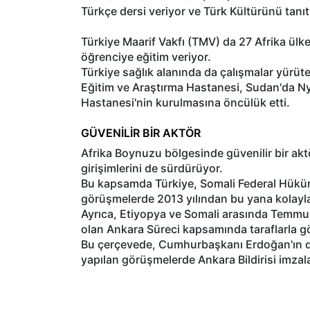
Türkçe dersi veriyor ve Türk Kültürünü tanıt
Türkiye Maarif Vakfı (TMV) da 27 Afrika ülk
öğrenciye eğitim veriyor.
Türkiye sağlık alanında da çalışmalar yür
Eğitim ve Araştırma Hastanesi, Sudan'da Nya
Hastanesi'nin kurulmasına öncülük etti.
GÜVENİLİR BİR AKTÖR
Afrika Boynuzu bölgesinde güvenilir bir aktör
girişimlerini de sürdürüyor.
Bu kapsamda Türkiye, Somali Federal Hüküme
görüşmelerde 2013 yılından bu yana kolaylaşt
Ayrıca, Etiyopya ve Somali arasında Temmuz 
olan Ankara Süreci kapsamında taraflarla gö
Bu çerçevede, Cumhurbaşkanı Erdoğan'ın da
yapılan görüşmelerde Ankara Bildirisi imzal