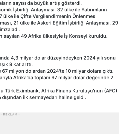
aların sayısı da büyük artış gösterdi.
omik İşbirliği Anlaşması, 32 ülke ile Yatırımların
7 ülke ile Çifte Vergilendirmenin Önlenmesi
ası, 21 ülke ile Askeri Eğitim İşbirliği Anlaşması, 29
imzaladı.
sayılan 49 Afrika ülkesiyle İş Konseyi kuruldu.
ılında 4,3 milyar dolar düzeyindeyken 2024 yılı sonu
şık 9 kat arttı.
te 67 milyon dolardan 2024'te 10 milyar dolara çıktı.
barıyla Afrika'da toplam 97 milyar dolar değerinde 2
şu Türk Eximbank, Afrika Finans Kuruluşu'nun (AFC)
a dışından ilk sermayedarı haline geldi.
- REKLAM -