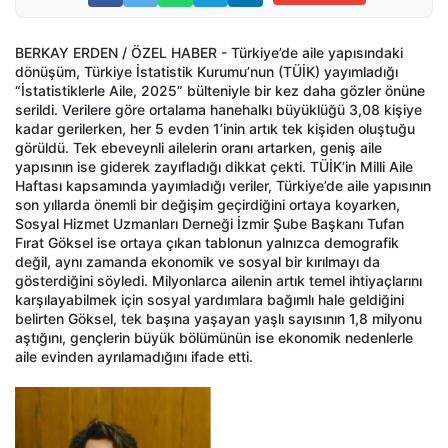
BERKAY ERDEN / ÖZEL HABER - Türkiye’de aile yapısındaki
dönüşüm, Türkiye İstatistik Kurumu’nun (TÜİK) yayımladığı
“İstatistiklerle Aile, 2025” bülteniyle bir kez daha gözler önüne
serildi. Verilere göre ortalama hanehalkı büyüklüğü 3,08 kişiye
kadar gerilerken, her 5 evden 1’inin artık tek kişiden oluştuğu
görüldü. Tek ebeveynli ailelerin oranı artarken, geniş aile
yapısının ise giderek zayıfladığı dikkat çekti. TÜİK’in Milli Aile
Haftası kapsamında yayımladığı veriler, Türkiye’de aile yapısının
son yıllarda önemli bir değişim geçirdiğini ortaya koyarken,
Sosyal Hizmet Uzmanları Derneği İzmir Şube Başkanı Tufan
Fırat Göksel ise ortaya çıkan tablonun yalnızca demografik
değil, aynı zamanda ekonomik ve sosyal bir kırılmayı da
gösterdiğini söyledi. Milyonlarca ailenin artık temel ihtiyaçlarını
karşılayabilmek için sosyal yardımlara bağımlı hale geldiğini
belirten Göksel, tek başına yaşayan yaşlı sayısının 1,8 milyonu
aştığını, gençlerin büyük bölümünün ise ekonomik nedenlerle
aile evinden ayrılamadığını ifade etti.