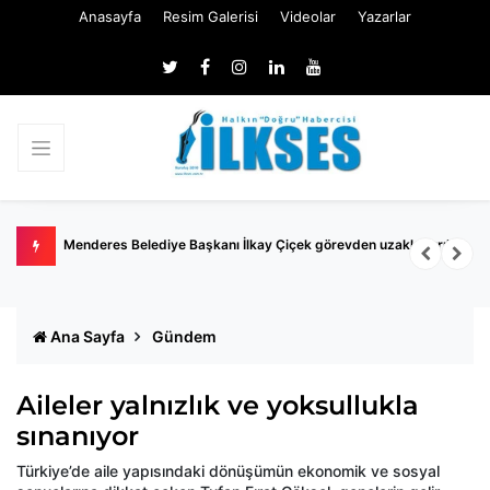
Anasayfa
Resim Galerisi
Videolar
Yazarlar
Menderes Belediye Başkanı İlkay Çiçek görevden uzaklaştırıldı
Ö
R
Ana Sayfa
Gündem
Aileler yalnızlık ve yoksullukla
sınanıyor
Türkiye’de aile yapısındaki dönüşümün ekonomik ve sosyal