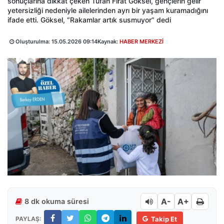
sonuçlarına dikkat çeken Tufan Fırat Göksel, gençlerin gelir
yetersizliği nedeniyle ailelerinden ayrı bir yaşam kuramadığını
ifade etti. Göksel, “Rakamlar artık susmuyor” dedi
Oluşturulma:
15.05.2026 09:14
Kaynak:
HABER MERKEZİ
A-
A+
8 dk okuma süresi
PAYLAŞ:
Takip Et