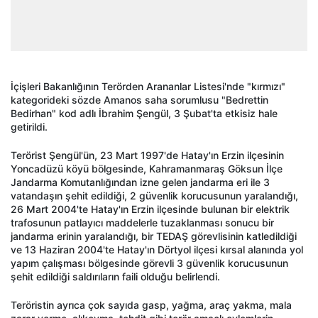
İçişleri Bakanlığının Terörden Arananlar Listesi'nde "kırmızı"
kategorideki sözde Amanos saha sorumlusu "Bedrettin
Bedirhan" kod adlı İbrahim Şengül, 3 Şubat'ta etkisiz hale
getirildi.
Terörist Şengül'ün, 23 Mart 1997'de Hatay'ın Erzin ilçesinin
Yoncadüzü köyü bölgesinde, Kahramanmaraş Göksun İlçe
Jandarma Komutanlığından izne gelen jandarma eri ile 3
vatandaşın şehit edildiği, 2 güvenlik korucusunun yaralandığı,
26 Mart 2004'te Hatay'ın Erzin ilçesinde bulunan bir elektrik
trafosunun patlayıcı maddelerle tuzaklanması sonucu bir
jandarma erinin yaralandığı, bir TEDAŞ görevlisinin katledildiği
ve 13 Haziran 2004'te Hatay'ın Dörtyol ilçesi kırsal alanında yol
yapım çalışması bölgesinde görevli 3 güvenlik korucusunun
şehit edildiği saldırıların faili olduğu belirlendi.
Teröristin ayrıca çok sayıda gasp, yağma, araç yakma, mala