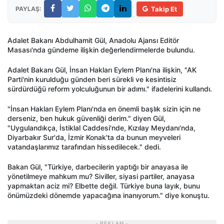
PAYLAŞ:
Takip Et
Adalet Bakanı Abdulhamit Gül, Anadolu Ajansı Editör
Masası'nda gündeme ilişkin değerlendirmelerde bulundu.
Adalet Bakanı Gül, İnsan Hakları Eylem Planı'na ilişkin, "AK
Parti'nin kurulduğu günden beri sürekli ve kesintisiz
sürdürdüğü reform yolculuğunun bir adımı." ifadelerini kullandı.
"İnsan Hakları Eylem Planı'nda en önemli başlık sizin için ne
derseniz, ben hukuk güvenliği derim." diyen Gül,
"Uygulandıkça, İstiklal Caddesi'nde, Kızılay Meydanı'nda,
Diyarbakır Sur'da, İzmir Konak'ta da bunun meyveleri
vatandaşlarımız tarafından hissedilecek." dedi.
Bakan Gül, "Türkiye, darbecilerin yaptığı bir anayasa ile
yönetilmeye mahkum mu? Siviller, siyasi partiler, anayasa
yapmaktan aciz mi? Elbette değil. Türkiye buna layık, bunu
önümüzdeki dönemde yapacağına inanıyorum." diye konuştu.
- REKLAM -