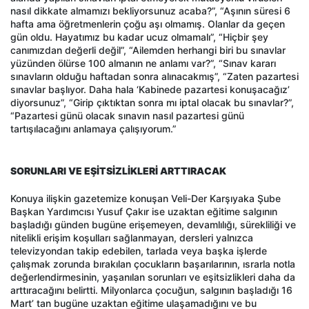
nasıl dikkate almamızı bekliyorsunuz acaba?”, “Aşının süresi 6
hafta ama öğretmenlerin çoğu aşı olmamış. Olanlar da geçen
gün oldu. Hayatımız bu kadar ucuz olmamalı”, “Hiçbir şey
canımızdan değerli değil”, “Ailemden herhangi biri bu sınavlar
yüzünden ölürse 100 almanın ne anlamı var?”, “Sınav kararı
sınavların olduğu haftadan sonra alınacakmış”, “Zaten pazartesi
sınavlar başlıyor. Daha hala ‘Kabinede pazartesi konuşacağız’
diyorsunuz”, “Girip çıktıktan sonra mı iptal olacak bu sınavlar?”,
“Pazartesi günü olacak sınavın nasıl pazartesi günü
tartışılacağını anlamaya çalışıyorum.”
SORUNLARI VE EŞİTSİZLİKLERİ ARTTIRACAK
Konuya ilişkin gazetemize konuşan Veli-Der Karşıyaka Şube
Başkan Yardımcısı Yusuf Çakır ise uzaktan eğitime salgının
başladığı günden bugüne erişemeyen, devamlılığı, sürekliliği ve
nitelikli erişim koşulları sağlanmayan, dersleri yalnızca
televizyondan takip edebilen, tarlada veya başka işlerde
çalışmak zorunda bırakılan çocukların başarılarının, ısrarla notla
değerlendirmesinin, yaşanılan sorunları ve eşitsizlikleri daha da
arttıracağını belirtti. Milyonlarca çocuğun, salgının başladığı 16
Mart’ tan bugüne uzaktan eğitime ulaşamadığını ve bu