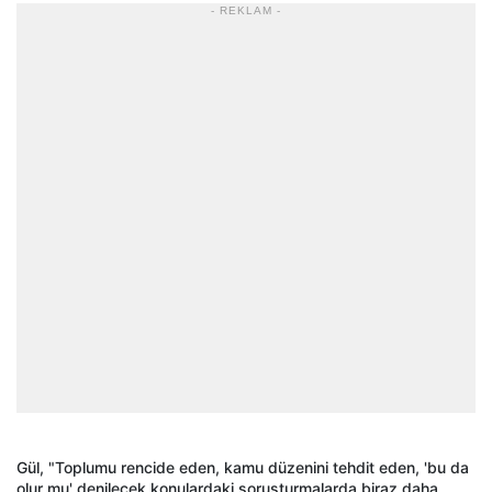
- REKLAM -
Gül, "Toplumu rencide eden, kamu düzenini tehdit eden, 'bu da
olur mu' denilecek konulardaki soruşturmalarda biraz daha