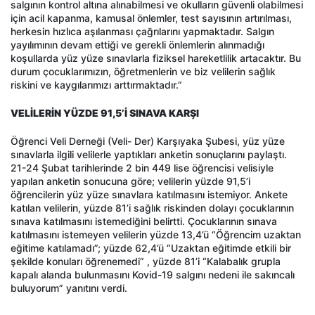
salgının kontrol altına alınabilmesi ve okulların güvenli olabilmesi
için acil kapanma, kamusal önlemler, test sayısının artırılması,
herkesin hızlıca aşılanması çağrılarını yapmaktadır. Salgın
yayılımının devam ettiği ve gerekli önlemlerin alınmadığı
koşullarda yüz yüze sınavlarla fiziksel hareketlilik artacaktır. Bu
durum çocuklarımızın, öğretmenlerin ve biz velilerin sağlık
riskini ve kaygılarımızı arttırmaktadır.”
VELİLERİN YÜZDE 91,5’İ SINAVA KARŞI
Öğrenci Veli Derneği (Veli- Der) Karşıyaka Şubesi, yüz yüze
sınavlarla ilgili velilerle yaptıkları anketin sonuçlarını paylaştı.
21-24 Şubat tarihlerinde 2 bin 449 lise öğrencisi velisiyle
yapılan anketin sonucuna göre; velilerin yüzde 91,5’i
öğrencilerin yüz yüze sınavlara katılmasını istemiyor. Ankete
katılan velilerin, yüzde 81’i sağlık riskinden dolayı çocuklarının
sınava katılmasını istemediğini belirtti. Çocuklarının sınava
katılmasını istemeyen velilerin yüzde 13,4’ü “Öğrencim uzaktan
eğitime katılamadı”; yüzde 62,4’ü “Uzaktan eğitimde etkili bir
şekilde konuları öğrenemedi” , yüzde 81’i “Kalabalık grupla
kapalı alanda bulunmasını Kovid-19 salgını nedeni ile sakıncalı
buluyorum” yanıtını verdi.