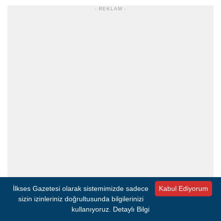
- REKLAM -
İlkses Gazetesi olarak sistemimizde sadece
Kabul Ediyorum
sizin izinleriniz doğrultusunda bilgilerinizi
kullanıyoruz.
Detaylı Bilgi
EĞİTİMCİLER KAYGI DUYUYOR