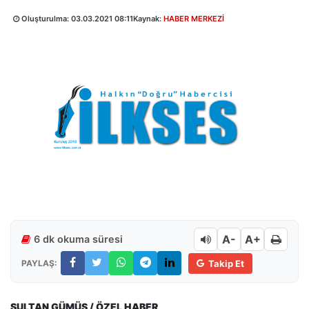
Oluşturulma:
03.03.2021 08:11
Kaynak:
HABER MERKEZİ
A-
A+
6 dk okuma süresi
PAYLAŞ:
Takip Et
SULTAN GÜMÜŞ / ÖZEL HABER