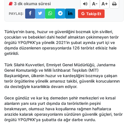
A-
A+
3 dk okuma süresi
PAYLAŞ:
Takip Et
Türkiye'nin barış, huzur ve güvenliğini bozmak için sivilleri,
çocukları ve bebekleri dahi hedef almaktan çekinmeyen terör
örgütü YPG/PKK'ya yönelik 2021'in şubat ayında yurt içi ve
dışında düzenlenen operasyonlarda 126 terörist etkisiz hale
getirildi.
Türk Silahlı Kuvvetleri, Emniyet Genel Müdürlüğü, Jandarma
Genel Komutanlığı ve Milli İstihbarat Teşkilatı (MİT)
Başkanlığının, ülkenin huzur ve kardeşliğini bozmaya çalışan
terör örgütlerine yönelik amansız takibi, güvenlik korucularının
da desteğiyle kararlılıkla devam ediyor.
Gece gündüz ve kar kış demeden şehir merkezleri ve kırsal
alanların yanı sıra yurt dışında da teröristlerin peşini
bırakmayan, olumsuz hava koşullarına rağmen haftalarca
arazide kalarak operasyonlarını sürdüren güvenlik güçleri, terör
örgütü YPG/PKK'ya şubatta da ağır darbe vurdu.