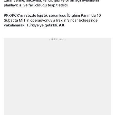
zarar verme, alıkoyma, tehdit gibi terör amaçlı eylemlerin
planlayıcısı ve faili olduğu tespit edildi.
PKK/KCK'nın sözde lojistik sorumlusu İbrahim Parım da 10
Şubat'ta MİT'in operasyonuyla Irak'ın Sincar bölgesinde
yakalanarak, Türkiye'ye getirildi.
AA
- REKLAM -