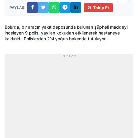
PAYLAŞ:
Takip Et
Bolu’da, bir arac
ın yakıt deposunda bulunan ş
üpheli maddeyi
inceleyen 9 polis, yay
ılan kokudan etkilenerek hastaneye
kaldırıldı. Polislerden 2’si yoğun bakımda tutuluyor.
- REKLAM -