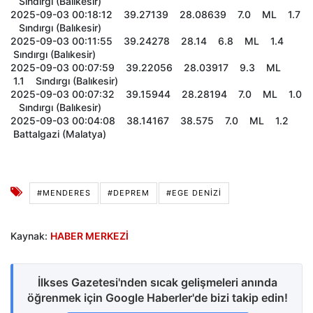
Sındırgı (Balıkesir)
2025-09-03 00:18:12 39.27139 28.08639 7.0 ML 1.7
Sındırgı (Balıkesir)
2025-09-03 00:11:55 39.24278 28.14 6.8 ML 1.4
Sındırgı (Balıkesir)
2025-09-03 00:07:59 39.22056 28.03917 9.3 ML
1.1 Sındırgı (Balıkesir)
2025-09-03 00:07:32 39.15944 28.28194 7.0 ML 1.0
Sındırgı (Balıkesir)
2025-09-03 00:04:08 38.14167 38.575 7.0 ML 1.2
Battalgazi (Malatya)
#MENDERES
#DEPREM
#EGE DENIZI
Kaynak:
HABER MERKEZİ
İlkses Gazetesi'nden sıcak gelişmeleri anında
öğrenmek için Google Haberler'de bizi takip edin!