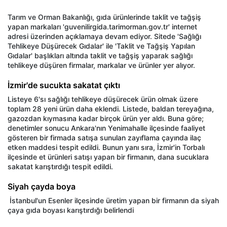
Tar
ım ve Orman Bakanlığı, gıda
ürünlerinde taklit ve ta
ğşiş
yapan markaları 'guvenilirgida.tarimorman.gov.tr' internet
adresi
üzerinden aç
ıklamaya devam ediyor. Sitede 'Sağlığı
Tehlikeye D
ü
ş
ürecek G
ıdalar' ile 'Taklit ve Tağşiş Yapılan
Gıdalar' başlıkları altında taklit ve tağşiş yaparak sağlığı
tehlikeye d
ü
ş
üren firmalar, markalar ve ürünler yer al
ıyor.
İzmir'de sucukta sakatat çıktı
Listeye 6'sı sağlığı tehlikeye d
ü
ş
ürecek ürün olmak üzere
toplam 28 yeni ürün daha eklendi. Listede, baldan tereya
ğına,
gazozdan kıymasına kadar bir
çok ürün yer ald
ı. Buna g
öre;
denetimler sonucu Ankara'n
ın Yenimahalle il
çesinde faaliyet
gösteren bir firmada sat
ışa sunulan zayıflama
çay
ında ila
ç
etken maddesi tespit edildi. Bunun yan
ı sıra, İzmir'in Torbalı
il
çesinde et ürünleri sat
ışı yapan bir firmanın, dana sucuklara
sakatat karıştırdığı tespit edildi.
Siyah çayda boya
İstanbul'un Esenler il
çesinde üretim yapan bir firman
ın da siyah
çaya g
ıda boyası karıştırdığı belirlendi