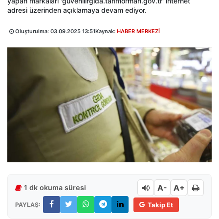
yapan markaları 'guvenilirgida.tarimorman.gov.tr' internet
adresi üzerinden açıklamaya devam ediyor.
Oluşturulma:
03.09.2025 13:51
Kaynak:
HABER MERKEZİ
A-
A+
1 dk okuma süresi
PAYLAŞ:
Takip Et