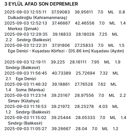
3 EYLÜL AFAD SON DEPREMLER
2025-09-03 12:55:11 37.59083 36.95611 7.0 ML 0.8
Dulkadiroğlu (Kahramanmaraş)
2025-09-03 12:52:13 37.46667 42.46556 7.0 ML 1.4
Merkez (Şırnak)
2025-09-03 12:29:35 39.18833 28.18028 7.25 ML
2.2 Sındırgı (Balıkesir)
2025-09-03 12:22:31 37.91806 27.25833 7.0 ML 1.5
Ege Denizi - Kuşadası Körfezi - [05.86 km] Kuşadası (Aydın)
2025-09-03 12:19:11 39.225 28.16111 7.95 ML 1.9
Sındırgı (Balıkesir)
2025-09-03 11:56:45 40.73389 25.72694 7.32 ML
2.1 Ege Denizi
2025-09-03 11:46:32 39.18861 27.76528 7.62 ML
1.4 Soma (Manisa)
2025-09-03 11:23:14 39.25167 28.97556 7.0 ML 2.2
Simav (Kütahya)
2025-09-03 11:16:53 39.21972 28.25278 4.03 ML
1.2 Sındırgı (Balıkesir)
2025-09-03 11:15:02 39.25444 28.05333 7.0 ML 1.4
Sındırgı (Balıkesir)
2025-09-03 11:05:27 39.26667 28.04 7.0 ML 1.2