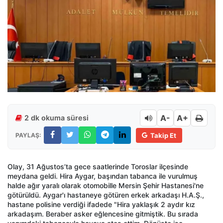
A-
A+
2 dk okuma süresi
PAYLAŞ:
Takip Et
Olay, 31 A
ğustos’ta gece saatlerinde Toroslar il
çesinde
meydana geldi. Hira
Aygar
, ba
şından tabanca ile vurulmuş
halde ağır yaralı olarak otomobille Mersin Şehir Hastanesi'ne
g
ötürüldü.
Aygar'
ı
hastaneye g
ötüren erkek arkada
şı H.A.Ş.,
hastane polisine verdiği ifadede "Hira yaklaşık 2 aydır kız
arkadaşım. Beraber asker eğlencesine gitmiştik. Bu sırada