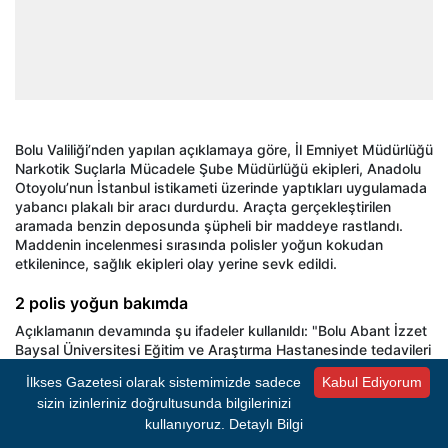
Bolu Valili
ği’nden yapılan a
ç
ıklamaya g
öre,
İl Emniyet M
üdürlü
ğ
ü
Narkotik Suçlarla Mücadele
Şube M
üdürlü
ğ
ü ekipleri, Anadolu
Otoyolu’nun
İstanbul istikameti
üzerinde yapt
ıkları uygulamada
yabancı plakalı bir aracı durdurdu. Ara
çta gerçekle
ştirilen
aramada benzin deposunda ş
üpheli bir maddeye rastland
ı.
Maddenin incelenmesi sırasında polisler yoğun kokudan
etkilenince, sağlık ekipleri olay yerine sevk edildi.
2 polis yoğun bakımda
A
ç
ıklamanın devamında şu ifadeler kullanıldı: "Bolu Abant İzzet
Baysal
Üniversitesi E
ğitim ve Araştırma Hastanesinde tedavileri
devam eden 2 personelimizin hayati tehlikesi bulunmamakla
İlkses Gazetesi olarak sistemimizde sadece
Kabul Ediyorum
birlikte
tedbiren
g
özlem amaçl
ı yoğun bakım
ünitesinde, 3
sizin izinleriniz doğrultusunda bilgilerinizi
personelimizin serviste, 3 personelimizin ise ayakta tedavileri
kullanıyoruz.
Detaylı Bilgi
devam etmekte olup, 1 personelimiz taburcu edilmi
ştir. Konuyla
ilgili gerekli adli ve idari işlemler başlatılmış olup, kamuoyuna