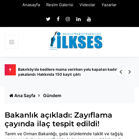
Anasayfa
Resim Galerisi
Videolar
Yazarlar
ında
Bakırköy’de kedilere mama verirken yolu kapatan kadın
S
yakalandı: Hakkında 150 kayıt çıktı
A
Ana Sayfa
Gündem
Bakanlık açıkladı: Zayıflama
çayında ilaç tespit edildi!
Tarım ve Orman Bakanlığı, gıda ürünlerinde taklit ve tağşiş