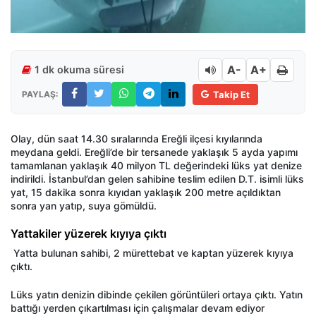
A-
A+
1 dk okuma süresi
PAYLAŞ:
Takip Et
Olay, d
ün saat 14.30 s
ıralarında Ereğli il
çesi k
ıyılarında
meydana geldi. Ereğli’de bir tersanede yaklaşık 5 ayda yapımı
tamamlanan yaklaşık 40 milyon TL değerindeki l
üks yat denize
indirildi.
İstanbul’dan gelen sahibine teslim edilen D.T. isimli l
üks
yat, 15 dakika sonra k
ıyıdan yaklaşık 200 metre a
ç
ıldıktan
sonra yan yatıp, suya g
ömüldü.
Yattakiler yüzerek kıyıya çıktı
Yatta bulunan sahibi, 2 mürettebat ve kaptan yüzerek k
ıyıya
ç
ıktı.
L
üks yat
ın denizin dibinde
çekilen görüntüleri ortaya ç
ıktı. Yatın
battığı yerden
ç
ıkartılması i
çin çal
ışmalar devam ediyor