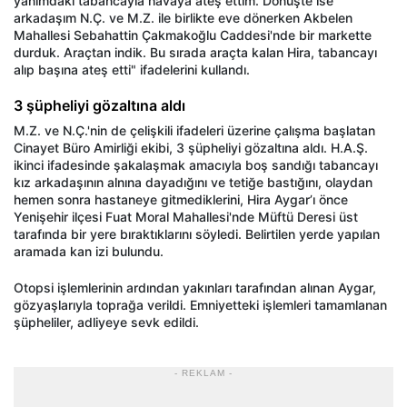
yanımdaki tabancayla havaya ateş ettim. D
önü
şte ise
arkadaşım N.
Ç. ve M.Z. ile birlikte eve dönerken
Akbelen
Mahallesi Sebahattin Çakmako
ğlu Caddesi'nde bir markette
durduk. Ara
çtan indik. Bu s
ırada ara
çta kalan Hira, tabancay
ı
alıp başına ateş etti" ifadelerini kullandı.
3 ş
üpheliyi gözalt
ına aldı
M.Z. ve N.
Ç.'
nin
de çeli
şkili ifadeleri
üzerine çal
ışma başlatan
Cinayet B
üro Amirli
ği ekibi, 3 ş
üpheliyi gözalt
ına aldı. H.A.Ş.
ikinci ifadesinde şakalaşmak amacıyla boş sandığı tabancayı
kız arkadaşının alnına dayadığını ve tetiğe bastığını, olaydan
hemen sonra hastaneye gitmediklerini, Hira
Aygar’ı
önce
Yeni
şehir il
çesi Fuat Moral Mahallesi'nde Müftü Deresi üst
taraf
ında bir yere bıraktıklarını s
öyledi. Belirtilen yerde yap
ılan
aramada kan izi bulundu.
Otopsi işlemlerinin ardından yakınları tarafından alınan
Aygar
,
g
özya
şlarıyla toprağa verildi. Emniyetteki işlemleri tamamlanan
ş
üpheliler, adliyeye sevk edildi.
- REKLAM -