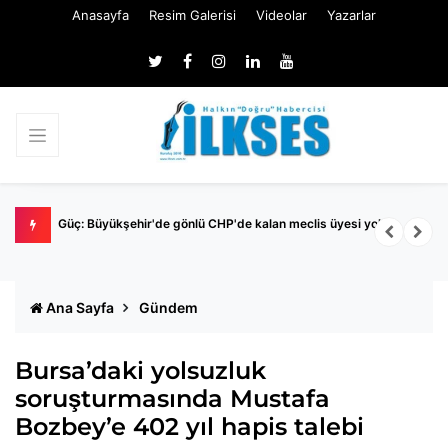
Anasayfa
Resim Galerisi
Videolar
Yazarlar
Nİ
Güç: Büyükşehir'de gönlü CHP'de kalan meclis üyesi yok
M
İ
Ana Sayfa
Gündem
Bursa’daki yolsuzluk
soruşturmasında Mustafa
Bozbey’e 402 yıl hapis talebi