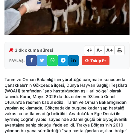
A-
A+
3 dk okuma süresi
PAYLAŞ:
Takip Et
Tarım ve Orman Bakanlığı’nın yürüttüğü çalışmalar sonucunda
Çanakkale’nin Gökçeada ilçesi, Dünya Hayvan Sağlığı Teşkilatı
(WOAH) tarafından “şap hastalığından aşılı ari bölge” olarak
tanındı. Karar, Mayıs 2026’da düzenlenen 93’üncü Genel
Oturum’da resmen kabul edildi. Tarım ve Orman Bakanlığından
yapılan açıklamada, Gökçeada’da bugüne kadar şap hastalığı
vakasına rastlanmadığı belirtildi. Anadolu’dan Ege Denizi ile
ayrılmış coğrafi yapısı sayesinde adanın güçlü bir biyogüvenlik
avantajına sahip olduğu ifade edildi. Trakya Bölgesi’nin 2010
yılından bu yana sürdürdüğü “şap hastalığından aşılı ari bölge”