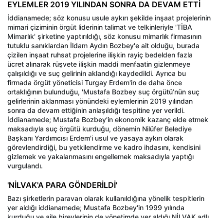
EYLEMLER 2019 YILINDAN SONRA DA DEVAM ETTİ
İddianamede; söz konusu usule aykırı şekilde inşaat projelerinin
mimari çiziminin örgüt liderinin talimat ve telkinleriyle 'TİBA
Mimarlık' şirketine yaptırıldığı, söz konusu mimarlık firmasının
tutuklu sanıklardan İldam Aydın Bozbey'e ait olduğu, burada
çizilen inşaat ruhsat projelerine ilişkin rayiç bedelden fazla
ücret alınarak rüşvete ilişkin maddi menfaatin gizlenmeye
çalışıldığı ve suç gelirinin aklandığı kaydedildi. Ayrıca bu
firmada örgüt yöneticisi Turgay Erdem'in de daha önce
ortaklığının bulunduğu, 'Mustafa Bozbey suç örgütü’nün suç
gelirlerinin aklanması yönündeki eylemlerinin 2019 yılından
sonra da devam ettiğinin anlaşıldığı tespitine yer verildi.
İddianamede; Mustafa Bozbey'in ekonomik kazanç elde etmek
maksadıyla suç örgütü kurduğu, dönemin Nilüfer Belediye
Başkanı Yardımcısı Erdem'i usul ve yasaya aykırı olarak
görevlendirdiği, bu yetkilendirme ve kadro ihdasını, kendisini
gizlemek ve yakalanmasını engellemek maksadıyla yaptığı
vurgulandı.
'NİLVAK'A PARA GÖNDERİLDİ'
Bazı şirketlerin paravan olarak kullanıldığına yönelik tespitlerin
yer aldığı iddianamede; Mustafa Bozbey'in 1999 yılında
kurduğu ve aile bireylerinin de yönetimde yer aldığı NİLVAK adlı