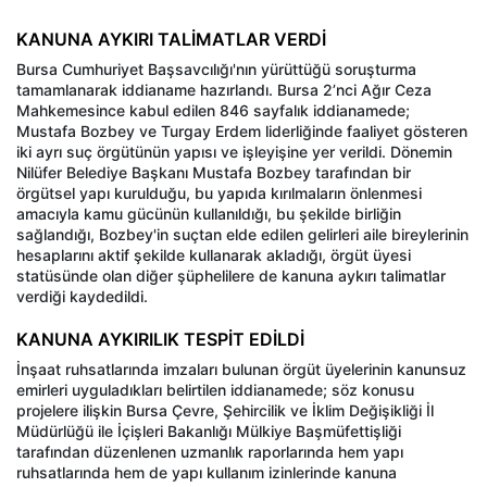
KANUNA AYKIRI TALİMATLAR VERDİ
Bursa Cumhuriyet Başsavcılığı'nın yürüttüğü soruşturma
tamamlanarak iddianame hazırlandı. Bursa 2’nci Ağır Ceza
Mahkemesince kabul edilen 846 sayfalık iddianamede;
Mustafa Bozbey ve Turgay Erdem liderliğinde faaliyet gösteren
iki ayrı suç örgütünün yapısı ve işleyişine yer verildi. Dönemin
Nilüfer Belediye Başkanı Mustafa Bozbey tarafından bir
örgütsel yapı kurulduğu, bu yapıda kırılmaların önlenmesi
amacıyla kamu gücünün kullanıldığı, bu şekilde birliğin
sağlandığı, Bozbey'in suçtan elde edilen gelirleri aile bireylerinin
hesaplarını aktif şekilde kullanarak akladığı, örgüt üyesi
statüsünde olan diğer şüphelilere de kanuna aykırı talimatlar
verdiği kaydedildi.
KANUNA AYKIRILIK TESPİT EDİLDİ
İnşaat ruhsatlarında imzaları bulunan örgüt üyelerinin kanunsuz
emirleri uyguladıkları belirtilen iddianamede; söz konusu
projelere ilişkin Bursa Çevre, Şehircilik ve İklim Değişikliği İl
Müdürlüğü ile İçişleri Bakanlığı Mülkiye Başmüfettişliği
tarafından düzenlenen uzmanlık raporlarında hem yapı
ruhsatlarında hem de yapı kullanım izinlerinde kanuna