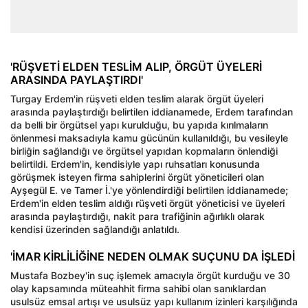
'RÜŞVETİ ELDEN TESLİM ALIP, ÖRGÜT ÜYELERİ
ARASINDA PAYLAŞTIRDI'
Turgay Erdem'in rüşveti elden teslim alarak örgüt üyeleri
arasında paylaştırdığı belirtilen iddianamede, Erdem tarafından
da belli bir örgütsel yapı kurulduğu, bu yapıda kırılmaların
önlenmesi maksadıyla kamu gücünün kullanıldığı, bu vesileyle
birliğin sağlandığı ve örgütsel yapıdan kopmaların önlendiği
belirtildi. Erdem'in, kendisiyle yapı ruhsatları konusunda
görüşmek isteyen firma sahiplerini örgüt yöneticileri olan
Ayşegül E. ve Tamer İ.'ye yönlendirdiği belirtilen iddianamede;
Erdem'in elden teslim aldığı rüşveti örgüt yöneticisi ve üyeleri
arasında paylaştırdığı, nakit para trafiğinin ağırlıklı olarak
kendisi üzerinden sağlandığı anlatıldı.
'İMAR KİRLİLİĞİNE NEDEN OLMAK SUÇUNU DA İŞLEDİ
Mustafa Bozbey'in suç işlemek amacıyla örgüt kurduğu ve 30
olay kapsamında müteahhit firma sahibi olan sanıklardan
usulsüz emsal artışı ve usulsüz yapı kullanım izinleri karşılığında