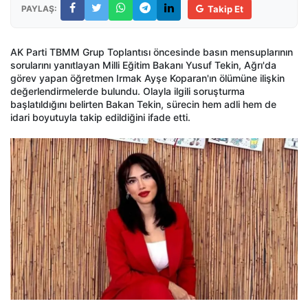
PAYLAŞ:
Takip Et
AK Parti TBMM Grup Toplantısı öncesinde basın mensuplarının
sorularını yanıtlayan Milli Eğitim Bakanı Yusuf Tekin, Ağrı'da
görev yapan öğretmen Irmak Ayşe Koparan'ın ölümüne ilişkin
değerlendirmelerde bulundu. Olayla ilgili soruşturma
başlatıldığını belirten Bakan Tekin, sürecin hem adli hem de
idari boyutuyla takip edildiğini ifade etti.