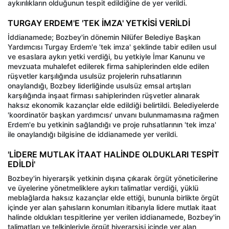
aykırılıkların olduğunun tespit edildiğine de yer verildi.
TURGAY ERDEM'E 'TEK İMZA' YETKİSİ VERİLDİ
İddianamede; Bozbey'in dönemin Nilüfer Belediye Başkan
Yardımcısı Turgay Erdem'e 'tek imza' şeklinde tabir edilen usul
ve esaslara aykırı yetki verdiği, bu yetkiyle İmar Kanunu ve
mevzuata muhalefet edilerek firma sahiplerinden elde edilen
rüşvetler karşılığında usulsüz projelerin ruhsatlarının
onaylandığı, Bozbey liderliğinde usulsüz emsal artışları
karşılığında inşaat firması sahiplerinden rüşvetler alınarak
haksız ekonomik kazançlar elde edildiği belirtildi. Belediyelerde
'koordinatör başkan yardımcısı' unvanı bulunmamasına rağmen
Erdem'e bu yetkinin sağlandığı ve proje ruhsatlarının 'tek imza'
ile onaylandığı bilgisine de iddianamede yer verildi.
'LİDERE MUTLAK İTAAT HALİNDE OLDUKLARI TESPİT
EDİLDİ'
Bozbey'in hiyerarşik yetkinin dışına çıkarak örgüt yöneticilerine
ve üyelerine yönetmeliklere aykırı talimatlar verdiği, yüklü
meblağlarda haksız kazançlar elde ettiği, bununla birlikte örgüt
içinde yer alan şahısların konumları itibarıyla lidere mutlak itaat
halinde oldukları tespitlerine yer verilen iddianamede, Bozbey'in
talimatları ve telkinleriyle örgüt hiyerarşisi içinde yer alan