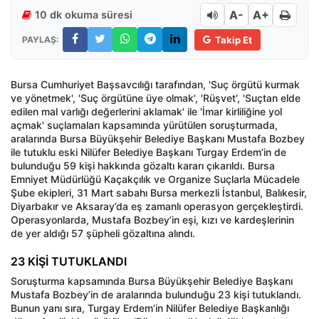
A-
A+
10 dk okuma süresi
PAYLAŞ:
Takip Et
Bursa Cumhuriyet Başsavcılığı tarafından, 'Suç örgütü kurmak
ve yönetmek', 'Suç örgütüne üye olmak', 'Rüşvet', 'Suçtan elde
edilen mal varlığı değerlerini aklamak' ile 'İmar kirliliğine yol
açmak' suçlamaları kapsamında yürütülen soruşturmada,
aralarında Bursa Büyükşehir Belediye Başkanı Mustafa Bozbey
ile tutuklu eski Nilüfer Belediye Başkanı Turgay Erdem’in de
bulunduğu 59 kişi hakkında gözaltı kararı çıkarıldı. Bursa
Emniyet Müdürlüğü Kaçakçılık ve Organize Suçlarla Mücadele
Şube ekipleri, 31 Mart sabahı Bursa merkezli İstanbul, Balıkesir,
Diyarbakır ve Aksaray’da eş zamanlı operasyon gerçekleştirdi.
Operasyonlarda, Mustafa Bozbey’in eşi, kızı ve kardeşlerinin
de yer aldığı 57 şüpheli gözaltına alındı.
23 KİŞİ TUTUKLANDI
Soruşturma kapsamında Bursa Büyükşehir Belediye Başkanı
Mustafa Bozbey’in de aralarında bulunduğu 23 kişi tutuklandı.
Bunun yanı sıra, Turgay Erdem’in Nilüfer Belediye Başkanlığı