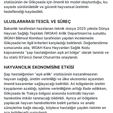
statüsünün de Gökçeada için önemli bir model oluşturduğu, bu
sayede sürdürülebilir ve güvenli hayvansal üretimin
hedeflendiği kaydedildi.
ULUSLARARASI TESCİL VE SÜREÇ
Bakanlık tarafından hazırlanan teknik dosya 2025 yılında Dünya
Hayvan Sağlığı Teşkilatı (WOAH) Arilik Departmanı’na sunuldu.
WOAH Bilimsel Komitesi tarafından yapılan incelemede
Gökçeada’nın ilgili kriterleri karşıladığı belirlendi. Değerlendirme
sonucunda ada, WOAH Kara Hayvanları Sağlık Kodu
kapsamında “şap hastalığından aşılı ari bölge” olarak tanındı ve
bu statü 93’üncü Genel Oturum’da onaylandı.
HAYVANCILIK EKONOMİSİNE ETKİSİ
Şap hastalığından “aşılı arilik” statüsünün kazanılmasının
hayvan sağlığı, üretim verimliliği ve ülke ekonomisi açısından
önemli kazanımlar sağlayacağı belirtildi. Ari bölgelerde üretim
kayıplarının azaldığı, işletme verimliliğinin arttığı ifade edilirken,
Gökçeada ile Trakya bölgesi arasında kontrollü hayvan
hareketine imkân tanınacağı bildirildi. Ayrıca ari bölgelere
yapılacak hayvan hareketlerinin belirli şartlara ve analiz
süreçlerine bağlı olacağı, böylece hastalığın yayılım riskinin en
aza indirileceği vurgulandı.