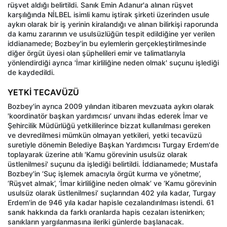
rüşvet aldığı belirtildi. Sanık Emin Adanur'a alınan rüşvet
karşılığında NİLBEL isimli kamu iştirak şirketi üzerinden usule
aykırı olarak bir iş yerinin kiralandığı ve alınan bilirkişi raporunda
da kamu zararının ve usulsüzlüğün tespit edildiğine yer verilen
iddianamede; Bozbey'in bu eylemlerin gerçekleştirilmesinde
diğer örgüt üyesi olan şüphelileri emir ve talimatlarıyla
yönlendirdiği ayrıca 'İmar kirliliğine neden olmak' suçunu işlediği
de kaydedildi.
YETKİ TECAVÜZÜ
Bozbey'in ayrıca 2009 yılından itibaren mevzuata aykırı olarak
'koordinatör başkan yardımcısı’ unvanı ihdas ederek İmar ve
Şehircilik Müdürlüğü yetkililerince bizzat kullanılması gereken
ve devredilmesi mümkün olmayan yetkileri, yetki tecavüzü
suretiyle dönemin Belediye Başkan Yardımcısı Turgay Erdem'de
toplayarak üzerine atılı 'Kamu görevinin usulsüz olarak
üstlenilmesi' suçunu da işlediği belirtildi. İddianamede; Mustafa
Bozbey'in ‘Suç işlemek amacıyla örgüt kurma ve yönetme’,
‘Rüşvet almak’, ‘İmar kirliliğine neden olmak’ ve ‘Kamu görevinin
usulsüz olarak üstlenilmesi’ suçlarından 402 yıla kadar, Turgay
Erdem'in de 946 yıla kadar hapisle cezalandırılması istendi. 61
sanık hakkında da farklı oranlarda hapis cezaları istenirken;
sanıkların yargılanmasına ileriki günlerde başlanacak.