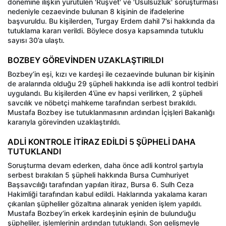
dönemine ilişkin yürütülen 'Rüşvet' ve 'Usulsüzlük' soruşturması
nedeniyle cezaevinde bulunan 8 kişinin de ifadelerine
başvuruldu. Bu kişilerden, Turgay Erdem dahil 7’si hakkında da
tutuklama kararı verildi. Böylece dosya kapsamında tutuklu
sayısı 30’a ulaştı.
BOZBEY GÖREVİNDEN UZAKLAŞTIRILDI
Bozbey’in eşi, kızı ve kardeşi ile cezaevinde bulunan bir kişinin
de aralarında olduğu 29 şüpheli hakkında ise adli kontrol tedbiri
uygulandı. Bu kişilerden 4’üne ev hapsi verilirken, 2 şüpheli
savcılık ve nöbetçi mahkeme tarafından serbest bırakıldı.
Mustafa Bozbey ise tutuklanmasının ardından İçişleri Bakanlığı
kararıyla görevinden uzaklaştırıldı.
ADLİ KONTROLE İTİRAZ EDİLDİ 5 ŞÜPHELİ DAHA
TUTUKLANDI
Soruşturma devam ederken, daha önce adli kontrol şartıyla
serbest bırakılan 5 şüpheli hakkında Bursa Cumhuriyet
Başsavcılığı tarafından yapılan itiraz, Bursa 6. Sulh Ceza
Hakimliği tarafından kabul edildi. Haklarında yakalama kararı
çıkarılan şüpheliler gözaltına alınarak yeniden işlem yapıldı.
Mustafa Bozbey’in erkek kardeşinin eşinin de bulunduğu
şüpheliler, işlemlerinin ardından tutuklandı. Son gelişmeyle