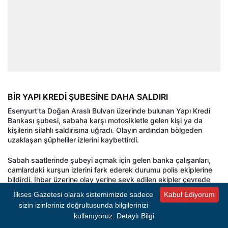
BİR YAPI KREDİ ŞUBESİNE DAHA SALDIRI
Esenyurt'ta Doğan Araslı Bulvarı üzerinde bulunan Yapı Kredi
Bankası şubesi, sabaha karşı motosikletle gelen kişi ya da
kişilerin silahlı saldırısına uğradı. Olayın ardından bölgeden
uzaklaşan şüpheliler izlerini kaybettirdi.
Sabah saatlerinde şubeyi açmak için gelen banka çalışanları,
camlardaki kurşun izlerini fark ederek durumu polis ekiplerine
bildirdi. İhbar üzerine olay yerine sevk edilen ekipler çevrede
güvenlik önlemleri aldı.
İlkses Gazetesi olarak sistemimizde sadece
Kabul Ediyorum
sizin izinleriniz doğrultusunda bilgilerinizi
Saldırının ardından banka şubesi geçici süreyle hizmete
kullanıyoruz.
Detaylı Bilgi
kapatılırken, polis ekipleri çevredeki iş yerleri ile bankaya ait