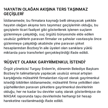
'HAYATIN OLAĞAN AKIŞINA TERS TAŞINMAZ
GEÇİŞLERİ'
İddianamede; bu firmalara kaynağı belli olmayacak şekilde
hayatın olağan akışına ters taşınmaz geçişlerinin olduğu, bu
geçişlerin ticari faaliyet gibi gösterilerek işlenen suçların
gizlenmeye çalışıldığı, suç örgütü bünyesinde elde edilen
usulsüz gelirlerin paravan firmalar ve şahıslar vasıtasıyla önce
gizlenmeye çalışıldığı akabinde yine paravan şirket
hesaplarından Bozbey'in aile üyeleri olan sanıklara yüklü
miktarda para transferleri gerçekleştirdiği ifade edildi.
'RÜŞVET OLARAK GARYRİMENKUL İSTENDİ'
Örgüt yöneticisi Turgay Erdem'in, dönemin Belediye Başkanı
Bozbey'in talimatlarıyla yapılacak usulsüz emsal artışları
karşılığında müteahhit firmalardan rüşvet olarak gayrimenkul
istediği bildirilen iddianamede; müteahhit firma yetkilileri olan
şüphelilerden paravan şirketlere gayrimenkul devirlerinin
olduğu, her ne kadar bu devirler satış olarak gösterilmişse de
MASAK raporunda tapu devirlerinde herhangi bir hesap
hareketine rastlanılmadığı ifade edildi.