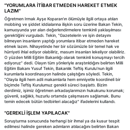
"YORUMLARA İTİBAR ETMEDEN HAREKET ETMEK
LAZIM"
Öğretmen Irmak Ayşe Koparan'ın ölümüyle ilgili ortaya atılan
mobbing ve şiddet iddialarına ilişkin soru üzerine Bakan Tekin,
kamuoyunda yer alan değerlendirmelere temkinli yaklaşılması
gerektiğini vurguladı. Tekin, "Gazetelerin ve işin detayını
bilmeyen insanların yaptığı yorumlara itibar etmeden hareket
etmek lazım. Nihayetinde her bir sözümüzle bir temel hak ve
hürriyeti ihlal ediyor olabiliriz, masum insanları lekeliyor olabiliriz.
O yüzden Milli Eğitim Bakanlığı olarak temkinli konuşmayı tercih
ediyoruz" dedi. Olayın tüm yönleriyle araştırıldığını belirten Milli
Eğitim Bakanı Yusuf Tekin, Bakanlık Teftiş Kurulu'nun ilgili
kurumlarla koordinasyon halinde çalıştığını söyledi. Tekin,
"Olayla ilgili hem adli makamlarla hem emniyetle koordineli bir
biçimde Teftiş Kurulumuz gerekli süreci başlattı. Bizim
derdimiz, işimiz öğretmen arkadaşlarımızın hukukunu korumak;
güvenli, sağlıklı, huzurlu ortamda çalışmasını sağlamak. Bunu
temin edecek bütün tedbirleri alacağız" ifadelerini kullandı.
"GEREKLİ İŞLEM YAPILACAK"
Soruşturma sonucunda herhangi bir ihmal ya da kusur tespit
edilmesi halinde gereken adımların atılacağını belirten Bakan