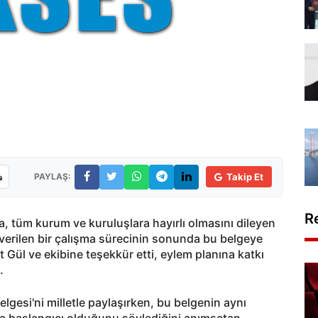
PAYLAŞ:
Takip Et
R
na, tüm kurum ve kuruluşlara hayırlı olmasını dileyen
erilen bir çalışma sürecinin sonunda bu belgeye
 Gül ve ekibine teşekkür etti, eylem planına katkı
.
Belgesi'ni milletle paylaşırken, bu belgenin aynı
 da başlangıcı olduğunu söylediğini anımsatan