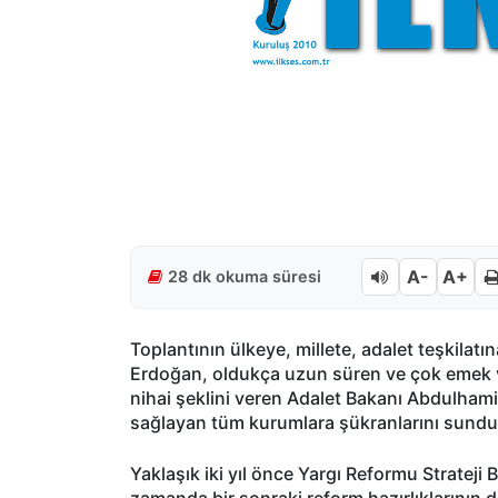
A-
A+
28 dk okuma süresi
Toplantının ülkeye, millete, adalet teşkilatı
Erdoğan, oldukça uzun süren ve çok emek v
nihai şeklini veren Adalet Bakanı Abdulhamit
sağlayan tüm kurumlara şükranlarını sundu
Yaklaşık iki yıl önce Yargı Reformu Strateji 
zamanda bir sonraki reform hazırlıklarının