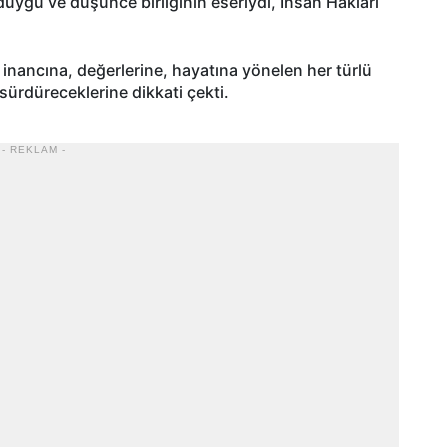
uygu ve düşünce birliğinin eseriydi, İnsan Hakları
nancına, değerlerine, hayatına yönelen her türlü
sürdüreceklerine dikkati çekti.
- REKLAM -