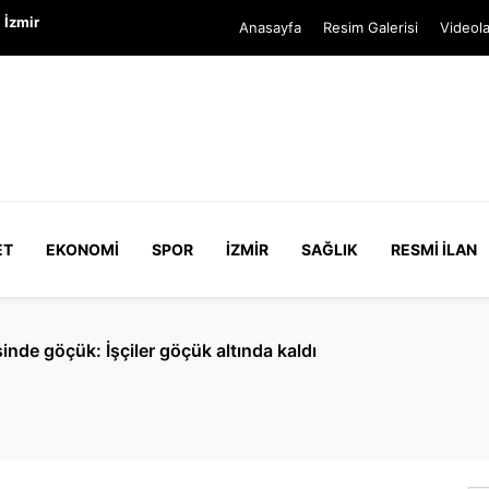
 İzmir
Anasayfa
Resim Galerisi
Videola
ET
EKONOMI
SPOR
İZMIR
SAĞLIK
RESMI İLAN
nde göçük: İşçiler göçük altında kaldı