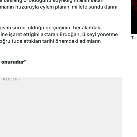
manın huzuruyla eylem planını millete sunduklarını
eğişim süreci olduğu gerçeğinin, her alandaki
ğine işaret ettiğini aktaran Erdoğan, ülkeyi yönetme
Te
ğrultuda attıkları tarihi önemdeki adımların
n onurudur"
- REKLAM -