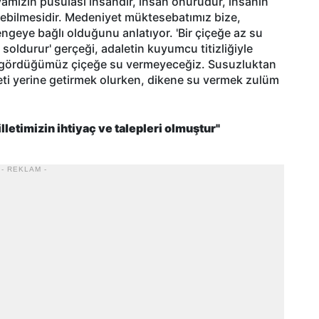
avamızın pusulası insandır, insan onurudur, insanın
rebilmesidir. Medeniyet müktesebatımız bize,
engeye bağlı olduğunu anlatıyor. 'Bir çiçeğe az su
oldurur' gerçeği, adaletin kuyumcu titizliğiyle
er gördüğümüz çiçeğe su vermeyeceğiz. Susuzluktan
ti yerine getirmek olurken, dikene su vermek zulüm
milletimizin ihtiyaç ve talepleri olmuştur"
- REKLAM -