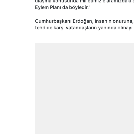
ulaşma konusunda milletimizle aramızdaki d
Eylem Planı da böyledir."
Cumhurbaşkanı Erdoğan, insanın onuruna, i
tehdide karşı vatandaşların yanında olmayı 