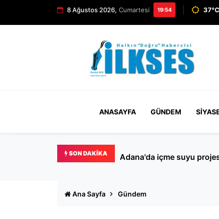
8 Ağustos 2026,
Cumartesi
37°C
19:54
ANASAYFA
GÜNDEM
SIYAS
SON DAKIKA
Adana'da içme suyu projesi
Ana Sayfa
Gündem