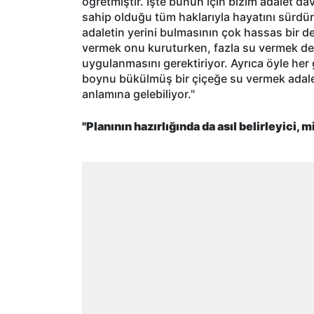
öğretmiştir. İşte bunun için bizim adalet d
sahip olduğu tüm haklarıyla hayatını sürdü
adaletin yerini bulmasının çok hassas bir d
vermek onu kuruturken, fazla su vermek de s
uygulanmasını gerektiriyor. Ayrıca öyle h
boynu bükülmüş bir çiçeğe su vermek adale
anlamına gelebiliyor."
"Planının hazırlığında da asıl belirleyici, 